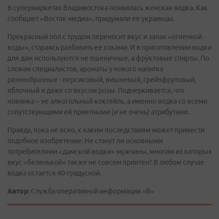
В супермаркетах Владивостока появилась женская водка. Как
сообщает «Восток-медиа», придумали ее украинцы.
Прекрасный пол с трудом переносит вкус и запах «огненной
воды», стараясь разбавить ее соками. И в приготовлении водки
для дам используются не пшеничные, а фруктовые спирты. По
словам специалистов, ароматы у нового напитка
разнообразные - персиковый, вишневый, грейпфрутовый,
яблочный и даже со вкусом розы. Подчеркивается, что
новинка – не алкогольный коктейль, а именно водка со всеми
сопутствующими ей приятными (и не очень) атрибутами.
Правда, пока не ясно, к каким последствиям может привести
подобное изобретение. Не станут ли основными
потребителями «дамской водки» мужчины, многим из которых
вкус «беленькой» также не совсем приятен? В любом случае
водка остается 40-градусной.
Автор:
Служба оперативной информации «В»