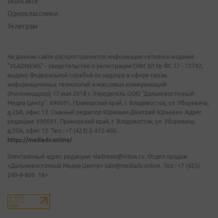
vkontakte
Одноклассники
Телеграм
На данном сайте распространяется информация сетевого издания
"VLADNEWS" - свидетельство о регистрации СМИ ЭЛ № ФС 77 - 72742,
выдано Федеральной службой по надзору в сфере связи,
информационных технологий и массовых коммуникаций
(Роскомнадзор) 17 мая 2018 г. Учредитель ООО "Дальневосточный
Медиа Центр". 690091, Приморский край, г. Владивосток, ул. Уборевича,
д.20А, офис 13. Главный редактор Юркевич Дмитрий Юрьевич. Адрес
редакции: 690091, Приморский край, г. Владивосток, ул. Уборевича,
д.20А, офис 13. Тел.: +7 (423) 2-415-600.
https://mediadv.online/
Электронный адрес редакции: vladnews@inbox.ru. Отдел продаж
«Дальневосточный Медиа Центр» sale@mediadv.online. Тел.: +7 (423)
249-8-800. 18+