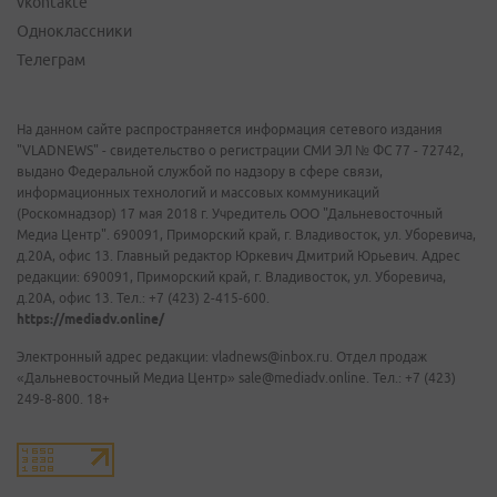
vkontakte
Одноклассники
Телеграм
На данном сайте распространяется информация сетевого издания
"VLADNEWS" - свидетельство о регистрации СМИ ЭЛ № ФС 77 - 72742,
выдано Федеральной службой по надзору в сфере связи,
информационных технологий и массовых коммуникаций
(Роскомнадзор) 17 мая 2018 г. Учредитель ООО "Дальневосточный
Медиа Центр". 690091, Приморский край, г. Владивосток, ул. Уборевича,
д.20А, офис 13. Главный редактор Юркевич Дмитрий Юрьевич. Адрес
редакции: 690091, Приморский край, г. Владивосток, ул. Уборевича,
д.20А, офис 13. Тел.: +7 (423) 2-415-600.
https://mediadv.online/
Электронный адрес редакции: vladnews@inbox.ru. Отдел продаж
«Дальневосточный Медиа Центр» sale@mediadv.online. Тел.: +7 (423)
249-8-800. 18+