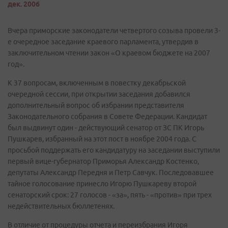
дек. 2006
Вчера приморские законодатели четвертого созыва провели 3-
е очередное заседание краевого парламента, утвердив в
заключительном чтении закон «О краевом бюджете на 2007
год».
К 37 вопросам, включенным в повестку декабрьской
очередной сессии, при открытии заседания добавился
дополнительный вопрос об избрании представителя
Законодательного собрания в Совете Федерации. Кандидат
был выдвинут один - действующий сенатор от ЗС ПК Игорь
Пушкарев, избранный на этот пост в ноябре 2004 года. С
просьбой поддержать его кандидатуру на заседании выступили
первый вице-губернатор Приморья Александр Костенко,
депутаты Александр Передня и Петр Савчук. Последовавшее
тайное голосование принесло Игорю Пушкареву второй
сенаторский срок: 27 голосов - «за», пять - «против» при трех
недействительных бюллетенях.
В отличие от процедуры отчета и переизбрания Игоря