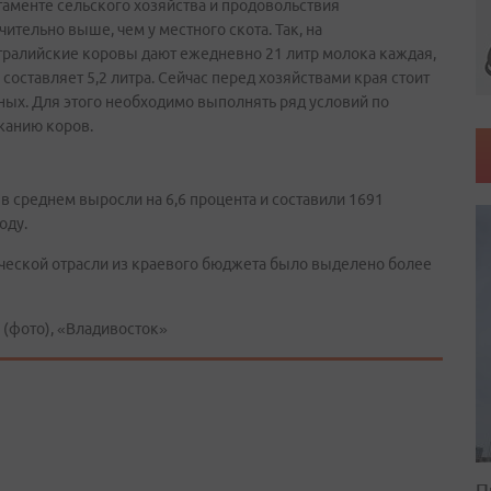
таменте сельского хозяйства и продовольствия
ительно выше, чем у местного скота. Так, на
тралийские коровы дают ежедневно 21 литр молока каждая,
составляет 5,2 литра. Сейчас перед хозяйствами края стоит
ных. Для этого необходимо выполнять ряд условий по
жанию коров.
 в среднем выросли на 6,6 процента и составили 1691
оду.
ческой отрасли из краевого бюджета было выделено более
(фото), «Владивосток»
П