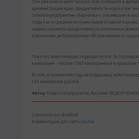
Они уже вовсю дают молоко. Как сообщили в депар
администрации края, продуктивность новоселок знач
сельхозпредприятии «Бархатное» отелившиеся авс
тогда как в среднем по краю надой от одной коровы 
задача сохранить продуктивность племенных живот
кормлению, ветеринарному обслуживанию и содер
Пока что животноводы подводят итоги. За год надои
килограмм – против 1587 килограммов в прошлом г
Кстати, в нынешнем году на поддержку животновод
124 миллионов рублей.
Автор:
Отдел спецпроектов, Василий ФЕДОРЧЕНКО 
Comments are disabled
Комментарии для сайта
Cackl
e