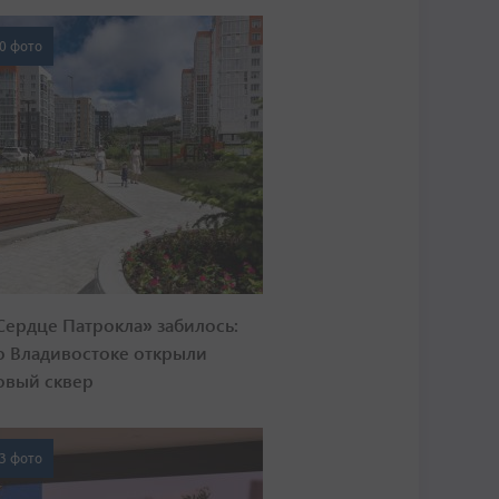
0 фото
Сердце Патрокла» забилось:
о Владивостоке открыли
овый сквер
3 фото