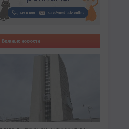
Важные новости
риморье закрепилось в десятке лучших