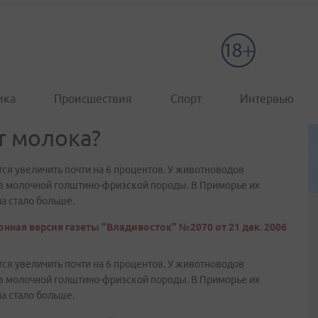
ика
Происшествия
Спорт
Интервью
т молока?
ся увеличить почти на 6 процентов. У животноводов
в молочной голштино-фризской породы. В Приморье их
ла стало больше.
нная версия газеты "Владивосток" №2070 от 21 дек. 2006
ся увеличить почти на 6 процентов. У животноводов
в молочной голштино-фризской породы. В Приморье их
ла стало больше.