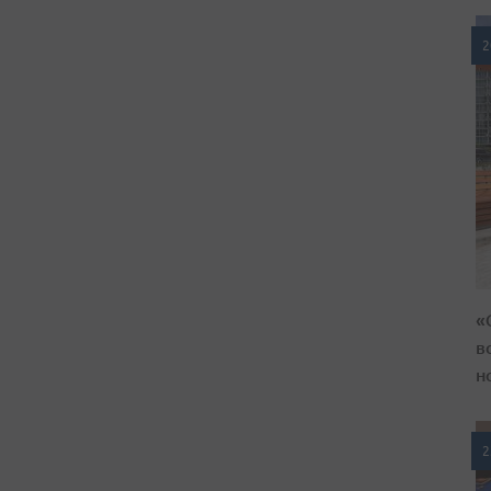
2
«
в
н
2