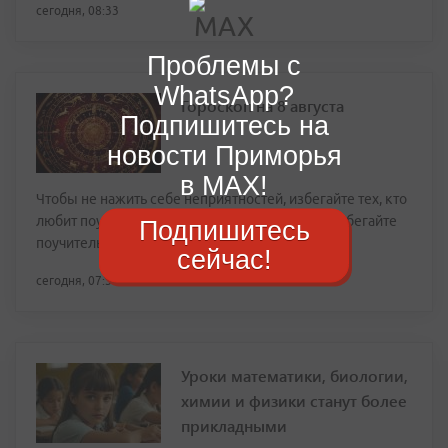
сегодня, 08:33
Проблемы с
WhatsApp?
Гороскоп на 8 августа
Подпишитесь на
новости Приморья
в MAX!
Чтобы не нажить себе неприятностей, избегайте тех, кто
любит поучать и руководить, а заодно и сами избегайте
Подпишитесь
поучительных ноток в своем голосе
сейчас!
сегодня, 07:32
Уроки математики, биологии,
химии и физики станут более
прикладными