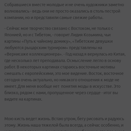
Собравшиеся вместе молодые и не очень художники заметно
волновались - ведь они не просто оказались в столь пестрой
компании, но и представили самые свежие работы.
- Сейчас мое творчество связано с Востоком, не только с
Японией, но и с Тибетом, - говорит Лидия Козьмина, чьи
картины «Путь к чайному домику», «Тибетские девушки
любуются рыцарским турниром» представлены на
«Вернисаже коллекционера». - Год назад я вернулась из Китая,
где несколько лет преподавала. Осмысление легло в основу
работ. В некоторых картинах стараюсь восточные мотивы
смешать с европейскими, это мое видение. Восток, восточное
сегодня очень актуально, но никакого отношения к моде не
имеет. Для меня вообще нет понятия моды в искусстве. Это
близко, рядом с нами, пропущенное через сердце - итог вы
видите на картинах.
Мою кисть ведет жизнь. Встаю утром, бегу рисовать и радуюсь
этому. Жизнь наша тяжелой была всегда, а сейчас особенно, и