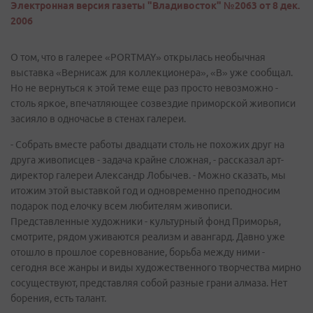
Электронная версия газеты "Владивосток" №2063 от 8 дек.
2006
О том, что в галерее «PORTMAY» открылась необычная
выставка «Вернисаж для коллекционера», «В» уже сообщал.
Но не вернуться к этой теме еще раз просто невозможно -
столь яркое, впечатляющее созвездие приморской живописи
засияло в одночасье в стенах галереи.
- Собрать вместе работы двадцати столь не похожих друг на
друга живописцев - задача крайне сложная, - рассказал арт-
директор галереи Александр Лобычев. - Можно сказать, мы
итожим этой выставкой год и одновременно преподносим
подарок под елочку всем любителям живописи.
Представленные художники - культурный фонд Приморья,
смотрите, рядом уживаются реализм и авангард. Давно уже
отошло в прошлое соревнование, борьба между ними -
сегодня все жанры и виды художественного творчества мирно
сосуществуют, представляя собой разные грани алмаза. Нет
борения, есть талант.