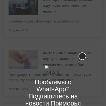
ждут короткие рабочие
недели
В ноябре — два рабочих дня, в декабре — три
сегодня, 21:09
Жительнице Владивостока
вернули право на единое
ежемесячное пособие
Прокуратура Первомайского района оспорила в суде
отказ Отделения Соцфонда по Приморью
Проблемы с
WhatsApp?
сегодня, 20:19
Подпишитесь на
новости Приморья