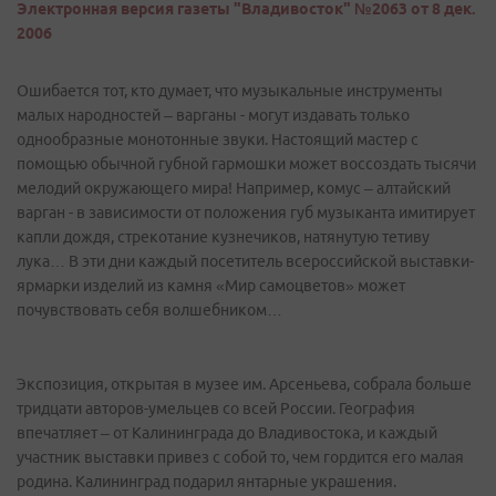
Электронная версия газеты "Владивосток" №2063 от 8 дек.
2006
Ошибается тот, кто думает, что музыкальные инструменты
малых народностей – варганы - могут издавать только
однообразные монотонные звуки. Настоящий мастер с
помощью обычной губной гармошки может воссоздать тысячи
мелодий окружающего мира! Например, комус – алтайский
варган - в зависимости от положения губ музыканта имитирует
капли дождя, стрекотание кузнечиков, натянутую тетиву
лука… В эти дни каждый посетитель всероссийской выставки-
ярмарки изделий из камня «Мир самоцветов» может
почувствовать себя волшебником…
Экспозиция, открытая в музее им. Арсеньева, собрала больше
тридцати авторов-умельцев со всей России. География
впечатляет – от Калининграда до Владивостока, и каждый
участник выставки привез с собой то, чем гордится его малая
родина. Калининград подарил янтарные украшения.