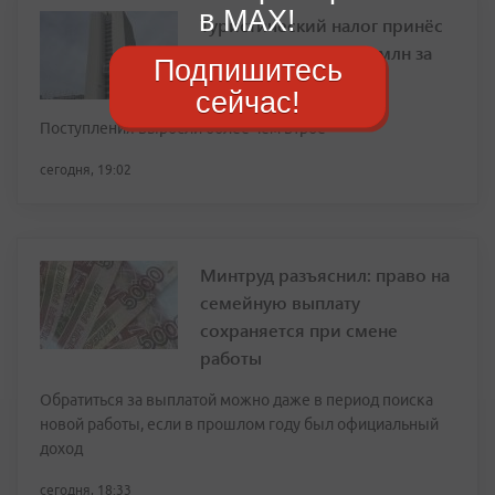
в MAX!
Туристический налог принёс
Приморью почти 43 млн за
Подпишитесь
полгода
сейчас!
Поступления выросли более чем втрое
сегодня, 19:02
Минтруд разъяснил: право на
семейную выплату
сохраняется при смене
работы
Обратиться за выплатой можно даже в период поиска
новой работы, если в прошлом году был официальный
доход
сегодня, 18:33