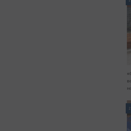
2
«
в
н
2