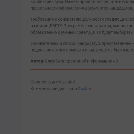
коллектива вуза. На нем предстояло решить несколь
правильности оформления документов кандидатов, 
Требования к соискателю должности следующие: возр
развития ДВГТУ. Программа очень важна, именно п
образованию и ученый совет ДВГТУ будут выбирать 
Окончательный список кандидатур, представленных
подписания этого номера в печать еще не был извес
Автор:
Служба оперативной информации «В»
Comments are disabled
Комментарии для сайта
Cackl
e