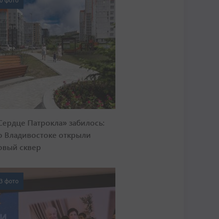
0 фото
Сердце Патрокла» забилось:
о Владивостоке открыли
овый сквер
3 фото