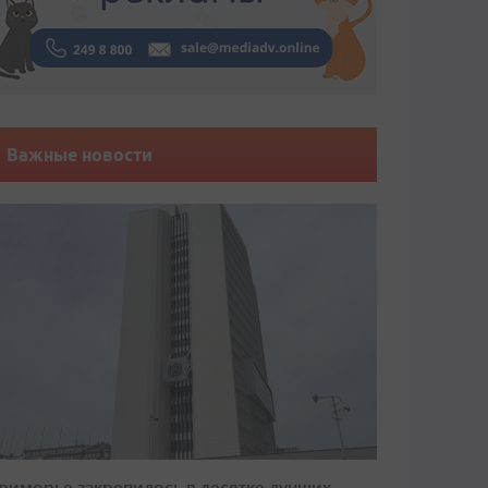
Важные новости
риморье закрепилось в десятке лучших