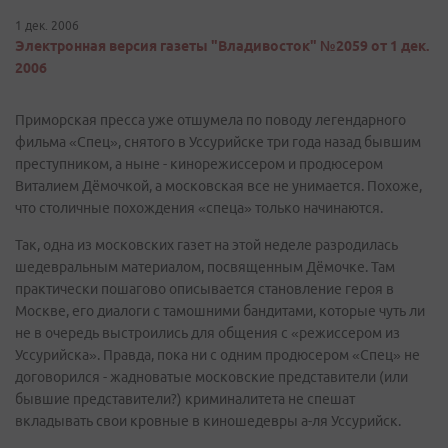
1 дек. 2006
Электронная версия газеты "Владивосток" №2059 от 1 дек.
2006
Приморская пресса уже отшумела по поводу легендарного
фильма «Спец», снятого в Уссурийске три года назад бывшим
преступником, а ныне - кинорежиссером и продюсером
Виталием Дёмочкой, а московская все не унимается. Похоже,
что столичные похождения «спеца» только начинаются.
Так, одна из московских газет на этой неделе разродилась
шедевральным материалом, посвященным Дёмочке. Там
практически пошагово описывается становление героя в
Москве, его диалоги с тамошними бандитами, которые чуть ли
не в очередь выстроились для общения с «режиссером из
Уссурийска». Правда, пока ни с одним продюсером «Спец» не
договорился - жадноватые московские представители (или
бывшие представители?) криминалитета не спешат
вкладывать свои кровные в киношедевры а-ля Уссурийск.