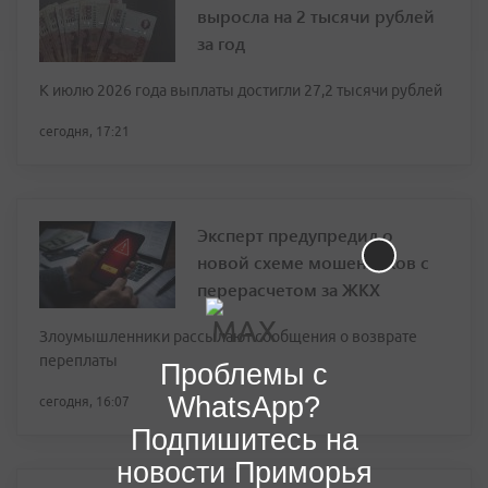
выросла на 2 тысячи рублей
за год
К июлю 2026 года выплаты достигли 27,2 тысячи рублей
сегодня, 17:21
Эксперт предупредил о
новой схеме мошенников с
перерасчетом за ЖКХ
Злоумышленники рассылают сообщения о возврате
переплаты
Проблемы с
WhatsApp?
сегодня, 16:07
Подпишитесь на
новости Приморья