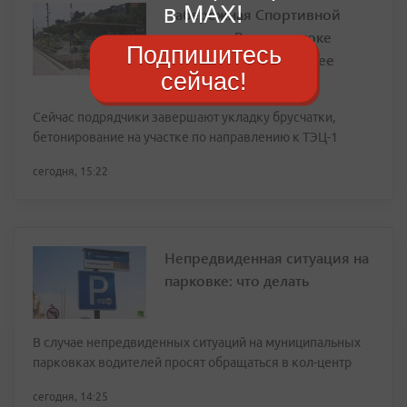
в MAX!
Набережная Спортивной
гавани во Владивостоке
Подпишитесь
преображается быстрее
сейчас!
плана
Сейчас подрядчики завершают укладку брусчатки,
бетонирование на участке по направлению к ТЭЦ-1
сегодня, 15:22
Непредвиденная ситуация на
парковке: что делать
В случае непредвиденных ситуаций на муниципальных
парковках водителей просят обращаться в кол-центр
сегодня, 14:25