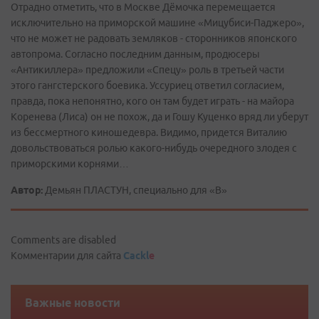
Отрадно отметить, что в Москве Дёмочка перемещается
исключительно на приморской машине «Мицубиси-Паджеро»,
что не может не радовать земляков - сторонников японского
автопрома. Согласно последним данным, продюсеры
«Антикиллера» предложили «Спецу» роль в третьей части
этого гангстерского боевика. Уссуриец ответил согласием,
правда, пока непонятно, кого он там будет играть - на майора
Коренева (Лиса) он не похож, да и Гошу Куценко вряд ли уберут
из бессмертного киношедевра. Видимо, придется Виталию
довольствоваться ролью какого-нибудь очередного злодея с
приморскими корнями…
Автор:
Демьян ПЛАСТУН, специально для «В»
Comments are disabled
Комментарии для сайта
Cackl
e
Важные новости