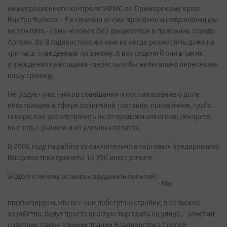
иммиграционного контроля УФМС по Приморскому краю
Виктор Волков. - Ежедневно всеми правдами и неправдами мы
везем пять - семь человек без документов в приемник города
Артема. Во Владивостоке же мне их негде разместить даже на
три часа, отведенные по закону. А вот сидели б они в таких
учреждениях месяцами - перестали бы нелегально пересекать
нашу границу.
Не радует участников совещания и постановление о доле
иностранцев в сфере розничной торговли, призванное, грубо
говоря, как раз отстранить их от продажи алкоголя, лекарств,
выгнать с рынков и из уличных палаток.
В 2006 году на работу исключительно в торговых предприятиях
Владивостока приняты 10 390 иностранцев.
- Мы
прогнозируем, что все они побегут на стройки, в сельское
хозяйство, будут просто внаглую торговать на улице, - заметил
советник главы администрации Владивостока Сергей