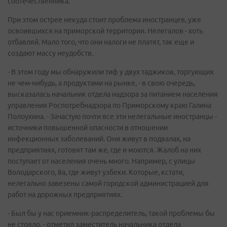
соотечественника.
При этом острее некуда стоит проблема иностранцев, уже
освоившихся на приморской территории. Нелегалов - хоть
отбавляй. Мало того, что они налоги не платят, так еще и
создают массу неудобств.
- В этом году мы обнаружили тиф у двух таджиков, торгующих
не чем-нибудь, а продуктами на рынке, - в свою очередь,
высказалась начальник отдела надзора за питанием населения
управления Роспотребнадзора по Приморскому краю Галина
Полоухина. - Зачастую почти все эти нелегальные иностранцы -
источники повышенной опасности в отношении
инфекционных заболеваний. Они живут в подвалах, на
предприятиях, готовят там же, где и моются. Жалоб на них
поступает от населения очень много. Например, с улицы
Володарского, 8а, где живут узбеки. Которые, кстати,
нелегально завезены самой городской администрацией для
работ на дорожных предприятиях.
- Был бы у нас приемник-распределитель, такой проблемы бы
не стояло, - отметил заместитель начальника отдела