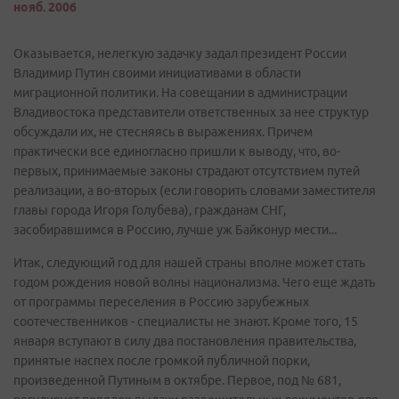
нояб. 2006
Оказывается, нелегкую задачку задал президент России
Владимир Путин своими инициативами в области
миграционной политики. На совещании в администрации
Владивостока представители ответственных за нее структур
обсуждали их, не стесняясь в выражениях. Причем
практически все единогласно пришли к выводу, что, во-
первых, принимаемые законы страдают отсутствием путей
реализации, а во-вторых (если говорить словами заместителя
главы города Игоря Голубева), гражданам СНГ,
засобиравшимся в Россию, лучше уж Байконур мести...
Итак, следующий год для нашей страны вполне может стать
годом рождения новой волны национализма. Чего еще ждать
от программы переселения в Россию зарубежных
соотечественников - специалисты не знают. Кроме того, 15
января вступают в силу два постановления правительства,
принятые наспех после громкой публичной порки,
произведенной Путиным в октябре. Первое, под № 681,