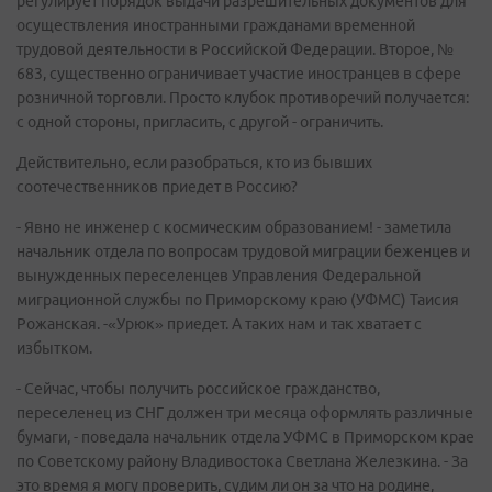
регулирует порядок выдачи разрешительных документов для
осуществления иностранными гражданами временной
трудовой деятельности в Российской Федерации. Второе, №
683, существенно ограничивает участие иностранцев в сфере
розничной торговли. Просто клубок противоречий получается:
с одной стороны, пригласить, с другой - ограничить.
Действительно, если разобраться, кто из бывших
соотечественников приедет в Россию?
- Явно не инженер с космическим образованием! - заметила
начальник отдела по вопросам трудовой миграции беженцев и
вынужденных переселенцев Управления Федеральной
миграционной службы по Приморскому краю (УФМС) Таисия
Рожанская. -«Урюк» приедет. А таких нам и так хватает с
избытком.
- Сейчас, чтобы получить российское гражданство,
переселенец из СНГ должен три месяца оформлять различные
бумаги, - поведала начальник отдела УФМС в Приморском крае
по Советскому району Владивостока Светлана Железкина. - За
это время я могу проверить, судим ли он за что на родине,