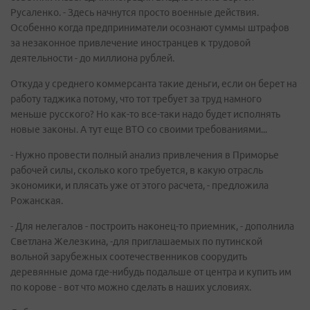
Русаленко. - Здесь начнутся просто военные действия.
Особенно когда предприниматели осознают суммы штрафов
за незаконное привлечение иностранцев к трудовой
деятельности - до миллиона рублей.
Откуда у среднего коммерсанта такие деньги, если он берет на
работу таджика потому, что тот требует за труд намного
меньше русского? Но как-то все-таки надо будет исполнять
новые законы. А тут еще ВТО со своими требованиями...
- Нужно провести полный анализ привлечения в Приморье
рабочей силы, сколько кого требуется, в какую отрасль
экономики, и плясать уже от этого расчета, - предложила
Рожанская.
- Для нелегалов - построить наконец-то приемник, - дополнила
Светлана Железкина, -для приглашаемых по путинской
вольной зарубежных соотечественников соорудить
деревянные дома где-нибудь подальше от центра и купить им
по корове - вот что можно сделать в наших условиях.