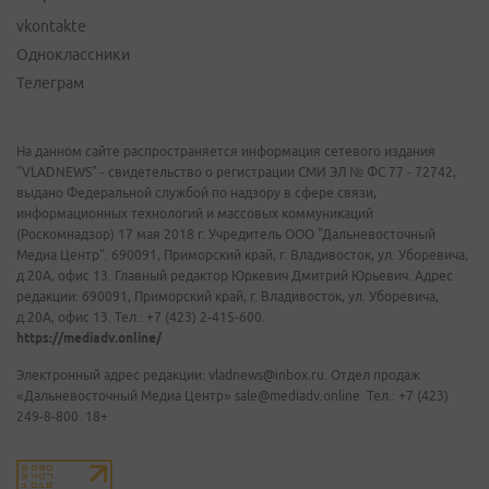
vkontakte
Одноклассники
Телеграм
На данном сайте распространяется информация сетевого издания
"VLADNEWS" - свидетельство о регистрации СМИ ЭЛ № ФС 77 - 72742,
выдано Федеральной службой по надзору в сфере связи,
информационных технологий и массовых коммуникаций
(Роскомнадзор) 17 мая 2018 г. Учредитель ООО "Дальневосточный
Медиа Центр". 690091, Приморский край, г. Владивосток, ул. Уборевича,
д.20А, офис 13. Главный редактор Юркевич Дмитрий Юрьевич. Адрес
редакции: 690091, Приморский край, г. Владивосток, ул. Уборевича,
д.20А, офис 13. Тел.: +7 (423) 2-415-600.
https://mediadv.online/
Электронный адрес редакции: vladnews@inbox.ru. Отдел продаж
«Дальневосточный Медиа Центр» sale@mediadv.online. Тел.: +7 (423)
249-8-800. 18+