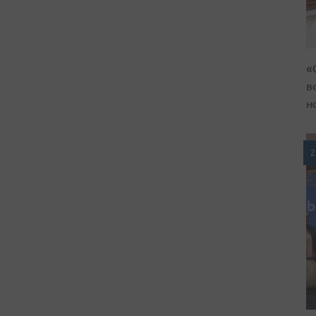
«
в
н
2