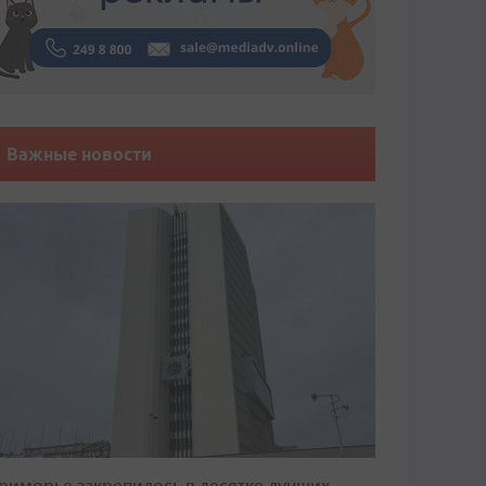
Важные новости
риморье закрепилось в десятке лучших