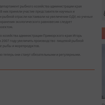
епартамент рыбного хозяйства администрации края
 них приняли участие представители научных и
и рыбной отрасли настаивали на увеличении ОДУ, но ученые
охранения экологического равновесия следует
роектом.
о хозяйства администрации Приморского края Игорь
 2007 году увеличить производство пищевой рыбной
ше рыбы и морепродуктов.
 теперь они станут обязательными и регулярными.
П