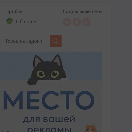
Пробки
Социальные сети
0 баллов
Город на ладони