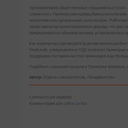
Организатором общественных слушаний выступил д
совместно с Приморским крайрыбакколхозсоюзом. В
экологических организаций, жители края. Работник
представили аргументированные доводы, что для с
придерживаться объемов вылова, установленных п
Как подчеркнул руководитель департамента рыбног
Улейский, утвержденные ОДУ позволят Приморью в
продукции, поставить на стол приморцев еще боль
Подобные слушания прошли в Приморье впервые, но
Автор:
Отделы спецпроектов, «Владивосток»
Comments are disabled
Комментарии для сайта
Cackl
e