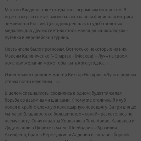
Матч во Владивостоке ожидался с огромным интересом. В
игре на «краю света» заключалась главная финишная интрига
чемпионата России. Для одних решалась судьба золотых
медалей, для других светила столь манящая «шоколадка» -
путевка в европейский турнир.
Несть числа было прогнозам. Вот только некоторые из них.
Максим Калиниченко («Спартак» (Москва): «Луч» на своем
поле при желании может обыграть кого угодно…».
Известный в прошлом мастер Виктор Ноздрин: «Луч» в родных
стенах почти неуязвим…».
В целом специалисты сходились в одном: будет тяжелая
борьба со взаимными шансами. К тому же столичный клуб
попал в крайне сложную календарную передрягу. За три дня до
матча во Владивостоке большинство «коней» разлетелись по
всему свету: Олич играл за Хорватию в Тель-Авиве, Карвальо и
Дуду вышли в Цюрихе в матче Швейцария – Бразилия.
Акинфеев, братья Березуцкие и Алдонин в составе сборной