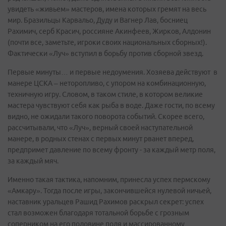
увидеть «живьем» мастеров, имена которых гремят на весь
мир. Бразильцы Карвальо, Дуду и Вагнер Лав, босниец
Рахимич, серб Красич, россияне Акинфеев, Жирков, Алдонин
(почти все, заметьте, игроки своих национальных сборных!).
Фактически «Луч» вступил в борьбу против сборной звезд.
Первые минуты… и первые недоумения. Хозяева действуют в
манере ЦСКА – неторопливо, с упором на комбинационную,
техничную игру. Словом, в таком стиле, в котором великие
мастера чувствуют себя как рыба в воде. Даже гости, по всему
видно, не ожидали такого поворота событий. Скорее всего,
рассчитывали, что «Луч», верный своей наступательной
манере, в родных стенах с первых минут рванет вперед,
предпримет давление по всему фронту - за каждый метр поля,
за каждый мяч.
Именно такая тактика, напомним, принесла успех пермскому
«Амкару». Тогда после игры, закончившейся нулевой ничьей,
наставник уральцев Рашид Рахимов раскрыл секрет: успех
стал возможен благодаря тотальной борьбе с грозным
соперником на его половине поля и массированному