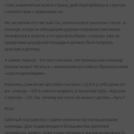
стать знаменитым на всю страну, действуй арбитры в строгом
соответствии с правилами, но…
Не засчитали его чистый гол, затем и вовсе выгнали с поля - в
эпизоде, когда он обводящим ударом направлял мяч мимо
Акинфеева в ворота, а тот рукой выбивал «снаряд» уже за
пределами штрафной площади и должен был получить
красную карточку.
А самое главное - тот матч показал, что приморская команда
вполне может тягаться с именитыми российско-бразильскими
«красноармейцами».
Наконец, сумели же достойно сыграть с ЦСКА у себя дома тот
же «Амкар» - 0:0 и совсем недавно, в прошлом туре, «Крылья
Советов» - 2:0. Так почему же этого не может сделать «Луч»?
Игра
Забитый под завязку стадион ревом встретил вышедшие
команды. Для подавляющего большинства зрителей
редчайшая, может, даже единственная в жизни возможность