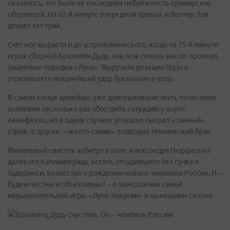
оказалось, это была не последняя небрежность приморских
оборонцев. На 62-й минуте очередной провал, и Вагнер Лав
делает хет-трик.
Счет мог вырасти и до астрономического, когда на 75-й минуте
игрок сборной Бразилии Дуду, как нож сквозь масло, пронзил
защитные порядки «Луча». Выручила реакция Геруса,
отразившего мощнейший удар буквально в упор.
В самом конце армейцы, уже доигрывавшие матч, позволили
хозяевам несколько раз обострить ситуацию у ворот
Акинфеева, но в одних случаях успешно сыграл «сонный»
страж, в других - «желто-синих» подводил технический брак.
Финальный свисток арбитра в поле Александра Гвардиса из
далекого Калининграда, кстати, отсудившего без сучка и
задоринки, возвестил о рождении нового чемпиона России. И –
будем честны и объективны! – о завершении самой
невыразительной игры «Луча-Энергии» в нынешнем сезоне.