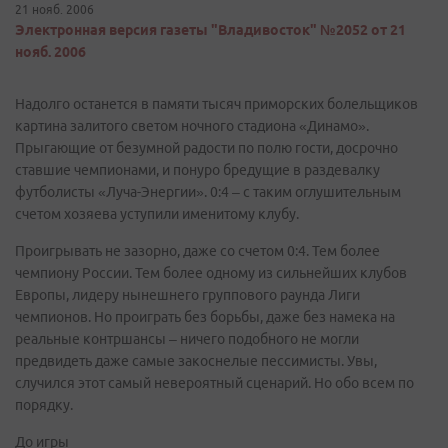
21 нояб. 2006
Электронная версия газеты "Владивосток" №2052 от 21
нояб. 2006
Надолго останется в памяти тысяч приморских болельщиков
картина залитого светом ночного стадиона «Динамо».
Прыгающие от безумной радости по полю гости, досрочно
ставшие чемпионами, и понуро бредущие в раздевалку
футболисты «Луча-Энергии». 0:4 – с таким оглушительным
счетом хозяева уступили именитому клубу.
Проигрывать не зазорно, даже со счетом 0:4. Тем более
чемпиону России. Тем более одному из сильнейших клубов
Европы, лидеру нынешнего группового раунда Лиги
чемпионов. Но проиграть без борьбы, даже без намека на
реальные контршансы – ничего подобного не могли
предвидеть даже самые закоснелые пессимисты. Увы,
случился этот самый невероятный сценарий. Но обо всем по
порядку.
До игры