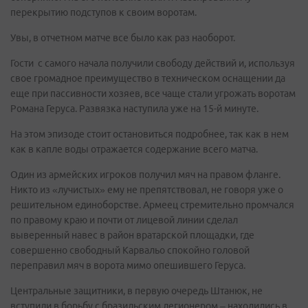
перекрытию подступов к своим воротам.
Увы, в отчетном матче все было как раз наоборот.
Гости с самого начала получили свободу действий и, используя
свое громадное преимущество в техническом оснащении да
еще при пассивности хозяев, все чаще стали угрожать воротам
Романа Геруса. Развязка наступила уже на 15-й минуте.
На этом эпизоде стоит остановиться подробнее, так как в нем
как в капле воды отражается содержание всего матча.
Один из армейских игроков получил мяч на правом фланге.
Никто из «лучистых» ему не препятствовал, не говоря уже о
решительном единоборстве. Армеец стремительно промчался
по правому краю и почти от лицевой линии сделал
выверенный навес в район вратарской площадки, где
совершенно свободный Карвальо спокойно головой
переправил мяч в ворота мимо опешившего Геруса.
Центральные защитники, в первую очередь Штанюк, не
вступили в борьбу с бразильским легионером – находились в