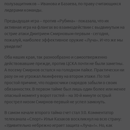
полузащитников – Иванова и Базаева, по праву считающихся
лидерами команды.
Предыдущая игра – против «Рубина» - показала, что их
активная игра на флангах во взаимодействии с выдвинутым на
острие атаки Дмитрием Смирновым-первым - сегодня,
пожалуй, наиболее эффективное оружие «Луча». И что же мы
увидели?
Оба наших края, так разнообразно и самоотверженно
действовавшие прежде, против ЦСКА почти не были заметны.
А посему Смирнов остался на голодном пайке. Практически ни
разу он не угрожал Акинфееву на втором этаже. По той
простой причине, что подносчики снарядов забыли о своих
обязанностях. В первом тайме был лишь один более или менее
опасный момент у ворот гостей – на 30-й минуте острый
прострел низом Смирнов-первый не успел замкнуть.
В самом начале второго тайма счет стал 3:0. Комментатор
телеканала «Спорт» Илья Казаков воскликнул на всю страну:
«Удивительно небрежно играет защита «Луча»!». Но, как