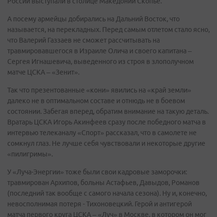
России выступали в столице Македонии Скопье.
А посему армейцы добирались на Дальний Восток, что
называется, на перекладных. Перед самым отлетом стало ясно,
что Валерий Газзаев не сможет рассчитывать на
травмировавшегося в Израиле Олича и своего капитана –
Сергея Игнашевича, выведенного из строя в злополучном
матче ЦСКА – «Зенит».
Так что презентованные «кони» явились на «край земли»
далеко не в оптимальном составе и отнюдь не в боевом
состоянии. Забегая вперед, обратим внимание на такую деталь.
Вратарь ЦСКА Игорь Акинфеев сразу после победного матча в
интервью телеканалу «Спорт» рассказал, что в самолете не
сомкнул глаз. Не лучше себя чувствовали и некоторые другие
«пилигримы».
У «Луча-Энергии» тоже были свои кадровые заморочки:
травмирован Архипов, больны Астафьев, Давыдов, Романов
(последний так вообще с самого начала сезона). Ну и, конечно,
невосполнимая потеря - Тихоновецкий. Герой и антигерой
матча первого круга ЦСКА – «Луч» в Москве, в котором он мог