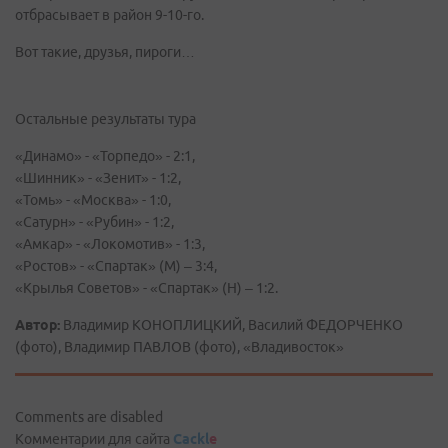
отбрасывает в район 9-10-го.
Вот такие, друзья, пироги…
Остальные результаты тура
«Динамо» - «Торпедо» - 2:1,
«Шинник» - «Зенит» - 1:2,
«Томь» - «Москва» - 1:0,
«Сатурн» - «Рубин» - 1:2,
«Амкар» - «Локомотив» - 1:3,
«Ростов» - «Спартак» (М) – 3:4,
«Крылья Советов» - «Спартак» (Н) – 1:2.
Автор:
Владимир КОНОПЛИЦКИЙ, Василий ФЕДОРЧЕНКО
(фото), Владимир ПАВЛОВ (фото), «Владивосток»
Comments are disabled
Комментарии для сайта
Cackl
e