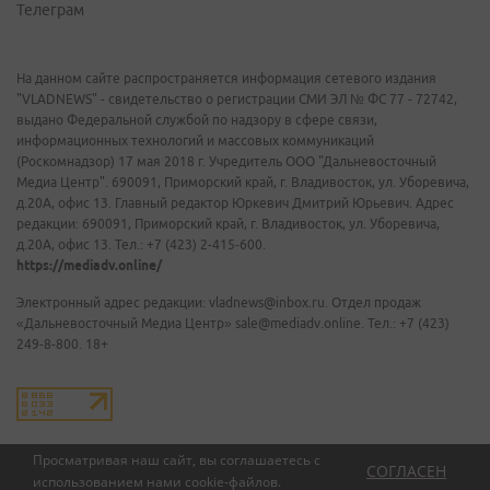
Телеграм
На данном сайте распространяется информация сетевого издания
"VLADNEWS" - свидетельство о регистрации СМИ ЭЛ № ФС 77 - 72742,
выдано Федеральной службой по надзору в сфере связи,
информационных технологий и массовых коммуникаций
(Роскомнадзор) 17 мая 2018 г. Учредитель ООО "Дальневосточный
Медиа Центр". 690091, Приморский край, г. Владивосток, ул. Уборевича,
д.20А, офис 13. Главный редактор Юркевич Дмитрий Юрьевич. Адрес
редакции: 690091, Приморский край, г. Владивосток, ул. Уборевича,
д.20А, офис 13. Тел.: +7 (423) 2-415-600.
https://mediadv.online/
Электронный адрес редакции: vladnews@inbox.ru. Отдел продаж
«Дальневосточный Медиа Центр» sale@mediadv.online. Тел.: +7 (423)
249-8-800. 18+
Просматривая наш сайт, вы соглашаетесь с
СОГЛАСЕН
использованием нами
cookie-файлов
.