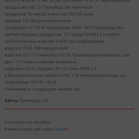
масел и жиров 72 масла растительные 4757 57 маргариновая
продукция 166 33 Производство молочных
продуктов 95 масло животное 703 92 сыры
жирные 137 88 цельномолочная
продукция 41359 93 мороженое 6036 100.5 Производство
прочих пищевых продуктов 137 сахар 924403 2 р хлеб и
хлебобулочные изделия 63441 88 кондитерские
изделия 7745 108 макаронные
изделия 621 113 майонез 670 91 Производство напитков, тыс.
дкл. 119 водка и ликеро-водочные
изделия 618 81 коньяки 31 116 пиво 3944 2.7
р безалкогольные напитки 5992 118 минеральная вода, тыс.
полулитров 105191 103.9
Окончание в следующем номере «В»
Автор:
Приморскстат
Comments are disabled
Комментарии для сайта
Cackl
e