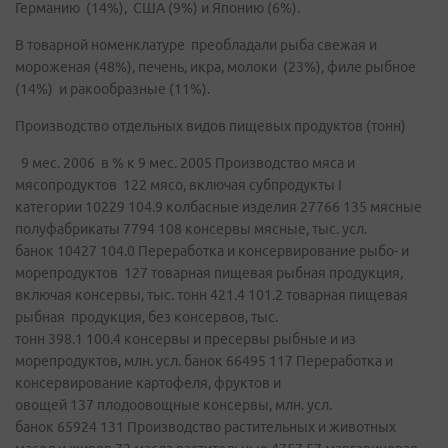
Германию (14%), США (9%) и Японию (6%).
В товарной номенклатуре преобладали рыба свежая и
мороженая (48%), печень, икра, молоки (23%), филе рыбное
(14%) и ракообразные (11%).
Производство отдельных видов пищевых продуктов (тонн)
9 мес. 2006 в % к 9 мес. 2005 Производство мяса и
мясопродуктов 122 мясо, включая субпродукты I
категории 10229 104.9 колбасные изделия 27766 135 мясные
полуфабрикаты 7794 108 консервы мясные, тыс. усл.
банок 10427 104.0 Переработка и консервирование рыбо- и
морепродуктов 127 товарная пищевая рыбная продукция,
включая консервы, тыс. тонн 421.4 101.2 товарная пищевая
рыбная продукция, без консервов, тыс.
тонн 398.1 100.4 консервы и пресервы рыбные и из
морепродуктов, млн. усл. банок 66495 117 Переработка и
консервирование картофеля, фруктов и
овощей 137 плодоовощные консервы, млн. усл.
банок 65924 131 Производство растительных и животных