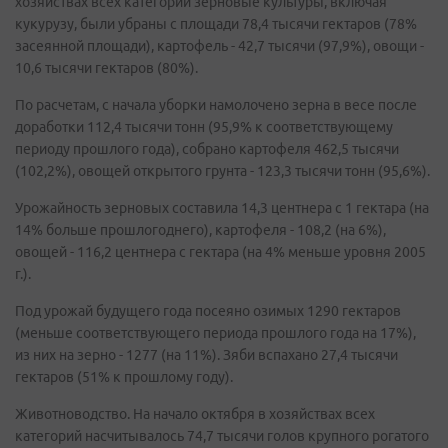
хозяйствах всех категорий зерновые культуры, включая
кукурузу, были убраны с площади 78,4 тысячи гектаров (78%
засеянной площади), картофель - 42,7 тысячи (97,9%), овощи -
10,6 тысячи гектаров (80%).
По расчетам, с начала уборки намолочено зерна в весе после
доработки 112,4 тысячи тонн (95,9% к соответствующему
периоду прошлого года), собрано картофеля 462,5 тысячи
(102,2%), овощей открытого грунта - 123,3 тысячи тонн (95,6%).
Урожайность зерновых составила 14,3 центнера с 1 гектара (на
14% больше прошлогоднего), картофеля - 108,2 (на 6%),
овощей - 116,2 центнера с гектара (на 4% меньше уровня 2005
г.).
Под урожай будущего года посеяно озимых 1290 гектаров
(меньше соответствующего периода прошлого года на 17%),
из них на зерно - 1277 (на 11%). Зяби вспахано 27,4 тысячи
гектаров (51% к прошлому году).
Животноводство. На начало октября в хозяйствах всех
категорий насчитывалось 74,7 тысячи голов крупного рогатого