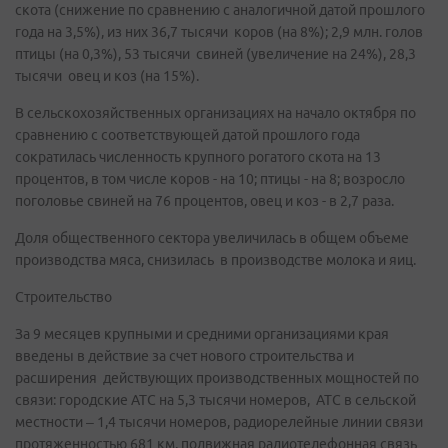
скота (снижение по сравнению с аналогичной датой прошлого
года на 3,5%), из них 36,7 тысячи коров (на 8%); 2,9 млн. голов
птицы (на 0,3%), 53 тысячи свиней (увеличение на 24%), 28,3
тысячи овец и коз (на 15%).
В сельскохозяйственных организациях на начало октября по
сравнению с соответствующей датой прошлого года
сократилась численность крупного рогатого скота на 13
процентов, в том числе коров - на 10; птицы - на 8; возросло
поголовье свиней на 76 процентов, овец и коз - в 2,7 раза.
Доля общественного сектора увеличилась в общем объеме
производства мяса, снизилась в производстве молока и яиц.
Строительство
За 9 месяцев крупными и средними организациями края
введены в действие за счет нового строительства и
расширения действующих производственных мощностей по
связи: городские АТС на 5,3 тысячи номеров, АТС в сельской
местности – 1,4 тысячи номеров, радиорелейные линии связи
протяженностью 681 км, подвижная радиотелефонная связь