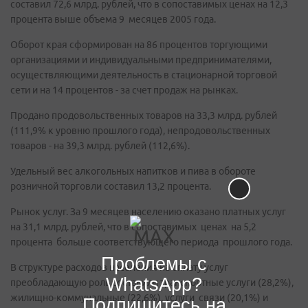
составил 72,6 млрд. рублей, что в сопоставимых ценах на 12,3
процента выше объема 9 месяцев 2005 года.
Оборот края сформирован на 86 процентов торгующими
организациями и индивидуальными предпринимателями,
осуществляющими деятельность в стационарной торговой
сети и на 14 процентов - за счет продаж на рынках.
Продано продовольственных товаров на 33,3 млрд. рублей
(111,9% к уровню прошлого года), непродовольственных
товаров - на 39,3 млрд. рублей (112,6%).
Удельный вес алкогольных напитков и пива в обороте
розничной торговли составил 13,2 процента.
Рынок услуг. За 9 месяцев населению оказано платных услуг
на 31,1 млрд. рублей, что в сопоставимых ценах на 5,2
процента больше соответствующего периода прошлого года.
Проблемы с
В структуре расходов населения на оплату услуг
WhatsApp?
преобладающую роль составили транспортные услуги (28,2%),
жилищно-коммунальные (22,6%), услуги связи (20,1%) и
Подпишитесь на