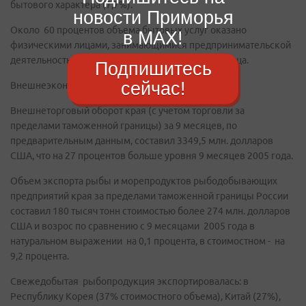
бытового характера (7,7%).
новости Приморья
Около 60 процентов объема бытовых услуг оказано
в MAX!
физическими лицами, занимающимися предпринимательской
деятельностью без образования юридического лица.
Подпишитесь
сейчас!
Внешнеэкономическая деятельность
Внешнеторговый оборот края (c учетом торговли за
пределами таможенной границы) за 9 месяцев, по
предварительным данным, составил 3349,5 млн. долларов
США, что на 27 процентов больше уровня 9 месяцев 2005 года.
Объем экспорта рыбы и морепродуктов рыбодобывающих
предприятий края за пределами таможенной границы России
составил 180 тысяч тонн стоимостью более 274 млн. долларов
США и возрос по сравнению с 9 месяцами 2005 года в
натуральном выражении на 0,1 процента, в стоимостном - на
9,2 процента.
Свежедобытая рыбопродукция экспортировалась: в
Республику Корея (37% стоимостного объема), Китай (27%),