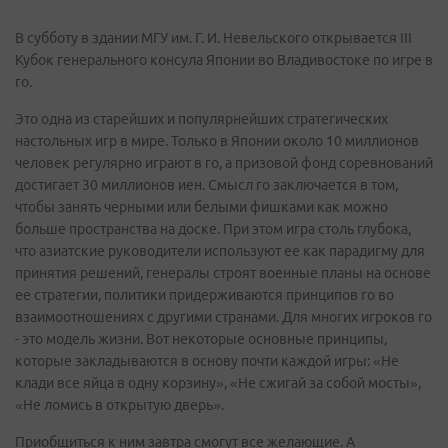
В субботу в здании МГУ им. Г. И. Невельского открывается III
Кубок генерального консула Японии во Владивостоке по игре в
го.
Это одна из старейших и популярнейших стратегических
настольных игр в мире. Только в Японии около 10 миллионов
человек регулярно играют в го, а призовой фонд соревнований
достигает 30 миллионов иен. Смысл го заключается в том,
чтобы занять черными или белыми фишками как можно
больше пространства на доске. При этом игра столь глубока,
что азиатские руководители используют ее как парадигму для
принятия решений, генералы строят военные планы на основе
ее стратегии, политики придерживаются принципов го во
взаимоотношениях с другими странами. Для многих игроков го
- это модель жизни. Вот некоторые основные принципы,
которые закладываются в основу почти каждой игры: «Не
клади все яйца в одну корзину», «Не сжигай за собой мосты»,
«Не ломись в открытую дверь».
Приобщиться к ним завтра смогут все желающие. А