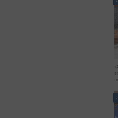
2
«
в
н
2