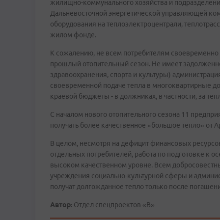
жилищно-коммунального хозяйства и подразделени
Дальневосточной энергетической управляющей ком
оборудования на теплоэлектроцентрали, теплотрас
жилом фонде.
К сожалению, не всем потребителям своевременно п
прошлый отопительный сезон. Не имеет задолженн
здравоохранения, спорта и культуры) администраци
своевременной подаче тепла в многоквартирные до
краевой бюджеты - в должниках, в частности, за т
С началом нового отопительного сезона 11 предпри
получать более качественное «большое тепло» от А
В целом, несмотря на дефицит финансовых ресурс
отдельных потребителей, работа по подготовке к 
высоком качественном уровне. Всем добросовестны
учреждения социально-культурной сферы и админи
получат долгожданное тепло только после погашен
Автор:
Отдел спецпроектов «В»