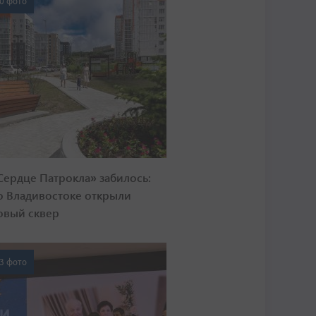
0 фото
Сердце Патрокла» забилось:
о Владивостоке открыли
овый сквер
3 фото