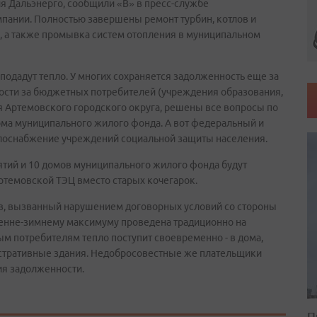
я Дальэнерго, сообщили «В» в пресс-службе
пании. Полностью завершены ремонт турбин, котлов и
с, а также промывка систем отопления в муниципальном
одадут тепло. У многих сохраняется задолженность еще за
ости за бюджетных потребителей (учреждения образования,
я Артемовского городского округа, решены все вопросы по
ма муниципального жилого фонда. А вот федеральный и
еплоснабжение учреждений социальной защиты населения.
ятий и 10 домов муниципального жилого фонда будут
ртемовской ТЭЦ вместо старых кочегарок.
ов, вызванный нарушением договорных условий со стороны
осенне-зимнему максимуму проведена традиционно на
м потребителям тепло поступит своевременно - в дома,
стративные здания. Недобросовестные же плательщики
ия задолженности.
П