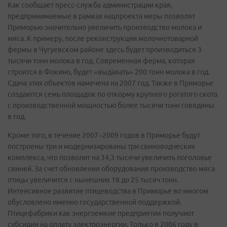
Как сообщает пресс-служба администрации края,
предпринимаемые в рамках нацпроекта меры позволят
Приморью значительно увеличить производство молока и
мяса. К примеру, после реконструкции молочнотоварной
фермы в Чугуевском районе здесь будет производиться 3
тысячи тонн молока в год. Современная ферма, которая
строится в Фокино, будет «выдавать» 200 тонн молока в год.
Сдача этих объектов намечена на 2007 год. Также в Приморье
создаются семь площадок по откорму крупного рогатого скота
с производственной мощностью более тысячи тонн говядины
в год.
Кроме того, в течение 2007–2009 годов в Приморье будут
построены три и модернизированы три свиноводческих
комплекса, что позволит на 34,3 тысячи увеличить поголовье
свиней. За счет обновления оборудования производство мяса
птицы увеличится с нынешних 18 до 25 тысяч тонн.
Интенсивное развитие птицеводства в Приморье во многом
обусловлено именно государственной поддержкой.
Птицефабрики как энергоемкие предприятия получают
субсидии на оплату электроэнергии. Только в 2006 году в