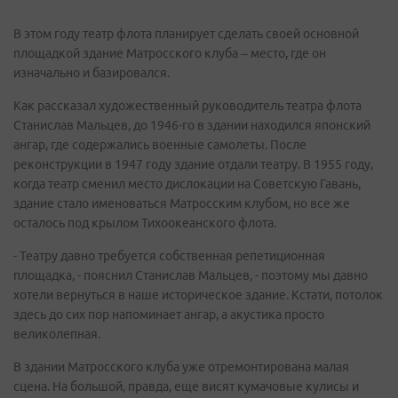
В этом году театр флота планирует сделать своей основной
площадкой здание Матросского клуба – место, где он
изначально и базировался.
Как рассказал художественный руководитель театра флота
Станислав Мальцев, до 1946-го в здании находился японский
ангар, где содержались военные самолеты. После
реконструкции в 1947 году здание отдали театру. В 1955 году,
когда театр сменил место дислокации на Советскую Гавань,
здание стало именоваться Матросским клубом, но все же
осталось под крылом Тихоокеанского флота.
- Театру давно требуется собственная репетиционная
площадка, - пояснил Станислав Мальцев, - поэтому мы давно
хотели вернуться в наше историческое здание. Кстати, потолок
здесь до сих пор напоминает ангар, а акустика просто
великолепная.
В здании Матросского клуба уже отремонтирована малая
сцена. На большой, правда, еще висят кумачовые кулисы и