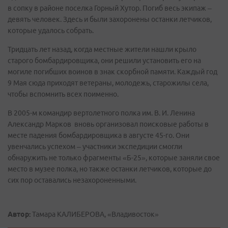
в сопку в районе поселка Горный Хутор. Погиб весь экипаж –
девять человек. Здесь и были захоронены останки летчиков,
которые удалось собрать.
Тридцать лет назад, когда местные жители нашли крыло
старого бомбардировщика, они решили установить его на
могиле погибших воинов в знак скорбной памяти. Каждый год
9 Мая сюда приходят ветераны, молодежь, старожилы села,
чтобы вспомнить всех поименно.
В 2005-м командир вертолетного полка им. В. И. Ленина
Александр Марков вновь организовал поисковые работы в
месте падения бомбардировщика в августе 45-го. Они
увенчались успехом – участники экспедиции смогли
обнаружить не только фрагменты «Б-25», которые заняли свое
место в музее полка, но также останки летчиков, которые до
сих пор оставались незахороненными.
Автор:
Тамара КАЛИБЕРОВА, «Владивосток»