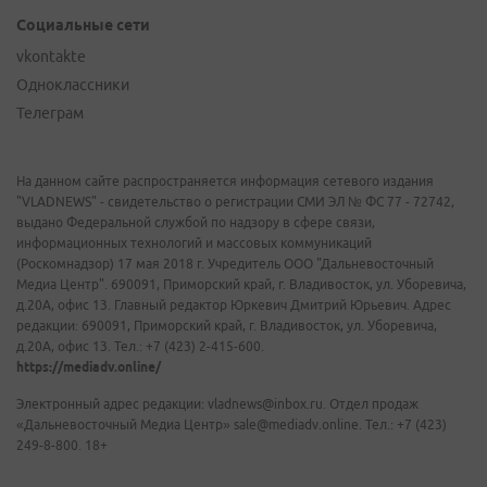
Социальные сети
vkontakte
Одноклассники
Телеграм
На данном сайте распространяется информация сетевого издания
"VLADNEWS" - свидетельство о регистрации СМИ ЭЛ № ФС 77 - 72742,
выдано Федеральной службой по надзору в сфере связи,
информационных технологий и массовых коммуникаций
(Роскомнадзор) 17 мая 2018 г. Учредитель ООО "Дальневосточный
Медиа Центр". 690091, Приморский край, г. Владивосток, ул. Уборевича,
д.20А, офис 13. Главный редактор Юркевич Дмитрий Юрьевич. Адрес
редакции: 690091, Приморский край, г. Владивосток, ул. Уборевича,
д.20А, офис 13. Тел.: +7 (423) 2-415-600.
https://mediadv.online/
Электронный адрес редакции: vladnews@inbox.ru. Отдел продаж
«Дальневосточный Медиа Центр» sale@mediadv.online. Тел.: +7 (423)
249-8-800. 18+