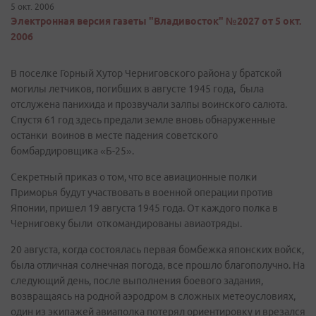
5 окт. 2006
Электронная версия газеты "Владивосток" №2027 от 5 окт.
2006
В поселке Горный Хутор Черниговского района у братской
могилы летчиков, погибших в августе 1945 года, была
отслужена панихида и прозвучали залпы воинского салюта.
Спустя 61 год здесь предали земле вновь обнаруженные
останки воинов в месте падения советского
бомбардировщика «Б-25».
Секретный приказ о том, что все авиационные полки
Приморья будут участвовать в военной операции против
Японии, пришел 19 августа 1945 года. От каждого полка в
Черниговку были откомандированы авиаотряды.
20 августа, когда состоялась первая бомбежка японских войск,
была отличная солнечная погода, все прошло благополучно. На
следующий день, после выполнения боевого задания,
возвращаясь на родной аэродром в сложных метеоусловиях,
один из экипажей авиаполка потерял ориентировку и врезался