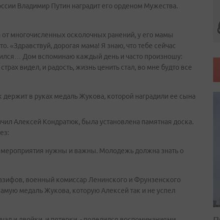
оссии Владимир Путин наградит его орденом Мужества.
а от многочисленных осколочных ранений, у его мамы
о. «Здравствуй, дорогая мама! Я знаю, что тебе сейчас
учился… Дом вспоминаю каждый день и часто произношу:
трах видел, и радость, жизнь ценить стал, во мне будто все
чил Алексей Кондратюк, была установлена памятная доска.
ез:
ие мероприятия нужны и важны. Молодежь должна знать о
азифов, военный комиссар Ленинского и Фрунзенского
самую медаль Жукова, которую Алексей так и не успел
П
чал и двойки, и пятерки, - поделился воспоминаниями