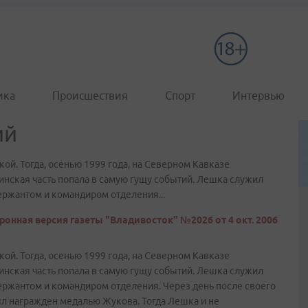
ика
Происшествия
Спорт
Интервью
ий
й. Тогда, осенью 1999 года, на Северном Кавказе
инская часть попала в самую гущу событий. Лешка служил
ержантом и командиром отделения...
ронная версия газеты "Владивосток" №2026 от 4 окт. 2006
й. Тогда, осенью 1999 года, на Северном Кавказе
инская часть попала в самую гущу событий. Лешка служил
сержантом и командиром отделения. Через день после своего
был награжден медалью Жукова. Тогда Лешка и не