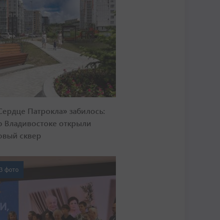
Сердце Патрокла» забилось:
о Владивостоке открыли
овый сквер
3 фото