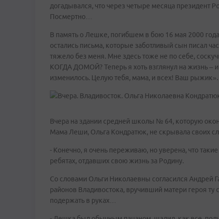
догадывался, что через четыре месяца президент Р
Посмертно…
В память о Лешке, погибшем в бою 16 мая 2000 год
остались письма, которые заботливый сын писал част
тяжело без меня. Мне здесь тоже не по себе, соск
КОГДА ДОМОЙ? Теперь я хоть взглянул на жизнь – и с
изменилось. Целую тебя, мама, и всех! Ваш рыжик».
Вчера на здании средней школы № 64, которую окон
Мама Леши, Ольга Кондратюк, не скрывала своих сл
- Конечно, я очень переживаю, но уверена, что так
ребятах, отдавших свою жизнь за Родину.
Со словами Ольги Николаевны согласился Андрей Г
районов Владивостока, вручивший матери героя ту 
подержать в руках…
- Лешка был обычным пацаном, шалил, как все, полу