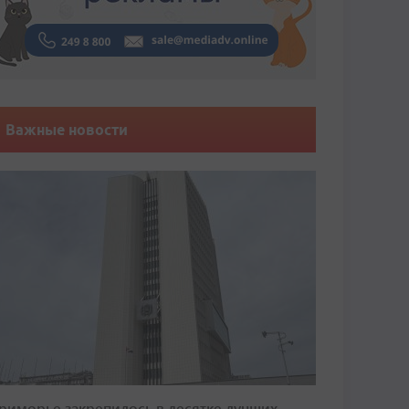
Важные новости
риморье закрепилось в десятке лучших