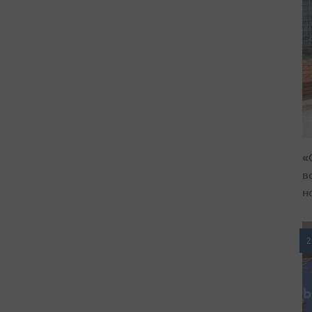
«
в
н
2