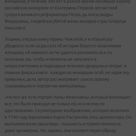
женщинах, в течение 300 лет в разное время носивших корону
российских монархов: от Екатерины Первой, несчастной
супруги великого реформатора Петра, до Александры
Федоровны, злодейски убитой жены монарха-страстотерпца
Николая II.
Лоцман, открыв книгу Ирины Чижовой, в который раз
убедился: если за рассказ об истории берется талантливая
женщина, ей намного легче удается разложить все по
полочкам так, чтобы и читатель не запутался в
хитросплетениях и подводных течениях дворцовых интриг. А
главная фишка книги - каждую из монарших особ, ее характер,
привычки, дела, автор рассматривает сквозь призму
сохранившихся портретов императрицы.
«Но все же есть портрет Анны Иоанновны, который воплощает
все, что было присуще не только ей, но и всему ее
царствованию. Скульптурное изображение, которое исполнил
в 1740 году Бартоломео Карло Растрелли, отец архитектора. Он
выполнил волю заказчицы - пышность и торжественность
даже чрезмерны. Но, однако, они соответствуют образу,