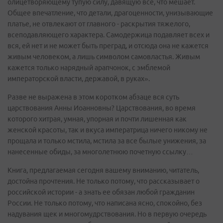
олицетворяющему тупую силу, давящую все, что мешает.
Общее впечатление, что детали, драгоценности, унизывающие
платье, не отвлекают от главного - раскрытия тяжелого,
всеподавляющего характера. Самодержица подавляет всех и
вся, ей нет и не может быть преград, и отсюда она не кажется
живым человеком, а лишь символом самовластья. Живым
кажется только нарядный арапчонок, с эмблемой
императорской власти, державой, в руках».
Разве не выражена в этом коротком абзаце вся суть
царствования Анны Иоанновны? Царствования, во время
которого хитрая, умная, упорная и почти лишенная как
женской красоты, так и вкуса императрица ничего никому не
прощала и только мстила, мстила за все былые унижения, за
нанесенные обиды, за многолетнюю почетную ссылку…
Книга, предлагаемая сегодня вашему вниманию, читатель,
достойна прочтения. Не только потому, что рассказывает о
российской истории - а знать ее обязан любой гражданин
России. Не только потому, что написана ясно, спокойно, без
надувания щек и многомудрствования. Но в первую очередь