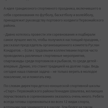
А идея грандиозного спортивного праздника, включившего в
себя соревнования по футболу, баскетболу и волейболу,
принадлежит руководству портового холдинга Первомайского
района.
- Давно хотелось провести эти соревнования и подбирали
самое лучшее место, чтобы получился настоящий праздник, -
рассказал председатель организационного комитета Руслан
Кондратов. – Если с трудовыми коллективами портов часто
проводились различные спортивные мероприятия,
спартакиады среди портовиков и рыбаков, то среди детей -
впервые. Думаю, это станет традицией на долгие годы. Ведь
сегодня наша главная задача – не только верить в молодое
поколение, но и помогать ему.
По словам директора детско-юношеской спортивной школы
«Старт» Первомайского района Геннадия Швалева, желающих
поучаствовать в соревнованиях оказалось очень много. Ребята
всегда готовы соревноваться во всех 12 видах спорта,
которыми они занимаются в школе. Тем более на таком