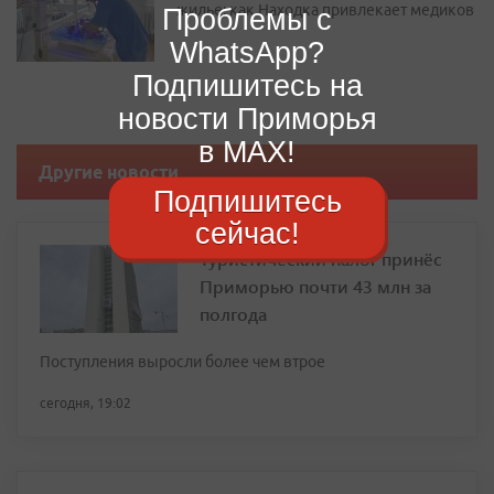
жилье: как Находка привлекает медиков
Проблемы с
WhatsApp?
Подпишитесь на
новости Приморья
в MAX!
Другие новости
Подпишитесь
сейчас!
Туристический налог принёс
Приморью почти 43 млн за
полгода
Поступления выросли более чем втрое
сегодня, 19:02