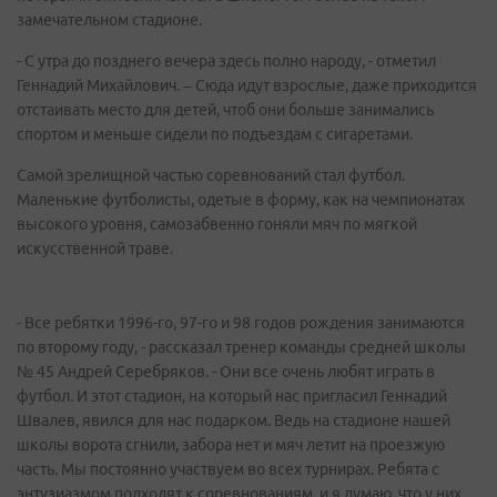
замечательном стадионе.
- С утра до позднего вечера здесь полно народу, - отметил
Геннадий Михайлович. – Сюда идут взрослые, даже приходится
отстаивать место для детей, чтоб они больше занимались
спортом и меньше сидели по подъездам с сигаретами.
Самой зрелищной частью соревнований стал футбол.
Маленькие футболисты, одетые в форму, как на чемпионатах
высокого уровня, самозабвенно гоняли мяч по мягкой
искусственной траве.
- Все ребятки 1996-го, 97-го и 98 годов рождения занимаются
по второму году, - рассказал тренер команды средней школы
№ 45 Андрей Серебряков. - Они все очень любят играть в
футбол. И этот стадион, на который нас пригласил Геннадий
Швалев, явился для нас подарком. Ведь на стадионе нашей
школы ворота сгнили, забора нет и мяч летит на проезжую
часть. Мы постоянно участвуем во всех турнирах. Ребята с
энтузиазмом подходят к соревнованиям, и я думаю, что у них