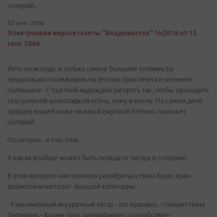
солярий...
15 сент. 2006
Электронная версия газеты "Владивосток" №2016 от 15
сент. 2006
Лето на исходе, и только самые большие оптимисты
продолжают полеживать на теплом практически осеннем
солнышке - с тщетной надеждой загореть так, чтобы проходить
сексуальной шоколадкой осень, зиму и весну. На самом деле
придать вашей коже нежный смуглый оттенок поможет
солярий.
Позагорал - и счастлив
А какая вообще может быть польза от загара в солярии?
В этом вопросе нам помогла разобраться Нина Буря, врач-
дерматокосметолог высшей категории:
- Равномерный аккуратный загар - это красиво, - говорит Нина
Петровна. - Кроме того, ультрафиолет способствует