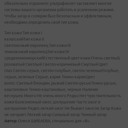
обязательно отдохните: ультрафиолет заставляет многие
системы вашего организма работать в усиленном режиме.
Чтобы загар в солярии был безопасным и эффективным,
необходимо определить свой тип кожи.
Тип кожи Тип кожи I
кельтскийТип кожи II
светлокожий европеец Тип кожи III
темнокожий европеецТип кожи IV
средиземноморскийЕстественный цвет кожи Очень светлый,
розоватый Светлый Светло-коричневый Смуглый Цвет
глаз Светло-серые, светло-голубые, светло-зеленыеГолубые,
серые, зеленые Серые, карие Темно-кариеЦвет
волос Светлый блондин, рыжий Светло-русыеТемно-русые,
каштановые Темно-каштановые, черные Наличие
веснушек Много Не очень много Редко Нет Чувствительность
кожи Болезненный ожог, шелушение Часто ожог и
шелушение Редко легкий ожог Не бывает ожогов Загар Кожа
не загорает Легкий загар Сильный загар Темный загар
Автор:
Олеся ШИБАЕВА, специально для «В»