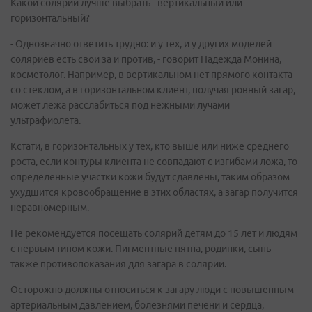
Какой солярий лучше выбрать - вертикальный или
горизонтальный?
- Однозначно ответить трудно: и у тех, и у других моделей
соляриев есть свои за и против, - говорит Надежда Монина,
косметолог. Например, в вертикальном нет прямого контакта
со стеклом, а в горизонтальном клиент, получая ровный загар,
может лежа расслабиться под нежными лучами
ультрафиолета.
Кстати, в горизонтальных у тех, кто выше или ниже среднего
роста, если контуры клиента не совпадают с изгибами ложа, то
определенные участки кожи будут сдавлены, таким образом
ухудшится кровообращение в этих областях, а загар получится
неравномерным.
Не рекомендуется посещать солярий детям до 15 лет и людям
с первым типом кожи. Пигментные пятна, родинки, сыпь -
также противопоказания для загара в солярии.
Осторожно должны относиться к загару люди с повышенным
артериальным давлением, болезнями печени и сердца,