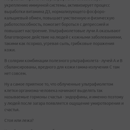
укреплению иммунной системы, активизирует процесс
выработки витамина Д3, нормализующего фосфоро-
кальциевый обмен, повышает умственную и физическую
работоспособность, помогает бороться с депрессией и
повышает настроение. Ультрафиолетовые лучи A оказывают
благотворное действие на людей с кожными заболеваниями,
такими как псориаз, угревая сыпь, грибковые поражения
кожи.
В солярии комбинации полезного ультрафиолета - лучей А и В
сбалансированы, вредного для кожи гамма-излучения С там
нет совсем.
Ну а самое приятное то, что облученные ультрафиолетом
клетки организма человека начинают выделять так
называемые гормоны счастья - эндорфины, и именно поэтому
у людей после загара появляется ощущение умиротворения и
счастья.
Стоя или лежа?