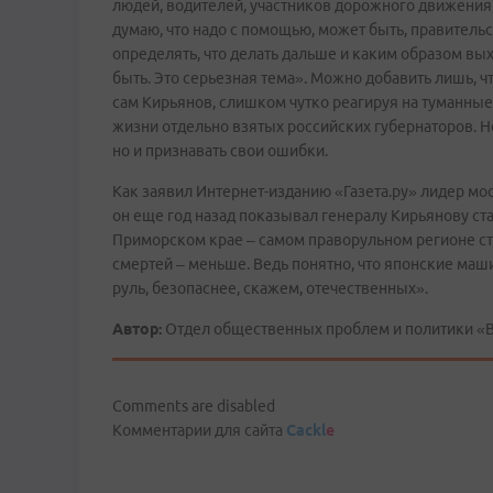
людей, водителей, участников дорожного движения
думаю, что надо с помощью, может быть, правительст
определять, что делать дальше и каким образом вых
быть. Это серьезная тема». Можно добавить лишь, ч
сам Кирьянов, слишком чутко реагируя на туманны
жизни отдельно взятых российских губернаторов. Но
но и признавать свои ошибки.
Как заявил Интернет-изданию «Газета.ру» лидер м
он еще год назад показывал генералу Кирьянову ста
Приморском крае – самом праворульном регионе стр
смертей – меньше. Ведь понятно, что японские машин
руль, безопаснее, скажем, отечественных».
Автор:
Отдел общественных проблем и политики «
Comments are disabled
Комментарии для сайта
Cackl
e