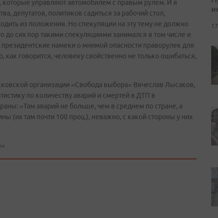
, которые управляют автомобилем с правым рулем. И я
и
ва, депутатов, политиков садиться за рабочий стол,
одить из положения. Но спекуляции на эту тему не должно
17
то до сих пор такими спекуляциями занимался в том числе и
е президентские намеки о мнимой опасности праворулек для
, как говорится, человеку свойственно не только ошибаться,
осковской организации «Свобода выбора» Вячеслав Лысаков,
тистику по количеству аварий и смертей в ДТП в
аны: «Там аварий не больше, чем в среднем по стране, а
ы (их там почти 100 проц.), неважно, с какой стороны у них
В»