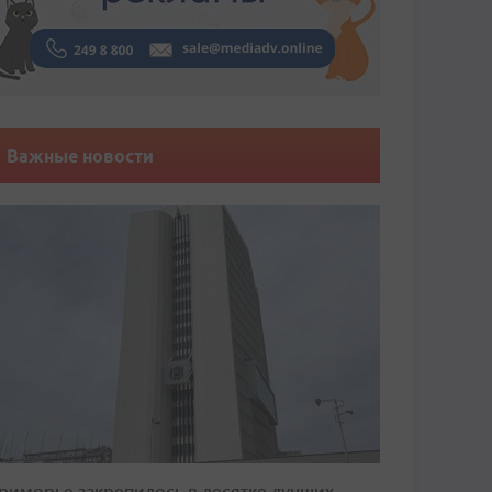
Важные новости
риморье закрепилось в десятке лучших