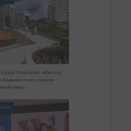
Сердце Патрокла» забилось:
о Владивостоке открыли
овый сквер
3 фото