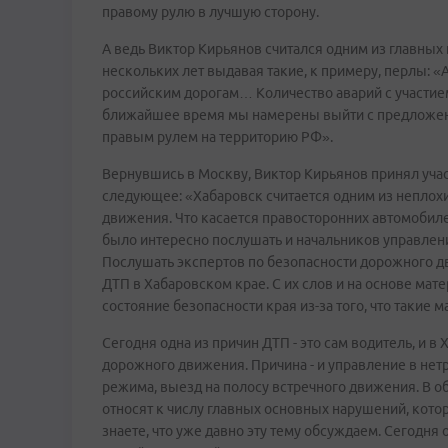
правому рулю в лучшую сторону.
А ведь Виктор Кирьянов считался одним из главных
нескольких лет выдавая такие, к примеру, перлы: 
российским дорогам… Количество аварий с участи
ближайшее время мы намерены выйти с предложени
правым рулем на территорию РФ».
Вернувшись в Москву, Виктор Кирьянов принял уча
следующее: «Хабаровск считается одним из неплох
движения. Что касается правосторонних автомобилей
было интересно послушать и начальников управлений
Послушать экспертов по безопасности дорожного д
ДТП в Хабаровском крае. С их слов и на основе мате
состояние безопасности края из-за того, что такие м
Сегодня одна из причин ДТП - это сам водитель, и в
дорожного движения. Причина - и управление в нет
режима, выезд на полосу встречного движения. В о
относят к числу главных основных нарушений, кото
знаете, что уже давно эту тему обсуждаем. Сегодня