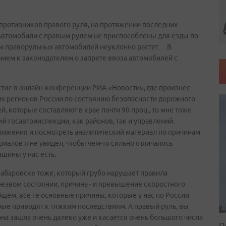
 противников правого руля, на протяжении последних
«Автомобили с правым рулем не приспособлены для езды по
ем праворульных автомобилей неуклонно растет… В
ем к законодателям о запрете ввоза автомобилей с
стие в онлайн-конференции РИА «Новости», где произнес
их регионов России по состоянию безопасности дорожного
, которые составляют в крае почти 90 проц., то мне тоже
 госавтоинспекции, как районов, так и управлений.
вижения и посмотреть аналитический материал по причинам
риалов я не увидел, чтобы чем-то сильно отличалось
ашины у нас есть.
 Хабаровске тоже, который грубо нарушает правила
резвом состоянии, причина - и превышение скоростного
бщем, все те основные причины, которые у нас по России
рые приводят к тяжким последствиям. А правый руль, вы
 она зашла очень далеко уже и касается очень большого числа
П