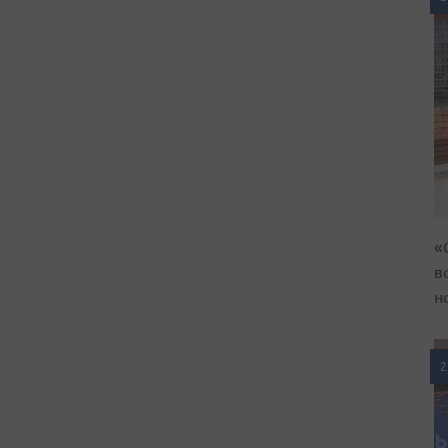
«
в
н
2