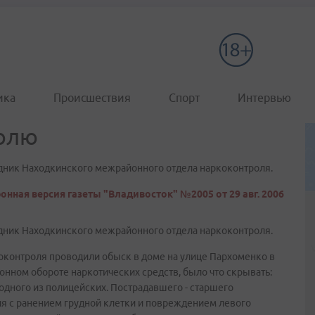
ика
Происшествия
Спорт
Интервью
олю
удник Находкинского межрайонного отдела наркоконтроля.
онная версия газеты "Владивосток" №2005 от 29 авг. 2006
удник Находкинского межрайонного отдела наркоконтроля.
коконтроля проводили обыск в доме на улице Пархоменко в
нном обороте наркотических средств, было что скрывать:
 одного из полицейских. Пострадавшего - старшего
я с ранением грудной клетки и повреждением левого