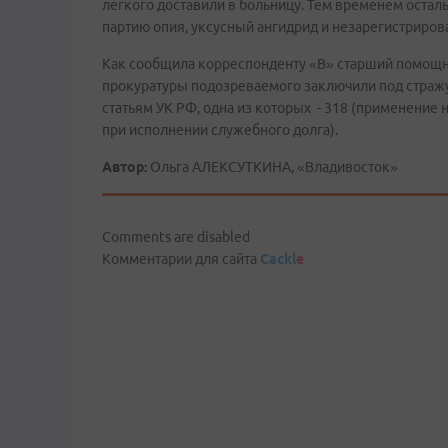
легкого доставили в больницу. Тем временем ост
партию опия, уксусный ангидрид и незарегистриров
Как сообщила корреспонденту «В» старший помощни
прокуратуры подозреваемого заключили под стражу.
статьям УК РФ, одна из которых - 318 (применение
при исполнении служебного долга).
Автор:
Ольга АЛЕКСУТКИНА, «Владивосток»
Comments are disabled
Комментарии для сайта
Cackl
e