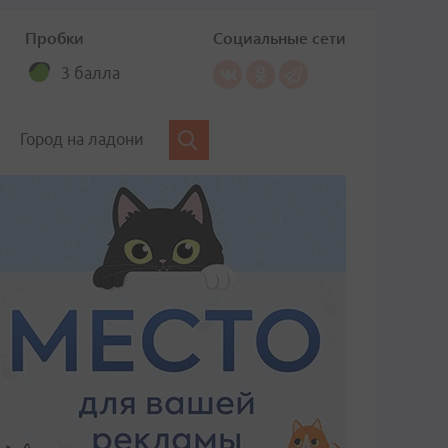
Пробки
Социальные сети
3 балла
Город на ладони