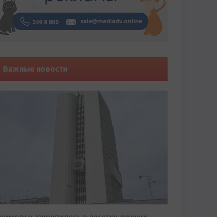
Важные новости
риморье закрепилось в десятке лучших