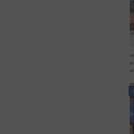
«
в
н
2