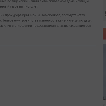
альные полицейские нашли в обыскиваемом доме крупную
анный газовый пистолет.
к прокурора края Ирина Номоконова, по ходатайству
 Теперь ему грозит ответственность как минимум по двум
 насилия в отношении представителя власти, находящегося
П