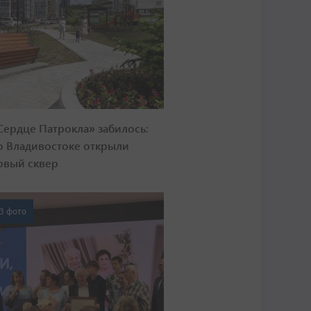
Сердце Патрокла» забилось:
о Владивостоке открыли
овый сквер
3 фото