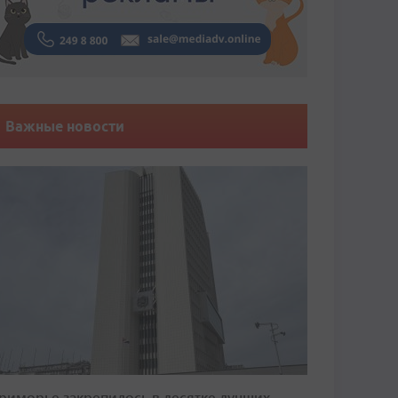
Важные новости
риморье закрепилось в десятке лучших