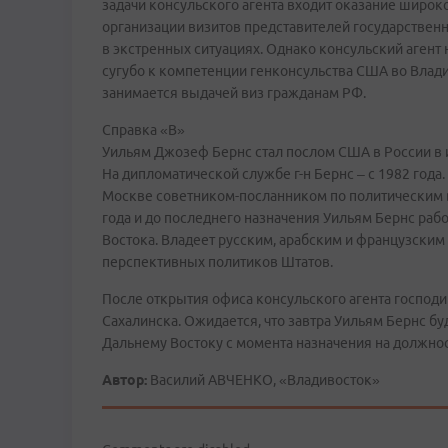
задачи консульского агента входит оказание широко
организации визитов представителей государствен
в экстренных ситуациях. Однако консульский агент
сугубо к компетенции генконсульства США во Влади
занимается выдачей виз гражданам РФ.
Справка «В»
Уильям Джозеф Бернс стал послом США в России в и
На дипломатической службе г-н Бернс – с 1982 года
Москве советником-посланником по политическим в
года и до последнего назначения Уильям Бернс ра
Востока. Владеет русским, арабским и французским
перспективных политиков Штатов.
После открытия офиса консульского агента господ
Сахалинска. Ожидается, что завтра Уильям Бернс буд
Дальнему Востоку с момента назначения на должнос
Автор:
Василий АВЧЕНКО, «Владивосток»