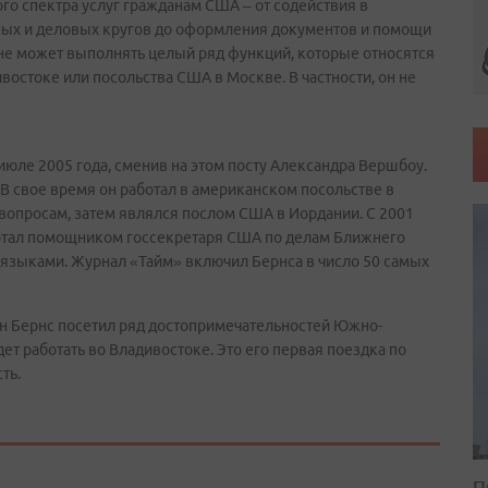
го спектра услуг гражданам США – от содействия в
ных и деловых кругов до оформления документов и помощи
 не может выполнять целый ряд функций, которые относятся
востоке или посольства США в Москве. В частности, он не
юле 2005 года, сменив на этом посту Александра Вершбоу.
. В свое время он работал в американском посольстве в
опросам, затем являлся послом США в Иордании. С 2001
ботал помощником госсекретаря США по делам Ближнего
 языками. Журнал «Тайм» включил Бернса в число 50 самых
ин Бернс посетил ряд достопримечательностей Южно-
ет работать во Владивостоке. Это его первая поездка по
ть.
П