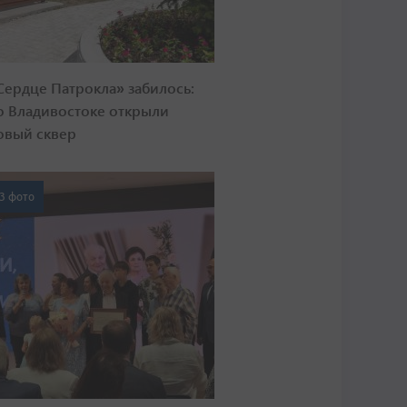
Сердце Патрокла» забилось:
о Владивостоке открыли
овый сквер
3 фото