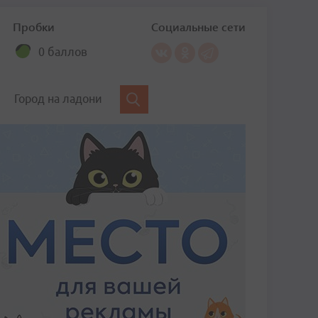
Пробки
Социальные сети
0 баллов
Город на ладони