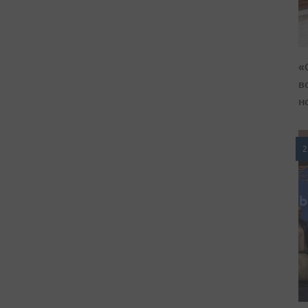
«
в
н
2