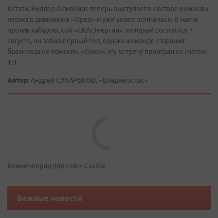
Кстати, Виллер Оливейра теперь выступает в составе команды
первого дивизиона «Орел» и уже успел отличиться. В матче
против хабаровской «СКА-Энергии», который состоялся 4
августа, он забил первый гол, однако команде старания
бразильца не помогли. «Орел» эту встречу проиграл со счетом
1:4.
Автор:
Андрей СУХАРЬКОВ, «Владивосток»
Comments are disabled
Комментарии для сайта
Cackl
e
Важные новости