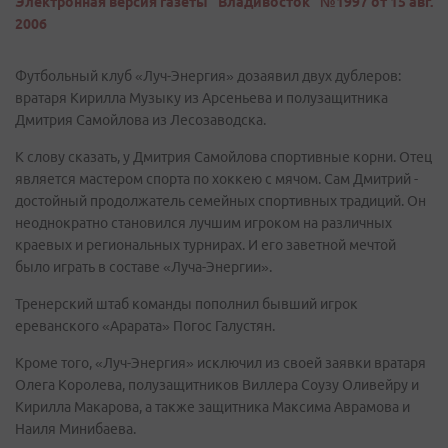
Электронная версия газеты "Владивосток" №1997 от 15 авг.
2006
Футбольный клуб «Луч-Энергия» дозаявил двух дублеров:
вратаря Кирилла Музыку из Арсеньева и полузащитника
Дмитрия Самойлова из Лесозаводска.
К слову сказать, у Дмитрия Самойлова спортивные корни. Отец
является мастером спорта по хоккею с мячом. Сам Дмитрий -
достойный продолжатель семейных спортивных традиций. Он
неоднократно становился лучшим игроком на различных
краевых и региональных турнирах. И его заветной мечтой
было играть в составе «Луча-Энергии».
Тренерский штаб команды пополнил бывший игрок
ереванского «Арарата» Погос Галустян.
Кроме того, «Луч-Энергия» исключил из своей заявки вратаря
Олега Королева, полузащитников Виллера Соузу Оливейру и
Кирилла Макарова, а также защитника Максима Аврамова и
Наиля Минибаева.