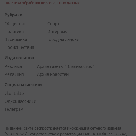
Политика
Интервью
Экономика
Город на ладони
Происшествия
Издательство
Реклама
Архив газеты "Владивосток"
Редакция
Архив новостей
Социальные сети
vkontakte
Одноклассники
Телеграм
На данном сайте распространяется информация сетевого издания
"VLADNEWS" - свидетельство о регистрации СМИ ЭЛ № ФС 77 - 72742,
выдано Федеральной службой по надзору в сфере связи,
информационных технологий и массовых коммуникаций
(Роскомнадзор) 17 мая 2018 г. Учредитель ООО "Дальневосточный
Медиа Центр". 690091, Приморский край, г. Владивосток, ул. Уборевича,