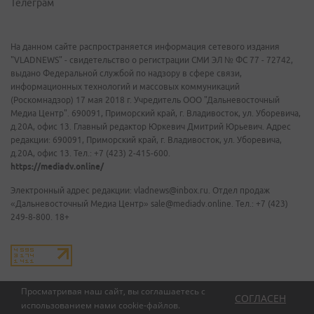
Телеграм
На данном сайте распространяется информация сетевого издания
"VLADNEWS" - свидетельство о регистрации СМИ ЭЛ № ФС 77 - 72742,
выдано Федеральной службой по надзору в сфере связи,
информационных технологий и массовых коммуникаций
(Роскомнадзор) 17 мая 2018 г. Учредитель ООО "Дальневосточный
Медиа Центр". 690091, Приморский край, г. Владивосток, ул. Уборевича,
д.20А, офис 13. Главный редактор Юркевич Дмитрий Юрьевич. Адрес
редакции: 690091, Приморский край, г. Владивосток, ул. Уборевича,
д.20А, офис 13. Тел.: +7 (423) 2-415-600.
https://mediadv.online/
Электронный адрес редакции: vladnews@inbox.ru. Отдел продаж
«Дальневосточный Медиа Центр» sale@mediadv.online. Тел.: +7 (423)
249-8-800. 18+
Просматривая наш сайт, вы соглашаетесь с
СОГЛАСЕН
использованием нами
cookie-файлов
.