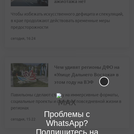
ажиотажа нет
Чтобы избежать искусственного дефицита и спекуляций,
в крае продолжают действовать временные меры
предосторожности
сегодня, 16:24
Чем удивят регионы ДФО на
«Улице Дальнего Востока» в
этом году на ВЭФ
Павильоны сделают ставку на иммерсивные форматы,
социальные проекты и сценарии повседневной жизни в
регионах
Проблемы с
сегодня, 15:22
WhatsApp?
Подпишитесь на