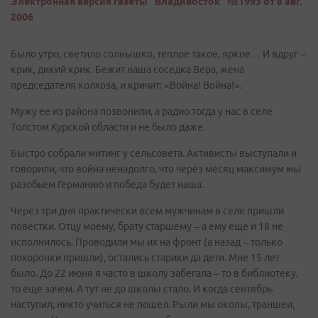
Электронная версия газеты "Владивосток" №1993 от 8 авг.
2006
Было утро, светило солнышко, теплое такое, яркое… И вдруг –
крик, дикий крик. Бежит наша соседка Вера, жена
председателя колхоза, и кричит: «Война! Война!».
Мужу ее из района позвонили, а радио тогда у нас в селе
Толстом Курской области и не было даже.
Быстро собрали митинг у сельсовета. Активисты выступали и
говорили, что война ненадолго, что через месяц максимум мы
разобьем Германию и победа будет наша.
Через три дня практически всем мужчинам в селе пришли
повестки. Отцу моему, брату старшему – а ему еще и 18 не
исполнилось. Проводили мы их на фронт (а назад – только
похоронки пришли), остались старики да дети. Мне 15 лет
было. До 22 июня я часто в школу забегала – то в библиотеку,
то еще зачем. А тут не до школы стало. И когда сентябрь
наступил, никто учиться не пошел. Рыли мы окопы, траншеи,