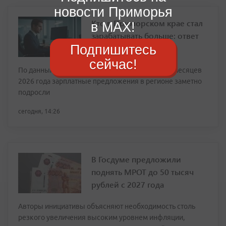
новости Приморья
Кто в Приморском крае стал
в MAX!
зарабатывать больше: ответ
Подпишитесь
сейчас!
По данным аналитиков hh.ru, за первые шесть месяцев
2026 года зарплатные предложения в регионе заметно
подросли
сегодня, 14:26
В Госдуме предложили
поднять МРОТ до 50 тысяч
рублей с 2027 года
Авторы инициативы объясняют необходимость столь
резкого увеличения высоким уровнем инфляции,