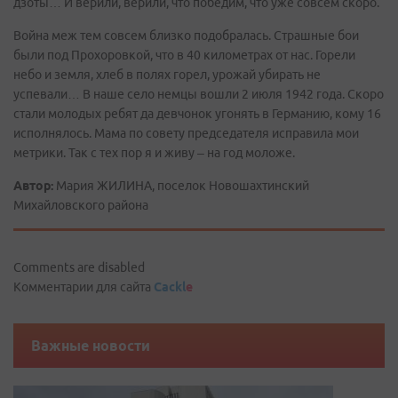
дзоты… И верили, верили, что победим, что уже совсем скоро.
Война меж тем совсем близко подобралась. Страшные бои
были под Прохоровкой, что в 40 километрах от нас. Горели
небо и земля, хлеб в полях горел, урожай убирать не
успевали… В наше село немцы вошли 2 июля 1942 года. Скоро
стали молодых ребят да девчонок угонять в Германию, кому 16
исполнялось. Мама по совету председателя исправила мои
метрики. Так с тех пор я и живу – на год моложе.
Автор:
Мария ЖИЛИНА, поселок Новошахтинский
Михайловского района
Comments are disabled
Комментарии для сайта
Cackl
e
Важные новости