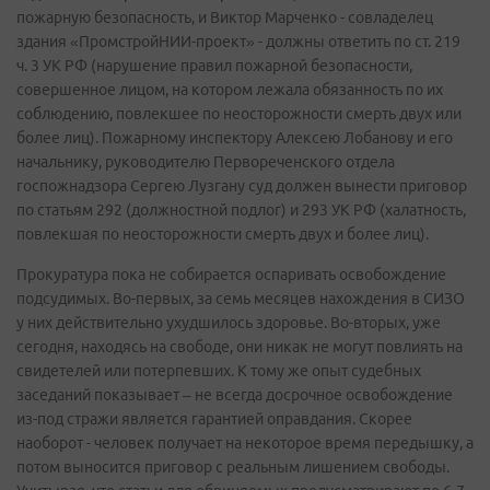
пожарную безопасность, и Виктор Марченко - совладелец
здания «ПромстройНИИ-проект» - должны ответить по ст. 219
ч. 3 УК РФ (нарушение правил пожарной безопасности,
совершенное лицом, на котором лежала обязанность по их
соблюдению, повлекшее по неосторожности смерть двух или
более лиц). Пожарному инспектору Алексею Лобанову и его
начальнику, руководителю Первореченского отдела
госпожнадзора Сергею Лузгану суд должен вынести приговор
по статьям 292 (должностной подлог) и 293 УК РФ (халатность,
повлекшая по неосторожности смерть двух и более лиц).
Прокуратура пока не собирается оспаривать освобождение
подсудимых. Во-первых, за семь месяцев нахождения в СИЗО
у них действительно ухудшилось здоровье. Во-вторых, уже
сегодня, находясь на свободе, они никак не могут повлиять на
свидетелей или потерпевших. К тому же опыт судебных
заседаний показывает – не всегда досрочное освобождение
из-под стражи является гарантией оправдания. Скорее
наоборот - человек получает на некоторое время передышку, а
потом выносится приговор с реальным лишением свободы.