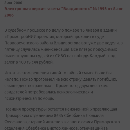
8 авг. 2006
Электронная версия газеты "Владивосток" №1993 от 8 авг.
2006
В судебном процессе по делу о пожаре 16 января в здании
«ПромстройНИИпроекта», который проходит в суде
Первореченского района Владивостока вот уже две недели, в
пятницу случилась мини-сенсация. Все пятеро подсудимых
были отпущены судьей из СИЗО на свободу. Каждый - под
залог в 100 тысяч рублей.
Искать в этом решении какой-то тайный смысл было бы
нелепо. Пожар прогремел на всю страну: девять погибших,
свыше десятка раненых… Кроме того, двум десяткам
свидетелей потребовалась психологическая и
психиатрическая помощь.
Позиция прокуратуры остается неизменной. Управляющая
Приморским отделением 8635 Сбербанка Людмила
Феофанова, старший инженер главного офиса Приморского
отделения Сбербанка Виктор Хаников, отвечавший за