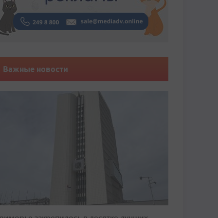
Важные новости
риморье закрепилось в десятке лучших