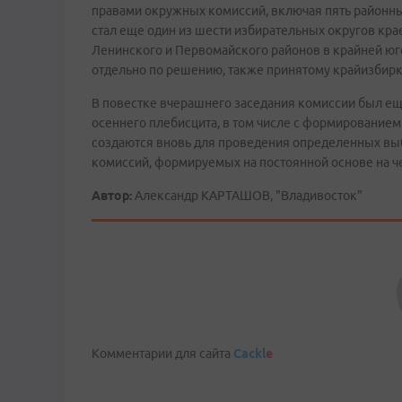
правами окружных комиссий, включая пять районн
стал еще один из шести избирательных округов кра
Ленинского и Первомайского районов в крайней юг
отдельно по решению, также принятому крайизбир
В повестке вчерашнего заседания комиссии был ещ
осеннего плебисцита, в том числе с формированием
создаются вновь для проведения определенных выб
комиссий, формируемых на постоянной основе на
Автор:
Александр КАРТАШОВ, "Владивосток"
Comments are disabled
Комментарии для сайта
Cackl
e