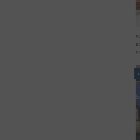
«
в
н
2