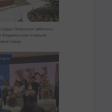
Сердце Патрокла» забилось:
о Владивостоке открыли
овый сквер
3 фото