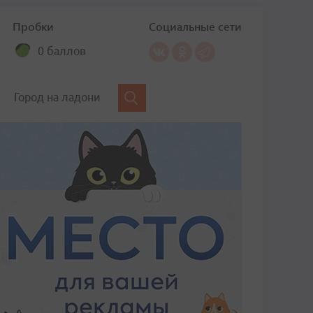
Пробки
Социальные сети
0 баллов
Город на ладони