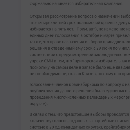
формально начинается избирательная кампания.
Открывая рассмотрение вопроса о назначении выбо
что четырехлетний срок полномочий краевых депут
избирается на пять лет. - Прим. авт.), но изменени
единых дней голосования в октябре и марте привел
также, что право назначения выборов принадлежало
решения в отведенный ему срок с 29 июня по 9 июл
соответствии с предусмотренной законодательство
упреки СМИ в том, что "приморская избирательная 
поскольку на самом деле в запасе было еще два дн
нет необходимости, сказал Князев, поэтому оно пр
Голосование членов крайизбиркома по вопросу о н
опубликования данного решения было единогласным.
проведения многочисленных календарных меропри
округам).
В связи с тем, что предстоящие выборы проводятся
количеству голосов, отданных за партийные списки 
системе в 20 одномандатных округах), крайизбирк