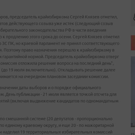
ров, председатель крайизбиркома Сергей Князев отметил,
атов действующего созыва уже истек (следующий созыв
е избирательного законодательства РФ в части введения
о к продлению этого срока до осени. Сергей Князев отметил
 ЗС ПК, но краевой парламент не принял соответствующего
я. Поэтому право назначения перешло к крайизбиркому в
м гарантийной нормой. Председатель крайизбиркома отверг
комиссия отложила решение вопроса на последний день",
я (до 19 июля включительно). Откладывать решение далее
инимается на очередном плановом заседании комиссии.
азначении даты выборов и о порядке официального
 День публикации - 21 июля является точкой отсчета для
ятий (включая выдвижение кандидатов по одномандатным
 по смешанной системе (20 депутатов - пропорционально
по единому краевому округу, и еще 20 - по мажоритарной
ом наделил 19 территориальных избирательных комиссий
П