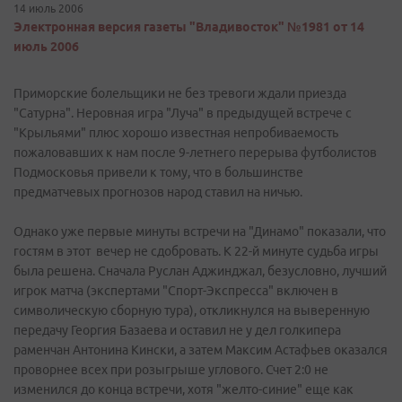
14 июль 2006
Электронная версия газеты "Владивосток" №1981 от 14
июль 2006
Приморские болельщики не без тревоги ждали приезда
"Сатурна". Неровная игра "Луча" в предыдущей встрече с
"Крыльями" плюс хорошо известная непробиваемость
пожаловавших к нам после 9-летнего перерыва футболистов
Подмосковья привели к тому, что в большинстве
предматчевых прогнозов народ ставил на ничью.
Однако уже первые минуты встречи на "Динамо" показали, что
гостям в этот вечер не сдобровать. К 22-й минуте судьба игры
была решена. Сначала Руслан Аджинджал, безусловно, лучший
игрок матча (экспертами "Спорт-Экспресса" включен в
символическую сборную тура), откликнулся на выверенную
передачу Георгия Базаева и оставил не у дел голкипера
раменчан Антонина Кински, а затем Максим Астафьев оказался
проворнее всех при розыгрыше углового. Счет 2:0 не
изменился до конца встречи, хотя "желто-синие" еще как