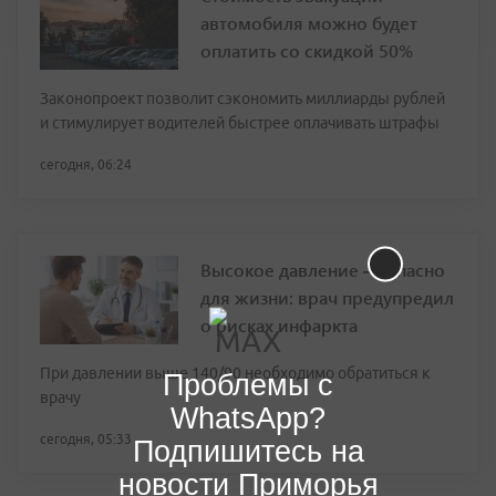
автомобиля можно будет
оплатить со скидкой 50%
Законопроект позволит сэкономить миллиарды рублей
и стимулирует водителей быстрее оплачивать штрафы
сегодня, 06:24
Высокое давление — опасно
для жизни: врач предупредил
о рисках инфаркта
При давлении выше 140/90 необходимо обратиться к
Проблемы с
врачу
WhatsApp?
сегодня, 05:33
Подпишитесь на
новости Приморья