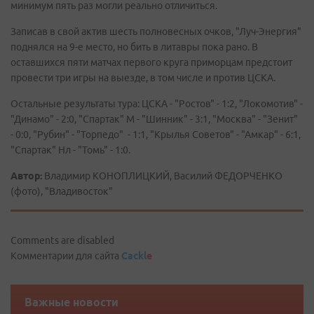
минимум пять раз могли реально отличиться.
Записав в свой актив шесть полновесных очков, "Луч-Энергия"
поднялся на 9-е место, но бить в литавры пока рано. В
оставшихся пяти матчах первого круга приморцам предстоит
провести три игры на выезде, в том числе и против ЦСКА.
Остальные результаты тура: ЦСКА - "Ростов" - 1:2, "Локомотив" -
"Динамо" - 2:0, "Спартак" М - "Шинник" - 3:1, "Москва" - "Зенит"
- 0:0, "Рубин" - "Торпедо" - 1:1, "Крылья Советов" - "Амкар" - 6:1,
"Спартак" Нл - "Томь" - 1:0.
Автор:
Владимир КОНОПЛИЦКИЙ, Василий ФЕДОРЧЕНКО
(фото), "Владивосток"
Comments are disabled
Комментарии для сайта
Cackl
e
Важные новости