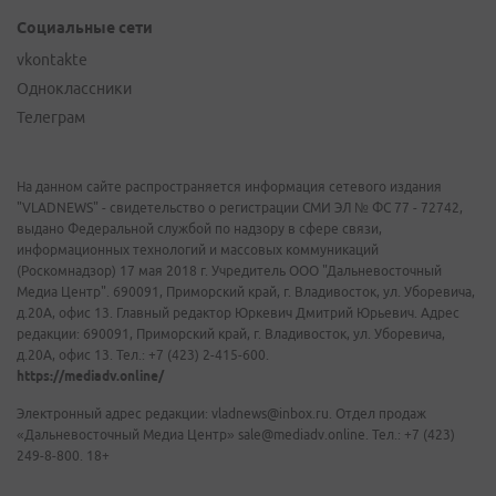
Социальные сети
vkontakte
Одноклассники
Телеграм
На данном сайте распространяется информация сетевого издания
"VLADNEWS" - свидетельство о регистрации СМИ ЭЛ № ФС 77 - 72742,
выдано Федеральной службой по надзору в сфере связи,
информационных технологий и массовых коммуникаций
(Роскомнадзор) 17 мая 2018 г. Учредитель ООО "Дальневосточный
Медиа Центр". 690091, Приморский край, г. Владивосток, ул. Уборевича,
д.20А, офис 13. Главный редактор Юркевич Дмитрий Юрьевич. Адрес
редакции: 690091, Приморский край, г. Владивосток, ул. Уборевича,
д.20А, офис 13. Тел.: +7 (423) 2-415-600.
https://mediadv.online/
Электронный адрес редакции: vladnews@inbox.ru. Отдел продаж
«Дальневосточный Медиа Центр» sale@mediadv.online. Тел.: +7 (423)
249-8-800. 18+