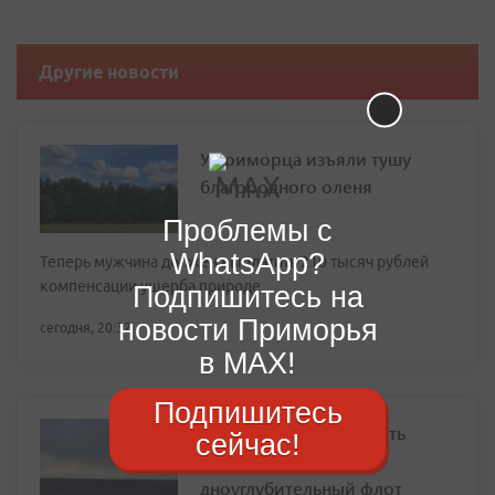
Другие новости
У приморца изъяли тушу
благородного оленя
Проблемы с
WhatsApp?
Теперь мужчина должен выплатить 210 тысяч рублей
компенсации ущерба природе
Подпишитесь на
новости Приморья
сегодня, 20:32
в MAX!
Подпишитесь
Северный морской путь
сейчас!
получит собственный
дноуглубительный флот