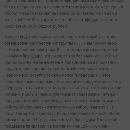
приостановилась вся торговля эфедрином в Приморском крае!
Также следователи отметили, что по их расчетам ежедневный
оборот "наркомагазина" на Сельской составлял от 60 до 80
тысяч рублей. И это при том, что таблетка эфедрина стоит в
среднем 20-30, иногда 50 рублей.
В ходе следствия было установлено, что каждый участник
организованной преступной группы (ОПГ) выполнял свою
четко установленную роль. В частности, хозяин наркоточки
назначил бригадира, отвечавшего за безопасность. Этот же
бригадир отвечал за наказание провинившихся продавцов,
поддержание порядка среди многочисленных клиентов-
наркоманов. В группе также имелся "кладовщик" - этот
человек выдавал продавцам эфедрин на продажу, вел учет и
сбор денег с наркоточек. Можно сказать, что это был даже не
магазин, а целый "наркосупермаркет": задержаны четыре
продавца, которые ходили в данные точки посменно, как на
работу, обеспечивая круглосуточную работу "магазина", и
получали за это "зарплату". Всем задержанным - по 20-30 лет,
организатору - 33 года, ранее он уже был судим. В качестве
продавцов привлекали в основном женщин и мужчин-