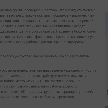
манов среди несовершеннолетних. Это значит, что система
ить этот результат, не скатиться обратно в наркотическую
лизации запланированных антинаркотических мероприятий.
ние этого. Практически все наши инициативы находят
 Дарькина и депутатского корпуса. Недавно в бюджет были
ены весьма серьезные финансовые средства на социальную
офилактической работы в рамках краевой программы
сего ассоциируется с вашим именем. Каковы результаты
е - это противодействие организованной наркопреступности и
ы стремимся строить свою работу, и должен отметить,
стойное место и в ДВФО, и по России в целом. За
 копилку правоохранительной работы, возросло
ая выявляет 85 проц. всех групповых наркопреступлений,
ий, а также связанных со сбытом наркотиков.