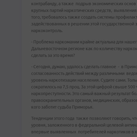
контрабанду, а также подрыв экономических основ 
крупных партий наркотических средств, выявления
того, требовалось также создать системы профила
задействованных в решении этой государственной за
наркоконтроль.
- Проблема наркомании крайне актуальна для наше
Дальневосточном регионе как по количеству наркома
сделать за это время?
- Сегодня, думаю, удалось сделать главное - в При
согласованность действий между различными ведом
уровень наркотизации населения. Судите сами. Толь
сократилось на 7,5 проц. За этой цифрой свыше 500
наркопреступности. Это самый важный результат б
правоохранительных органов, медицинских, образо
кого заботит судьба Приморья.
Тенденции этого года также позволяют говорить, ч
уровня, заложенного в федеральной целевой антина
впервые выявленных потребителей наркотиков в к