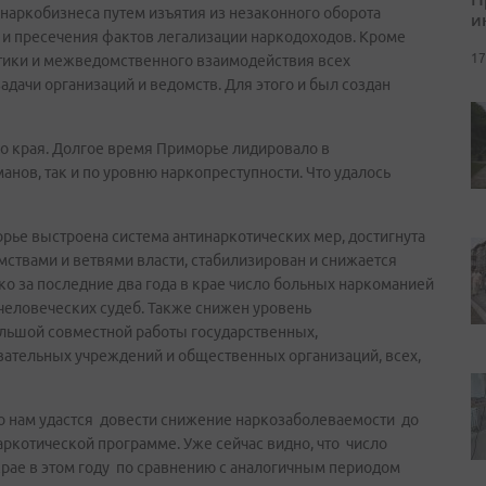
наркобизнеса путем изъятия из незаконного оборота
и
 и пресечения фактов легализации наркодоходов. Кроме
17
ктики и межведомственного взаимодействия всех
дачи организаций и ведомств. Для этого и был создан
го края. Долгое время Приморье лидировало в
нов, так и по уровню наркопреступности. Что удалось
морье выстроена система антинаркотических мер, достигнута
ствами и ветвями власти, стабилизирован и снижается
ко за последние два года в крае число больных наркоманией
 человеческих судеб. Также снижен уровень
ольшой совместной работы государственных,
вательных учреждений и общественных организаций, всех,
то нам удастся довести снижение наркозаболеваемости до
ркотической программе. Уже сейчас видно, что число
рае в этом году по сравнению с аналогичным периодом