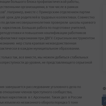
динации большого блока профилактической работы,
ственными организациями, в том числе в рамках
ов". Например, вместе с Приморским отделением партии
кий урок для родителей в трудовых коллективах. Совместно
и по делам несовершеннолетних проверяли школы краевого
 наркотиков. Большая работа по подготовке учителей,
ереподготовки и повышения квалификации работников
рофилактике наркомании при ДВГУ. Серьезным инструментом
ркоманию мер стала краевая межведомственная
практически в каждом муниципальном образовании.
: только так, все вместе, мы можем добиться стабильных
копреступности до уровня, не представляющего серьезной
ия завершается расследование уголовного дела по
Ф
а в отношении членов преступного сообщества,
лых наркотиков в г. Арсеньеве. Таких дел в России
2
ья изъяли из незаконного оборота порядка 5 тонн