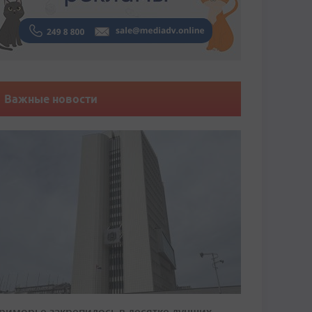
Важные новости
риморье закрепилось в десятке лучших