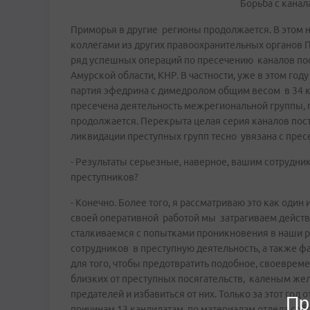
Борьба с канал
Приморья в другие регионы продолжается. В этом 
коллегами из других правоохранительных органов П
ряд успешных операций по пресечению каналов пост
Амурской области, КНР. В частности, уже в этом го
партия эфедрина с димедролом общим весом в 34 кг
пресечена деятельность межрегиональной группы, 
продолжается. Перекрыта целая серия каналов пост
ликвидации преступных групп тесно увязана с пре
- Результаты серьезные, наверное, вашим сотрудн
преступников?
- Конечно. Более того, я рассматриваю это как один
своей оперативной работой мы затрагиваем дейст
сталкиваемся с попытками проникновения в наши р
сотрудников в преступную деятельность, а также фа
для того, чтобы предотвратить подобное, своеврем
близких от преступных посягательств, каленым ж
предателей и избавиться от них. Только за этот го
Пр
причинам 13 кандидатам, по материалам отдела соб