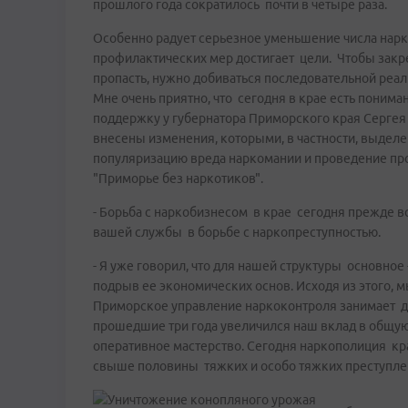
прошлого года сократилось почти в четыре раза.
Особенно радует серьезное уменьшение числа нарко
профилактических мер достигает цели. Чтобы закреп
пропасть, нужно добиваться последовательной реа
Мне очень приятно, что сегодня в крае есть понима
поддержку у губернатора Приморского края Сергея
внесены изменения, которыми, в частности, выдел
популяризацию вреда наркомании и проведение пр
"Приморье без наркотиков".
- Борьба с наркобизнесом в крае сегодня прежде в
вашей службы в борьбе с наркопреступностью.
- Я уже говорил, что для нашей структуры основно
подрыв ее экономических основ. Исходя из этого, м
Приморское управление наркоконтроля занимает до
прошедшие три года увеличился наш вклад в общую
оперативное мастерство. Сегодня наркополиция кр
свыше половины тяжких и особо тяжких преступлен