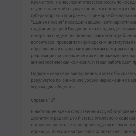
Кроме того, на нас лежит ответственность по коор
осуществляемой государственными органами и обще
губернаторской программы "Приморье без наркотик
"Единая Россия" проводили акцию - антинаркотичес
с администрацией Владивостока и подразделениям
центра на предмет выявления фактов употребления
волонтеров проводится Приморским институтом п
образования и научно-методическим центром по п
реализации профилактических и сдерживающих на
антинаркотическая комиссия. И такая работа идет 
Подытоживая свое выступление, я хотел бы сказать
результатов по снижению уровня наркомании и нар
угрозы для общества.
Справка "В"
В настоящее время следственной службой управлен
достаточно редкой 210-й статье Уголовного кодекс
организовавшего сеть по производству и сбыту тяже
единицы. Всего же за три года полицейские Примор