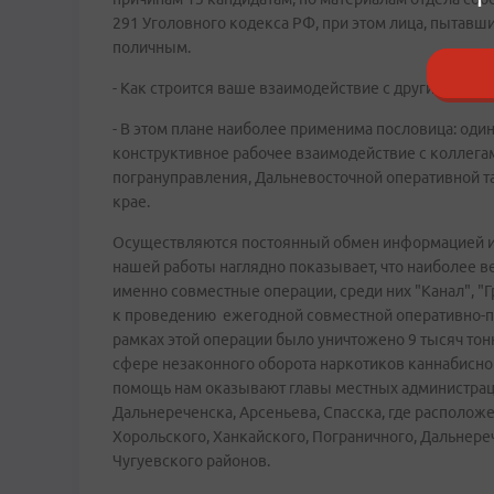
291 Уголовного кодекса РФ, при этом лица, пытавш
поличным.
- Как строится ваше взаимодействие с другими пр
- В этом плане наиболее применима пословица: один
конструктивное рабочее взаимодействие с коллега
погрануправления, Дальневосточной оперативной т
крае.
Осуществляются постоянный обмен информацией и 
нашей работы наглядно показывает, что наиболее в
именно совместные операции, среди них "Канал", "Гр
к проведению ежегодной совместной оперативно-пр
рамках этой операции было уничтожено 9 тысяч тон
сфере незаконного оборота наркотиков каннабисно
помощь нам оказывают главы местных администраций
Дальнереченска, Арсеньева, Спасска, где располо
Хорольского, Ханкайского, Пограничного, Дальнере
Чугуевского районов.