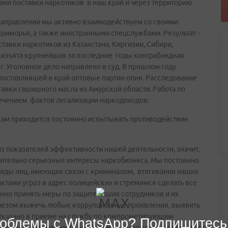
ами поставки наркотиков в наш край и через территорию
направлении мы активно взаимодействуем со своими
риморья, а также иностранными спецслужбами. Результат -
авки наркотиков из Казахстана, Киргизии, Сибири,
ду изъята крупнейшая за последние годы контрабандная
. Уголовное дело направлено в суд. В прошлом году
поставлявшей в край оптовые партии опия. Расследование
авки гашишного масла из Амурской области. Работа по
сечением фактов легализации наркодоходов.
икам приходится постоянно испытывать противодействие
 из показателей эффективности нашей деятельности, значит,
вительно серьезные интересы наркобизнеса. Мы постоянно
яды лиц, имеющих связи с криминалом, втягивания наших
ктами угроз в адрес полицейских и стремимся сделать все
енно принять меры по защите наших сотрудников и их
елезом выжечь любые коррупционные проявления, выявить
д отказано в приеме на службу по компрометирующим
облемы с WhatsApp? Подпишитесь
ственной безопасности возбуждено два уголовных дела по ст.