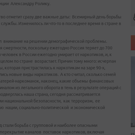
иции Александру Ролику.
тво отметит сразу две важные даты: Всемирный день борьбы
 службы. Изменилось ли что-то в последнее время в стране в
вал внимание на решении демографической проблемы.
 смертности, поскольку ежегодно Россия теряет до 700
 человек в России ежегодно умирает от наркотиков, и, к
целом по стране возрастает. Причин тому много: исчерпан
 которая пристрастилась к наркотикам на заре 90-х,
лись новые виды наркотиков. А кто считал, сколько семей
матерей-наркоманок, наконец, какие объемы финансовых
налом из легального оборота в тень в результате операций с
подверглась наша страна, сегодня рассматривается
ми национальной безопасности, как терроризм, ее
ю нации, социально-политической и экономической
 стали борьба с групповой и наиболее опасными
перекрытие каналов поставок наркотиков, включая
П