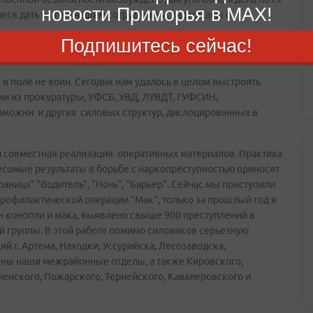
новости Приморья в MAX!
иеся дать взятку нашим сотрудникам, задержаны с
Подпишитесь сейчас!
авоохранительными органами?
 в поле не воин. Сегодня нам удалось в целом выстроить
ми из прокуратуры, УФСБ, УВД, ЛУВДТ, ГУФСИН,
аможни и других силовых структур, дислоцированных в
совместная реализация оперативных материалов. Практика
есомые результаты в борьбе с наркопреступностью приносят
аница" "Водитель", "Ночь", "Барьер". Сейчас мы приступили
офилактической операции "Мак", только за прошлый год в
н конопли и мака, выявлено свыше 900 преступлений в
й группы. В этой работе помимо силовиков серьезную
 г. Артема, Находки, Уссурийска, Лесозаводска,
жены наши межрайонные отделы, а также Кировского,
ченского, Пожарского, Тернейского, Кавалеровского и