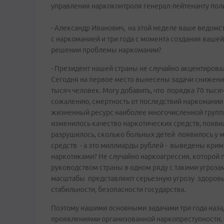
управления наркоконтроля генерал-лейтенанту пол
- Александр Иванович, на этой неделе ваше ведомс
с наркоманией и три года с момента создания вашей
решении проблемы наркомании?
- Президент нашей страны не случайно акцентиро
Сегодня на первое место вынесены задачи снижения
тысяч человек. Могу добавить, что порядка 70 тысяч
сожалению, смертность от последствий наркомании 
жизненный ресурс наиболее многочисленной группы,
изменилось качество наркотических средств, появи
разрушилось, сколько больных детей появилось у 
средств - а это миллиарды рублей - выведены крими
наркотиками? Не случайно наркоагрессия, которой 
руководством страны в одном ряду с такими угроза
масштабы представляют серьезную угрозу здоровь
стабильности, безопасности государства.
Поэтому нашими основными задачами три года назад
проявлениями организованной наркопреступности, 