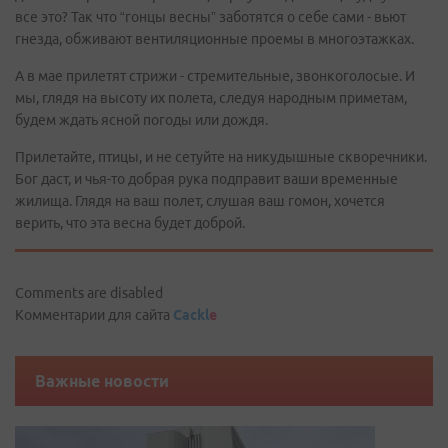
все это? Так что “гонцы весны” заботятся о себе сами - вьют
гнезда, обживают вентиляционные проемы в многоэтажках.
А в мае прилетят стрижи - стремительные, звонкоголосые. И
мы, глядя на высоту их полета, следуя народным приметам,
будем ждать ясной погоды или дождя.
Прилетайте, птицы, и не сетуйте на никудышные скворечники.
Бог даст, и чья-то добрая рука подправит ваши временные
жилища. Глядя на ваш полет, слушая ваш гомон, хочется
верить, что эта весна будет доброй.
Comments are disabled
Комментарии для сайта
Cackl
e
Важные новости