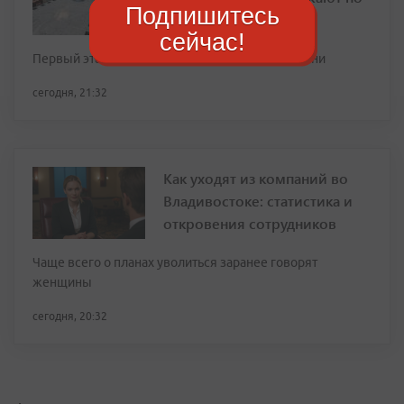
Подпишитесь
нацпроекту
сейчас!
Первый этап работ планируют завершить к осени
сегодня, 21:32
Как уходят из компаний во
Владивостоке: статистика и
откровения сотрудников
Чаще всего о планах уволиться заранее говорят
женщины
сегодня, 20:32