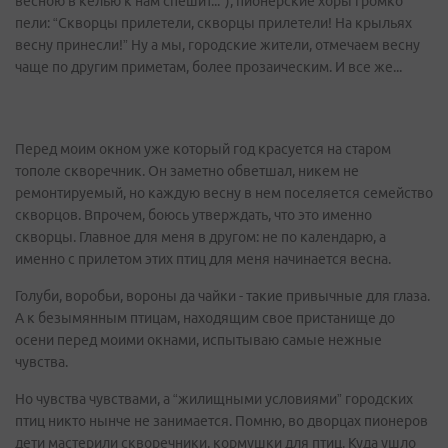
весною в келью к нам спешит...”), пионерские хоры громко
пели: “Скворцы прилетели, скворцы прилетели! На крыльях
весну принесли!” Ну а мы, городские жители, отмечаем весну
чаще по другим приметам, более прозаическим. И все же...
Перед моим окном уже который год красуется на старом
тополе скворечник. Он заметно обветшал, никем не
ремонтируемый, но каждую весну в нем поселяется семейство
скворцов. Впрочем, боюсь утверждать, что это именно
скворцы. Главное для меня в другом: не по календарю, а
именно с прилетом этих птиц для меня начинается весна.
Голуби, воробьи, вороны да чайки - такие привычные для глаза.
А к безымянным птицам, находящим свое пристанище до
осени перед моими окнами, испытываю самые нежные
чувства.
Но чувства чувствами, а “жилищными условиями” городских
птиц никто нынче не занимается. Помню, во дворцах пионеров
дети мастерили скворечники, кормушки для птиц. Куда ушло