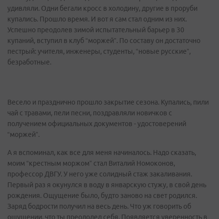
удивляли. Одни бегали кросс в холодину, другие в проруби
купались. Прошло время. И вот я сам стал одним из них.
Успешно преодолев зимой испытательный барьер в 30
купаний, вступил в клуб “моржей”. По составу он достаточно
пестрый: учителя, инженеры, студенты, “новые русские”,
безработные.
Весело и празднично прошло закрытие сезона. Купались, пили
чай с травами, пели песни, поздравляли новичков с
получением официальных документов - удостоверений
“моржей”.
А я вспоминал, как все для меня начиналось. Надо сказать,
моим “крестным моржом” стал Виталий Номоконов,
профессор ДВГУ. У него уже солидный стаж закаливания.
Первый раз я окунулся в воду в январскую стужу, в свой день
рождения. Ощущение было, будто заново на свет родился.
Заряд бодрости получил на весь день. Что уж говорить об
ощущении, что ты преодолел себя. Появляется уверенность в