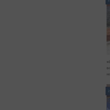
2
«
в
н
2