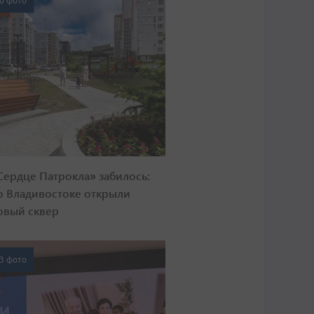
0 фото
Сердце Патрокла» забилось:
о Владивостоке открыли
овый сквер
3 фото