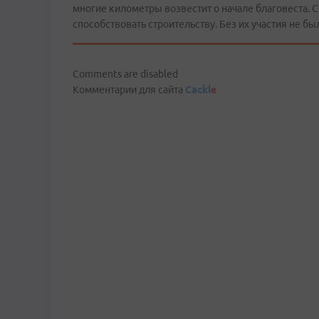
многие километры возвестит о начале благовеста. 
способствовать строительству. Без их участия не был
Comments are disabled
Комментарии для сайта
Cackl
e