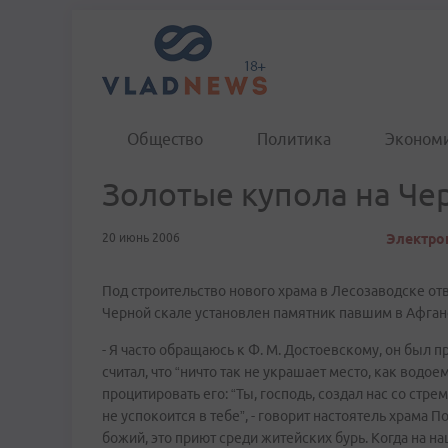
Общество
Политика
Эконом
Золотые купола на Че
20 июнь 2006
Электрон
Под строительство нового храма в Лесозаводске от
Черной скале установлен памятник павшим в Афган
- Я часто обращаюсь к Ф. М. Достоевскому, он был
считал, что “ничто так не украшает место, как водоем
процитировать его: “Ты, господь, создал нас со стре
не успокоится в тебе”, - говорит настоятель храма 
божий, это приют среди житейских бурь. Когда на н