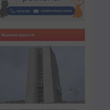
Важные новости
риморье закрепилось в десятке лучших