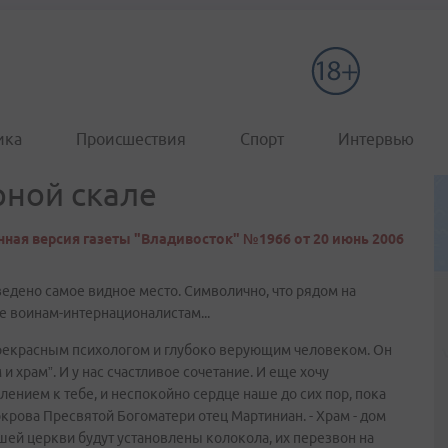
ика
Происшествия
Спорт
Интервью
рной скале
ная версия газеты "Владивосток" №1966 от 20 июнь 2006
ведено самое видное место. Символично, что рядом на
е воинам-интернационалистам...
 прекрасным психологом и глубоко верующим человеком. Он
 и храм”. И у нас счастливое сочетание. И еще хочу
млением к тебе, и неспокойно сердце наше до сих пор, пока
Покрова Пресвятой Богоматери отец Мартиниан. - Храм - дом
ашей церкви будут установлены колокола, их перезвон на