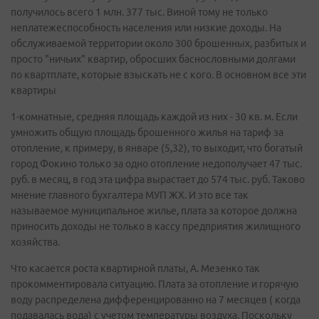
получилось всего 1 млн. 377 тыс. Виной тому не только
неплатежеспособность населения или низкие доходы. На
обслуживаемой территории около 300 брошенных, разбитых и
просто "ничьих" квартир, обросших баснословными долгами
по квартплате, которые взыскать не с кого. В основном все эти
квартиры
1-комнатные, средняя площадь каждой из них - 30 кв. м. Если
умножить общую площадь брошенного жилья на тариф за
отопление, к примеру, в январе (5,32), то выходит, что богатый
город Фокино только за одно отопление недополучает 47 тыс.
руб. в месяц, в год эта цифра вырастает до 574 тыс. руб. Таково
мнение главного бухгалтера МУП ЖХ. И это все так
называемое муниципальное жилье, плата за которое должна
приносить доходы не только в кассу предприятия жилищного
хозяйства.
Что касается роста квартирной платы, А. Мезенко так
прокомментировала ситуацию. Плата за отопление и горячую
воду распределена дифференцированно на 7 месяцев ( когда
подавалась вода) с учетом температуры воздуха. Поскольку