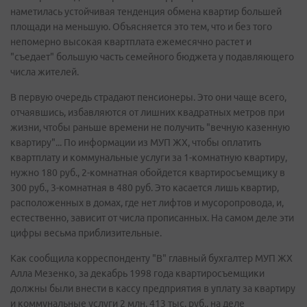
наметилась устойчивая тенденция обмена квартир большей
площади на меньшую. Объясняется это тем, что и без того
непомерно высокая квартплата ежемесячно растет и
"съедает" большую часть семейного бюджета у подавляющего
числа жителей.
В первую очередь страдают пенсионеры. Это они чаще всего,
отчаявшись, избавляются от лишних квадратных метров при
жизни, чтобы раньше времени не получить "вечную казенную
квартиру"... По информации из МУП ЖХ, чтобы оплатить
квартплату и коммунальные услуги за 1-комнатную квартиру,
нужно 180 руб., 2-комнатная обойдется квартиросъемщику в
300 руб., 3-комнатная в 480 руб. Это касается лишь квартир,
расположенных в домах, где нет лифтов и мусоропровода, и,
естественно, зависит от числа прописанных. На самом деле эти
цифры весьма приблизительные.
Как сообщила корреспонденту "В" главный бухгалтер МУП ЖХ
Алла Мезенко, за декабрь 1998 года квартиросъемщики
должны были внести в кассу предприятия в уплату за квартиру
и коммунальные услуги 2 млн. 413 тыс. руб., на деле