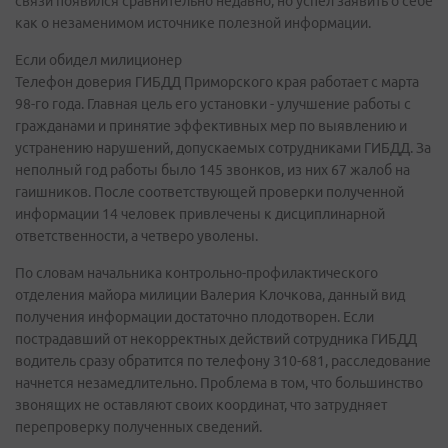
связи появился сравнительно недавно, но успел заявить о себе
как о незаменимом источнике полезной информации.
Если обидел милиционер
Телефон доверия ГИБДД Приморского края работает с марта
98-го года. Главная цель его установки - улучшение работы с
гражданами и принятие эффективных мер по выявлению и
устранению нарушений, допускаемых сотрудниками ГИБДД. За
неполный год работы было 145 звонков, из них 67 жалоб на
гаишников. После соответствующей проверки полученной
информации 14 человек привлечены к дисциплинарной
ответственности, а четверо уволены.
По словам начальника контрольно-профилактического
отделения майора милиции Валерия Клочкова, данный вид
получения информации достаточно плодотворен. Если
пострадавший от некорректных действий сотрудника ГИБДД
водитель сразу обратится по телефону 310-681, расследование
начнется незамедлительно. Проблема в том, что большинство
звонящих не оставляют своих координат, что затрудняет
перепроверку полученных сведений.