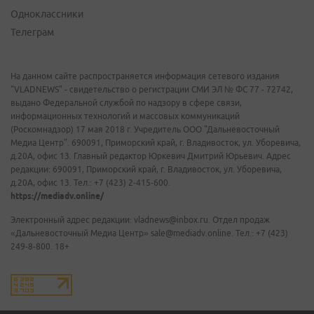
Одноклассники
Телеграм
На данном сайте распространяется информация сетевого издания
"VLADNEWS" - свидетельство о регистрации СМИ ЭЛ № ФС 77 - 72742,
выдано Федеральной службой по надзору в сфере связи,
информационных технологий и массовых коммуникаций
(Роскомнадзор) 17 мая 2018 г. Учредитель ООО "Дальневосточный
Медиа Центр". 690091, Приморский край, г. Владивосток, ул. Уборевича,
д.20А, офис 13. Главный редактор Юркевич Дмитрий Юрьевич. Адрес
редакции: 690091, Приморский край, г. Владивосток, ул. Уборевича,
д.20А, офис 13. Тел.: +7 (423) 2-415-600.
https://mediadv.online/
Электронный адрес редакции: vladnews@inbox.ru. Отдел продаж
«Дальневосточный Медиа Центр» sale@mediadv.online. Тел.: +7 (423)
249-8-800. 18+