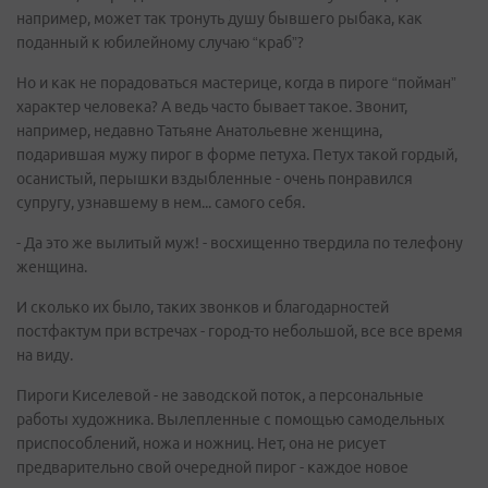
например, может так тронуть душу бывшего рыбака, как
поданный к юбилейному случаю “краб”?
Но и как не порадоваться мастерице, когда в пироге “пойман”
характер человека? А ведь часто бывает такое. Звонит,
например, недавно Татьяне Анатольевне женщина,
подарившая мужу пирог в форме петуха. Петух такой гордый,
осанистый, перышки вздыбленные - очень понравился
супругу, узнавшему в нем... самого себя.
- Да это же вылитый муж! - восхищенно твердила по телефону
женщина.
И сколько их было, таких звонков и благодарностей
постфактум при встречах - город-то небольшой, все все время
на виду.
Пироги Киселевой - не заводской поток, а персональные
работы художника. Вылепленные с помощью самодельных
приспособлений, ножа и ножниц. Нет, она не рисует
предварительно свой очередной пирог - каждое новое