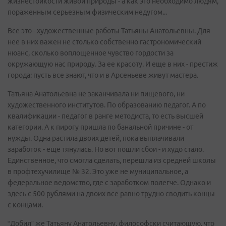
жизнестойкости живой природы - а как это необходимо людям,
пораженным серьезным физическим недугом...
Все это - художественные работы Татьяны Анатольевны. Для
нее в них важен не столько собственно гастрономический
нюанс, сколько воплощенное чувство гордости за
окружающую нас природу. За ее красоту. И еще в них - престиж
города: пусть все знают, что и в Арсеньеве живут мастера.
Татьяна Анатольевна не заканчивала ни пищевого, ни
художественного институтов. По образованию педагог. А по
квалификации - педагог в ранге методиста, то есть высшей
категории. А к пирогу пришла по банальной причине - от
нужды. Одна растила двоих детей, пока выплачивали
заработок - еще тянулась. Но вот пошли сбои - и худо стало.
Единственное, что смогла сделать, перешла из средней школы
в профтехучилище № 32. Это уже не муниципальное, а
федеральное ведомство, где с заработком полегче. Однако и
здесь с 500 рублями на двоих все равно трудно сводить концы
с концами.
“Добил” же Татьяну Анатольевну, философски считающую, что