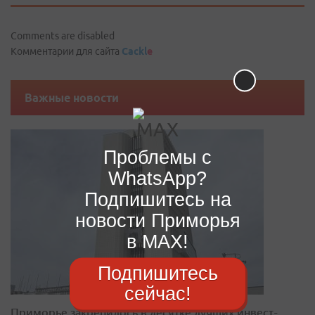
Comments are disabled
Комментарии для сайта
Cackl
e
Важные новости
Проблемы с
WhatsApp?
Подпишитесь на
новости Приморья
в MAX!
Подпишитесь
сейчас!
Приморье закрепилось в десятке лучших инвест-