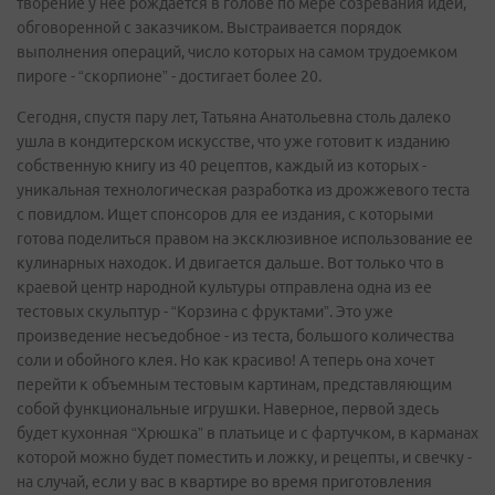
творение у нее рождается в голове по мере созревания идеи,
обговоренной с заказчиком. Выстраивается порядок
выполнения операций, число которых на самом трудоемком
пироге - “скорпионе” - достигает более 20.
Сегодня, спустя пару лет, Татьяна Анатольевна столь далеко
ушла в кондитерском искусстве, что уже готовит к изданию
собственную книгу из 40 рецептов, каждый из которых -
уникальная технологическая разработка из дрожжевого теста
с повидлом. Ищет спонсоров для ее издания, с которыми
готова поделиться правом на эксклюзивное использование ее
кулинарных находок. И двигается дальше. Вот только что в
краевой центр народной культуры отправлена одна из ее
тестовых скульптур - “Корзина с фруктами”. Это уже
произведение несъедобное - из теста, большого количества
соли и обойного клея. Но как красиво! А теперь она хочет
перейти к объемным тестовым картинам, представляющим
собой функциональные игрушки. Наверное, первой здесь
будет кухонная “Хрюшка” в платьице и с фартучком, в карманах
которой можно будет поместить и ложку, и рецепты, и свечку -
на случай, если у вас в квартире во время приготовления