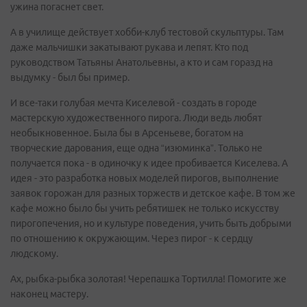
ужина погаснет свет.
А в училище действует хобби-клуб тестовой скульптуры. Там
даже мальчишки закатывают рукава и лепят. Кто под
руководством Татьяны Анатольевны, а кто и сам горазд на
выдумку - был бы пример.
И все-таки голубая мечта Киселевой - создать в городе
мастерскую художественного пирога. Люди ведь любят
необыкновенное. Была бы в Арсеньеве, богатом на
творческие дарования, еще одна “изюминка”. Только не
получается пока - в одиночку к идее пробивается Киселева. А
идея - это разработка новых моделей пирогов, выполнение
заявок горожан для разных торжеств и детское кафе. В том же
кафе можно было бы учить ребятишек не только искусству
пирогопечения, но и культуре поведения, учить быть добрыми
по отношению к окружающим. Через пирог - к сердцу
людскому.
Ах, рыбка-рыбка золотая! Черепашка Тортилла! Помогите же
наконец мастеру.