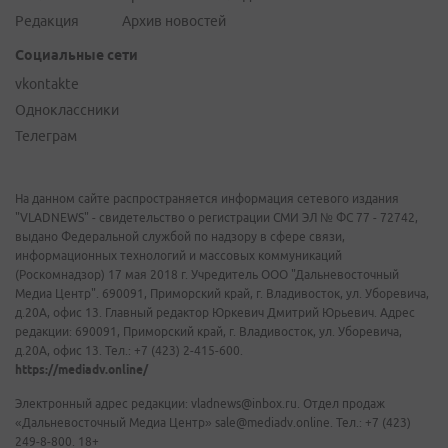
Редакция
Архив новостей
Социальные сети
vkontakte
Одноклассники
Телеграм
На данном сайте распространяется информация сетевого издания
"VLADNEWS" - свидетельство о регистрации СМИ ЭЛ № ФС 77 - 72742,
выдано Федеральной службой по надзору в сфере связи,
информационных технологий и массовых коммуникаций
(Роскомнадзор) 17 мая 2018 г. Учредитель ООО "Дальневосточный
Медиа Центр". 690091, Приморский край, г. Владивосток, ул. Уборевича,
д.20А, офис 13. Главный редактор Юркевич Дмитрий Юрьевич. Адрес
редакции: 690091, Приморский край, г. Владивосток, ул. Уборевича,
д.20А, офис 13. Тел.: +7 (423) 2-415-600.
https://mediadv.online/
Электронный адрес редакции: vladnews@inbox.ru. Отдел продаж
«Дальневосточный Медиа Центр» sale@mediadv.online. Тел.: +7 (423)
249-8-800. 18+