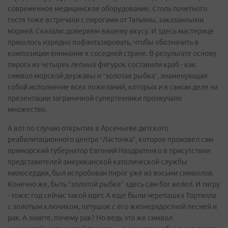
современное медицинское оборудование. Столь почетного
гостя тоже встречали с пирогами от Татьяны, заказанными
мэрией. Сказали: доверяем вашему вкусу. И здесь мастерице
пришлось изрядно пофантазировать, чтобы обозначить в
композиции внимание к соседней стране. В результате основу
пирога из четырех лепных фигурок составили краб - как
символ морской державы и “золотая рыбка”, знаменующая
собой исполнение всех пожеланий, которых и в самом деле на
презентации заграничной супертехники прозвучало
множество.
А вот по случаю открытия в Арсеньеве детского
реабилитационного центра “Ласточка”, которое произвел сам
приморский губернатор Евгений Наздратенко в присутствии
представителей американской католической службы
милосердия, был испробован пирог уже из восьми символов.
Конечно же, быть “золотой рыбке” здесь сам бог велел. И тигру
- тоже: год сейчас такой идет. А еще были черепашка Тортилла
с золотым ключиком, петушок с его жизнерадостной песней и
рак. А знаете, почему рак? Но ведь это же символ