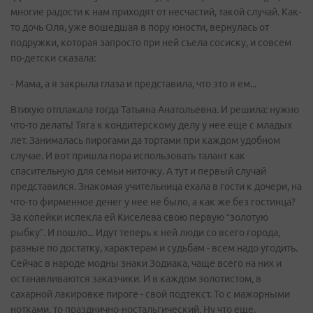
многие радости к нам приходят от несчастий, такой случай. Как-
то дочь Оля, уже вошедшая в пору юности, вернулась от
подружки, которая запросто при ней съела сосиску, и совсем
по-детски сказала:
- Мама, а я закрыла глаза и представила, что это я ем...
Втихую отплакала тогда Татьяна Анатольевна. И решила: нужно
что-то делать! Тяга к кондитерскому делу у нее еще с младых
лет. Занималась пирогами да тортами при каждом удобном
случае. И вот пришла пора использовать талант как
спасительную для семьи ниточку. А тут и первый случай
представился. Знакомая учительница ехала в гости к дочери, на
что-то фирменное денег у нее не было, а как же без гостинца?
За копейки испекла ей Киселева свою первую “золотую
рыбку”. И пошло... Идут теперь к ней люди со всего города,
разные по достатку, характерам и судьбам - всем надо угодить.
Сейчас в народе модны знаки Зодиака, чаще всего на них и
останавливаются заказчики. И в каждом золотистом, в
сахарной лакировке пироге - свой подтекст. То с мажорными
нотками, то празднично-ностальгический. Ну что еще,