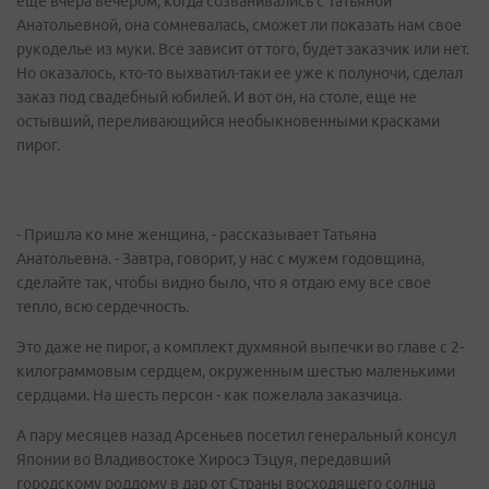
еще вчера вечером, когда созванивались с Татьяной
Анатольевной, она сомневалась, сможет ли показать нам свое
рукоделье из муки. Все зависит от того, будет заказчик или нет.
Но оказалось, кто-то выхватил-таки ее уже к полуночи, сделал
заказ под свадебный юбилей. И вот он, на столе, еще не
остывший, переливающийся необыкновенными красками
пирог.
- Пришла ко мне женщина, - рассказывает Татьяна
Анатольевна. - Завтра, говорит, у нас с мужем годовщина,
сделайте так, чтобы видно было, что я отдаю ему все свое
тепло, всю сердечность.
Это даже не пирог, а комплект духмяной выпечки во главе с 2-
килограммовым сердцем, окруженным шестью маленькими
сердцами. На шесть персон - как пожелала заказчица.
А пару месяцев назад Арсеньев посетил генеральный консул
Японии во Владивостоке Хиросэ Тэцуя, передавший
городскому роддому в дар от Cтраны восходящего солнца