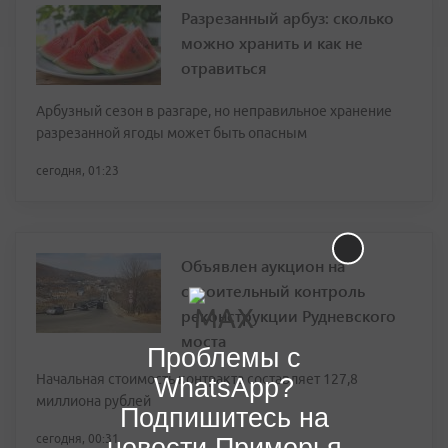
Разрезанный арбуз: сколько
можно хранить и как не
отравиться
Арбузный сезон в разгаре, но неправильное хранение
разрезанной ягоды может быть опасным
сегодня, 01:23
Объявлен аукцион на
строительный контроль
реконструкции Рудневского
моста
Проблемы с
Начальная стоимость контракта составляет 127,8
WhatsApp?
миллиона рублей
Подпишитесь на
сегодня, 00:31
новости Приморья