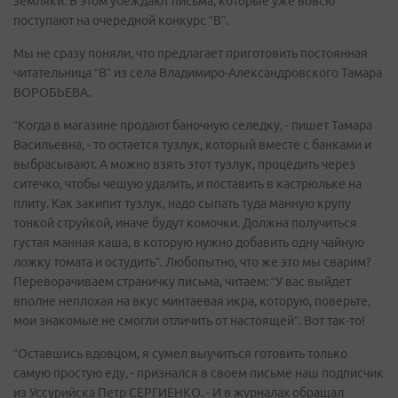
земляки. В этом убеждают письма, которые уже вовсю
поступают на очередной конкурс “В”.
Мы не сразу поняли, что предлагает приготовить постоянная
читательница “В” из села Владимиро-Александровского Тамара
ВОРОБЬЕВА.
“Когда в магазине продают баночную селедку, - пишет Тамара
Васильевна, - то остается тузлук, который вместе с банками и
выбрасывают. А можно взять этот тузлук, процедить через
ситечко, чтобы чешую удалить, и поставить в кастрюльке на
плиту. Как закипит тузлук, надо сыпать туда манную крупу
тонкой струйкой, иначе будут комочки. Должна получиться
густая манная каша, в которую нужно добавить одну чайную
ложку томата и остудить”. Любопытно, что же это мы сварим?
Переворачиваем страничку письма, читаем: “У вас выйдет
вполне неплохая на вкус минтаевая икра, которую, поверьте,
мои знакомые не смогли отличить от настоящей”. Вот так-то!
“Оставшись вдовцом, я сумел выучиться готовить только
самую простую еду, - признался в своем письме наш подписчик
из Уссурийска Петр СЕРГИЕНКО. - И в журналах обращал