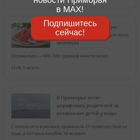
в MAX!
Подпишитесь
Врач назвала безопасную
сейчас!
порцию арбуза для взрослого
человека
Оптимально — 400–500 граммов мякоти за раз
23:06, 9 августа
В Приморье хотят
штрафовать родителей за
оставление детей у воды
С начала лета в регионе произошло 25 происшествий на
воде, в которых погибли 18 человек