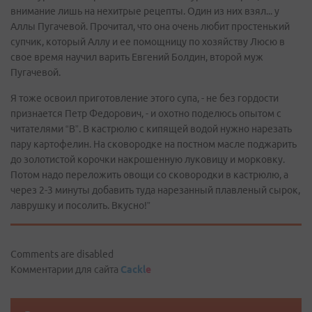
внимание лишь на нехитрые рецепты. Один из них взял... у
Аллы Пугачевой. Прочитал, что она очень любит простенький
супчик, который Аллу и ее помощницу по хозяйству Люсю в
свое время научил варить Евгений Болдин, второй муж
Пугачевой.
Я тоже освоил приготовление этого супа, - не без гордости
признается Петр Федорович, - и охотно поделюсь опытом с
читателями “В”. В кастрюлю с кипящей водой нужно нарезать
пару картофелин. На сковородке на постном масле поджарить
до золотистой корочки накрошенную луковицу и морковку.
Потом надо переложить овощи со сковородки в кастрюлю, а
через 2-3 минуты добавить туда нарезанный плавленый сырок,
лаврушку и посолить. Вкусно!”
Comments are disabled
Комментарии для сайта
Cackl
e