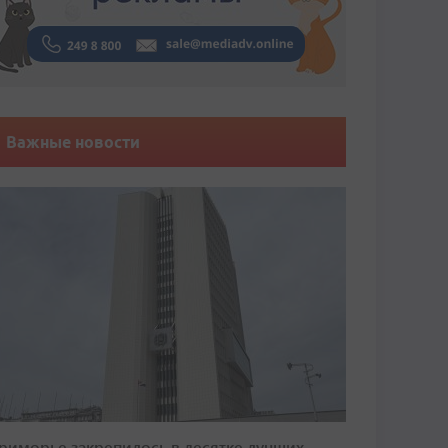
Важные новости
риморье закрепилось в десятке лучших