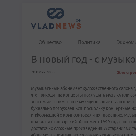
Общество
Политика
Эконом
В новый год - с музыко
20 июнь 2006
Электрон
Музыкальный абонемент художественного салона “Д
что приходят на концерты послушать музыку или сол
знакомые - совместное музицирование стало прия
буквально погружаешься, поскольку концертные но
информацией о композиторах и их творениях. Музык
появился (а январский абонемент 1999 года - шесто
достаточно сложные произведения. А стараниями т
абонемента приглашаются самые яркие исполнители