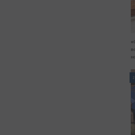
«
в
н
2