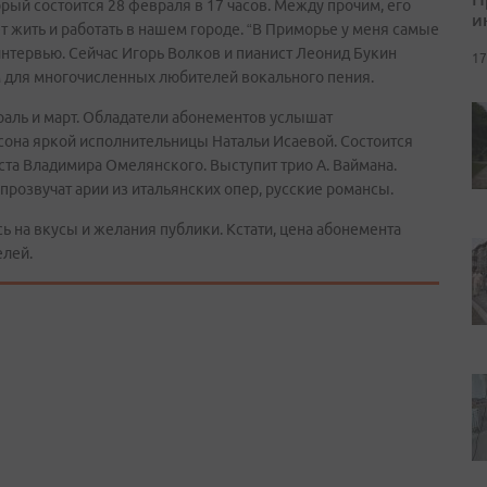
орый состоится 28 февраля в 17 часов. Между прочим, его
и
т жить и работать в нашем городе. “В Приморье у меня самые
интервью. Сейчас Игорь Волков и пианист Леонид Букин
17
м для многочисленных любителей вокального пения.
раль и март. Обладатели абонементов услышат
она яркой исполнительницы Натальи Исаевой. Состоится
та Владимира Омелянского. Выступит трио А. Ваймана.
прозвучат арии из итальянских опер, русские романсы.
ь на вкусы и желания публики. Кстати, цена абонемента
елей.