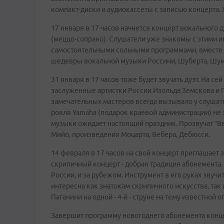
компакт-диски и аудиокассеты с записью концерта. Х
17 января в 17 часов начнется концерт вокального
(меццо-сопрано). Слушатели уже знакомы с этими им
самостоятельными сольными программами, вместе о
шедевры вокальной музыки Россини, Шуберта, Шума
31 января в 17 часов тоже будет звучать дуэт. На 
заслуженные артистки России Изольда Земскова и Г
замечательных мастеров всегда вызывало у слушател
рояля Yamaha (подарок краевой администрации) не 
музыки ожидает настоящий праздник. Прозвучат “Ве
Мийо, произведения Моцарта, Вебера, Дебюсси.
14 февраля в 17 часов на свой концерт приглашает
скрипичный концерт - добрая традиция абонемента. 
России, и за рубежом. Инструмент в его руках звуч
интересна как знатокам скрипичного искусства, та
Паганини на одной - 4-й - струне на тему известной 
Завершит программу новогоднего абонемента конце