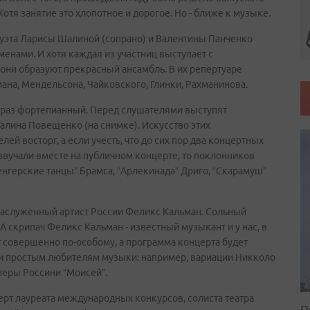
отя занятие это хлопотное и дорогое. Но - ближе к музыке.
 дуэта Ларисы Шалиной (сопрано) и Валентины Панченко
енами. И хотя каждая из участниц выступает с
ни образуют прекрасный ансамбль. В их репертуаре
на, Мендельсона, Чайковского, Глинки, Рахманинова.
сей раз фортепианный. Перед слушателями выступят
алина Повещенко (на снимке). Искусство этих
ей восторг, а если учесть, что до сих пор два концертных
звучали вместе на публичном концерте, то поклонников
нгерские танцы” Брамса, “Арлекинада” Дриго, “Скарамуш”
 заслуженный артист России Феликс Кальман. Сольный
А скрипач Феликс Кальман - известный музыкант и у нас, в
ит совершенно по-особому, а программа концерта будет
к и простым любителям музыки: например, вариации Никколо
оперы Россини “Моисей”.
рт лауреата международных конкурсов, солиста театра
П