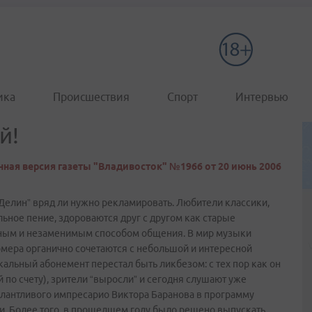
ика
Происшествия
Спорт
Интервью
й!
ная версия газеты "Владивосток" №1966 от 20 июнь 2006
елин” вряд ли нужно рекламировать. Любители классики,
ьное пение, здороваются друг с другом как старые
тным и незаменимым способом общения. В мир музыки
мера органично сочетаются с небольшой и интересной
альный абонемент перестал быть ликбезом: с тех пор как он
й по счету), зрители “выросли” и сегодня слушают уже
алантливого импресарио Виктора Баранова в программу
. Более того, в прошедшем году было решено выпускать