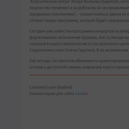
“Классическая опера” Игоря Волкова (баритон), кот
творчество почитают и за рубежом, но он продолжае
преданные поклонники”, - сказал певец в одном из 
готовят новую программу, которая будет сюрпризо
Сегодня уже известна программа концертов на фев
фортепианное исполнение Шумана, Листа, Мендельс
сольный концерт виолончелиста заслуженного артис
Слушателям споет Елена Гарулина. В ее исполнении 
Как всегда, составители абонемента ориентировалис
осталась доступной самому широкому кругу слушат
Comments are disabled
Комментарии для сайта
Cackl
e