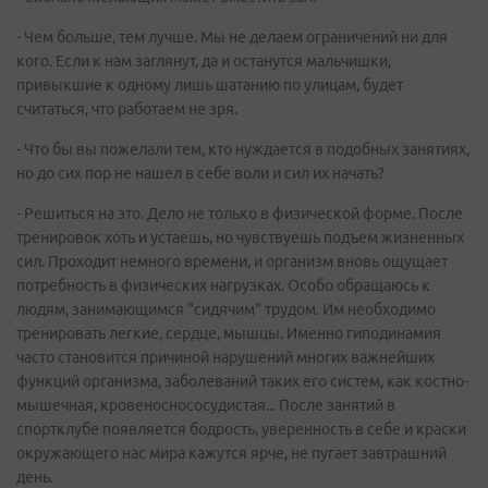
- Чем больше, тем лучше. Мы не делаем ограничений ни для
кого. Если к нам заглянут, да и останутся мальчишки,
привыкшие к одному лишь шатанию по улицам, будет
считаться, что работаем не зря.
- Что бы вы пожелали тем, кто нуждается в подобных занятиях,
но до сих пор не нашел в себе воли и сил их начать?
- Решиться на это. Дело не только в физической форме. После
тренировок хоть и устаешь, но чувствуешь подъем жизненных
сил. Проходит немного времени, и организм вновь ощущает
потребность в физических нагрузках. Особо обращаюсь к
людям, занимающимся "сидячим" трудом. Им необходимо
тренировать легкие, сердце, мышцы. Именно гиподинамия
часто становится причиной нарушений многих важнейших
функций организма, заболеваний таких его систем, как костно-
мышечная, кровеноснососудистая... После занятий в
спортклубе появляется бодрость, уверенность в себе и краски
окружающего нас мира кажутся ярче, не пугает завтрашний
день.