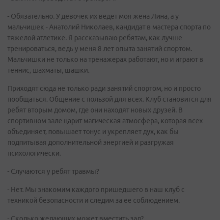
- Обязательно. У девочек их ведет моя жена Лина, а у
мальчишек - Анатолий Николаев, кандидат в мастера спорта по
тяжелой атлетике. Я рассказываю ребятам, как лучше
тренироваться, ведь у меня 8 лет опыта занятий спортом.
Мальчишки не только на тренажерах работают, но и играют в
теннис, шахматы, шашки.
Приходят сюда не только ради занятий спортом, но и просто
пообщаться. Общение с пользой для всех. Клуб становится для
ребят вторым домом, где они находят новых друзей. В
спортивном зале царит магическая атмосфера, которая всех
объединяет, повышает тонус и укрепляет дух, как бы
подпитывая дополнительной энергией и разгружая
психологически.
- Случаются у ребят травмы?
- Нет. Мы знакомим каждого пришедшего в наш клуб с
техникой безопасности и следим за ее соблюдением.
- Сколько желающих может вместить зал?