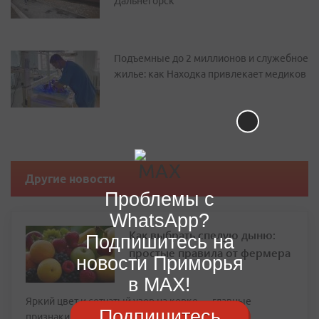
Дальнегорск
Подъемные до 2 миллионов и служебное
жилье: как Находка привлекает медиков
Другие новости
Проблемы с
WhatsApp?
Как выбрать спелую дыню:
Подпишитесь на
простые правила от фермера
новости Приморья
в MAX!
Яркий цвет и сетчатый узор на корке — главные
Подпишитесь
признаки зрелости