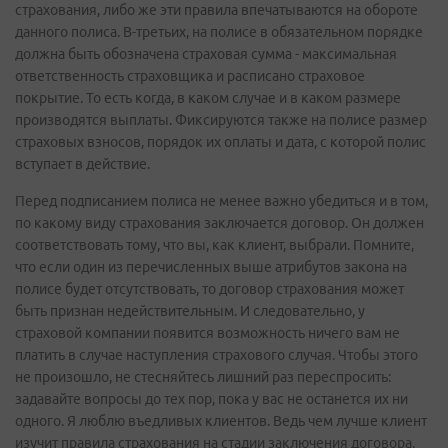
страхования, либо же эти правила впечатываются на обороте
данного полиса. В-третьих, на полисе в обязательном порядке
должна быть обозначена страховая сумма - максимальная
ответственность страховщика и расписано страховое
покрытие. То есть когда, в каком случае и в каком размере
производятся выплаты. Фиксируются также на полисе размер
страховых взносов, порядок их оплаты и дата, с которой полис
вступает в действие.
Перед подписанием полиса не менее важно убедиться и в том,
по какому виду страхования заключается договор. Он должен
соответствовать тому, что вы, как клиент, выбрали. Помните,
что если один из перечисленных выше атрибутов закона на
полисе будет отсутствовать, то договор страхования может
быть признан недействительным. И следовательно, у
страховой компании появится возможность ничего вам не
платить в случае наступления страхового случая. Чтобы этого
не произошло, не стесняйтесь лишний раз переспросить:
задавайте вопросы до тех пор, пока у вас не останется их ни
одного. Я люблю въедливых клиентов. Ведь чем лучше клиент
изучит правила страхования на стадии заключения договора,