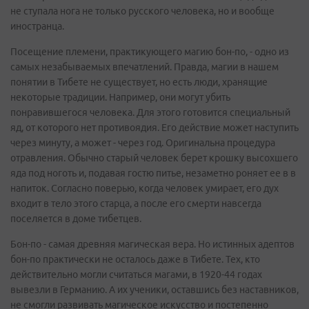
не ступала нога не только русского человека, но и вообще
иностранца.
Посещение племени, практикующего магию бон-по, - одно из
самых незабываемых впечатлений. Правда, магии в нашем
понятии в Тибете не существует, но есть люди, хранящие
некоторые традиции. Например, они могут убить
понравившегося человека. Для этого готовится специальный
яд, от которого нет противоядия. Его действие может наступить
через минуту, а может - через год. Оригинальна процедура
отравления. Обычно старый человек берет крошку высохшего
яда под ноготь и, подавая гостю питье, незаметно роняет ее в в
напиток. Согласно поверью, когда человек умирает, его дух
входит в тело этого старца, а после его смерти навсегда
поселяется в доме тибетцев.
Бон-по - самая древняя магическая вера. Но истинных адептов
бон-по практически не осталось даже в Тибете. Тех, кто
действительно могли считаться магами, в 1920-44 годах
вывезли в Германию. А их ученики, оставшись без наставников,
не смогли развивать магическое искусство и постепенно