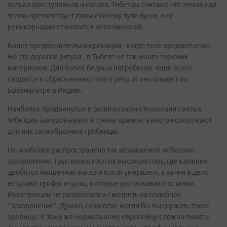
только преступников и изгоев. Тибетцы считают, что земля над
телом препятствует дальнейшему пути души, и ее
реинкарнация становится невозможной.
Более предпочтительна кремация - когда тело предают огню.
Но это дорогой ритуал - в Тибете не так много горючих
материалов. Для более бедных погребение чаще всего
сводится к сбрасыванию тела в реку. И оно плывет по
Брахмапутре в Индию.
Наиболее продвинутых в религиозном отношении святых
тибетцев замуровывают в стены храмов, а внутри сооружают
для них своеобразные гробницы.
Но наиболее распространено так называемое небесное
захоронение. Труп выносится на высокую гору, где камнями
дробятся мышечная масса и кости умершего, а затем в дело
вступают грифы и орлы, которые растаскивают останки.
Иностранцам не разрешается смотреть на подобное
"захоронение". Думаю, немногие могли бы выдержать такое
зрелище. К тому же нормальному европейцу сложно понять