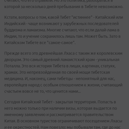
считают, что его отравили. Но это политика, разобраться в
которой за несколько дней пребывания в Тибете невозможно.
Кстати, вопросы о том, какой Тибет "истиннее" - Китайский или
Индийский - чаще возникают у зарубежных последователей
буддизма и ламаизма. Многие считают, что если далай-лама в
Индии, то и учение сохранилось лишь там. Может быть. Зато в
Китайском Тибете все "самое-самое".
Прежде всего это древнейшая Лхаса с таким же королевским
дворцом. Это самый древний ламаистский храм - уникальная
Поталла. Это вся история Тибета в лицах, картинах, статуях,
храмах. Это непревзойденная по своей мощи тибетская
медицина. И, наконец, сами тибетцы - непонятный для нас,
европейцев народ с особым отношением к жизни, считающий
счастьем вовсе не то, что ценится нами...
Сегодня Китайский Тибет - закрытая территория. Попасть в
него можно только при наличии визы, которая выдается по
именному заявлению и рассматривается правительством
Китая. В основном туристов ограничивают посещением Лхасы
и ее окрестностей. Нам повезло: мы побывали там, где до нас