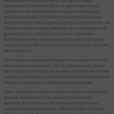
однажды воплотился в обезьяну. Он сидел в пещере,
раздумывая о своем житье-бытье, и вдруг понял, что для
полного счастья ему не хватает женщины. Но женщин в то
время еще не было, зато поблизости оказался горный дух
женского пола. С ним и соединился Дерес, в результате чего на
планете появились первые обезьяны. Они стали плодиться и
размножаться. Впоследствии у тех, в ком сохранились
божественные гены, стали укорачиваться хвосты. Когда они
совсем пропали, обезьяны превратились в людей и стали жить
по-человечески.
Эту историю в картинах любой турист может увидеть на стенах
многих ламаистских храмов. Тибетцы убеждены, что Дарвин
просто украл свою теорию эволюции из их религии. Во всяком
случае за 2 тысячи лет до его рождения гипотеза превращения
обезьяны в человека уже была проиллюстрирована.
Тибет - удивительная страна, полная загадок и необъяснимых
явлений. Например, его горы находятся в постянном
движении. И за несколько лет некоторые пейзажи могут
измениться до неузнаваемости. Тибетцы считают, что в свое