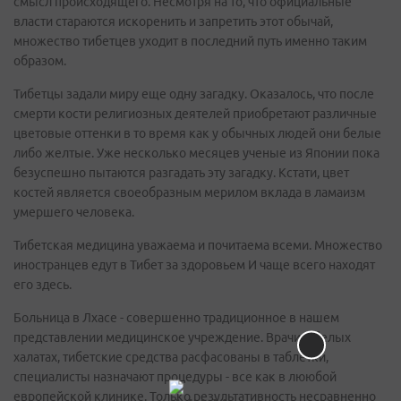
смысл происходящего. Несмотря на то, что официальные
власти стараются искоренить и запретить этот обычай,
множество тибетцев уходит в последний путь именно таким
образом.
Тибетцы задали миру еще одну загадку. Оказалось, что после
смерти кости религиозных деятелей приобретают различные
цветовые оттенки в то время как у обычных людей они белые
либо желтые. Уже несколько месяцев ученые из Японии пока
безуспешно пытаются разгадать эту загадку. Кстати, цвет
костей является своеобразным мерилом вклада в ламаизм
умершего человека.
Тибетская медицина уважаема и почитаема всеми. Множество
иностранцев едут в Тибет за здоровьем И чаще всего находят
его здесь.
Больница в Лхасе - совершенно традиционное в нашем
представлении медицинское учреждение. Врачи в белых
халатах, тибетские средства расфасованы в таблетки,
специалисты назначают процедуры - все как в лююбой
европейской клинике. Только результативность несравненно