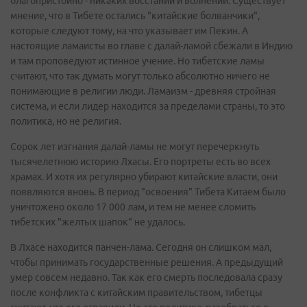
благопристойно - никаких восстаний и волнений. Существует
мнение, что в Тибете остались "китайские болванчики",
которые следуют тому, на что указывает им Пекин. А
настоящие ламаисты во главе с далай-ламой сбежали в Индию
и там проповедуют истинное учение. Но тибетские ламы
считают, что так думать могут только абсолютно ничего не
понимающие в религии люди. Ламаизм - древняя стройная
система, и если лидер находится за пределами страны, то это
политика, но не религия.
Сорок лет изгнания далай-ламы не могут перечеркнуть
тысячелетнюю историю Лхасы. Его портреты есть во всех
храмах. И хотя их регулярно убирают китайские власти, они
появляются вновь. В период "освоения" Тибета Китаем было
уничтожено около 17 000 лам, и тем не менее сломить
тибетских "желтых шапок" не удалось.
В Лхасе находится панчен-лама. Сегодня он слишком мал,
чтобы принимать государственные решения. А предыдущий
умер совсем недавно. Так как его смерть последовала сразу
после конфликта с китайским правительством, тибетцы