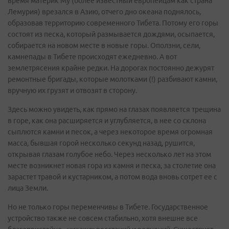
время материк Му (более известный европейцам как страна
Лемурия) врезался в Азию, отчего дно океана поднялось,
образовав территорию современного Тибета. Потому его горы
состоят из песка, который размывается дождями, осыпается,
собирается на новом месте в новые горы. Оползни, сели,
камнепады в Тибете происходят ежедневно. А вот
землетрясения крайне редки. На дорогах постоянно дежурят
ремонтные бригады, которые молотками (!) разбивают камни,
вручную их грузят и отвозят в сторону.
Здесь можно увидеть, как прямо на глазах появляется трещина
в горе, как она расширяется и углубляется, в нее со склона
сыплются камни и песок, а через некоторое время огромная
масса, бывшая горой несколько секунд назад, рушится,
открывая глазам голубое небо. Через несколько лет на этом
месте возникнет новая гора из камня и песка, за столетие она
зарастет травой и кустарником, а потом вода вновь сотрет ее с
лица Земли.
Но не только горы переменчивы в Тибете. Государственное
устройство также не совсем стабильно, хотя внешне все