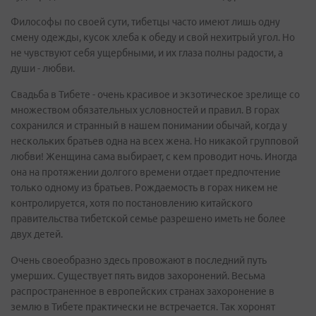
Философы по своей сути, тибетцы часто имеют лишь одну
смену одежды, кусок хлеба к обеду и свой нехитрый угол. Но
не чувствуют себя ущербными, и их глаза полны радости, а
души - любви.
Свадьба в Тибете - очень красивое и экзотическое зрелище со
множеством обязательных условностей и правил. В горах
сохранился и странный в нашем понимании обычай, когда у
нескольких братьев одна на всех жена. Но никакой групповой
любви! Женщина сама выбирает, с кем проводит ночь. Иногда
она на протяжении долгого времени отдает предпочтение
только одному из братьев. Рождаемость в горах никем не
контролируется, хотя по постановлению китайского
правительства тибетской семье разрешено иметь не более
двух детей.
Очень своеобразно здесь провожают в последний путь
умерших. Существует пять видов захоронений. Весьма
распространенное в европейских странах захоронение в
землю в Тибете практически не встречается. Так хоронят