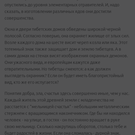
опустились до уровня элементарных отравителей. И, надо
сказать, в изготовлении различных ядов они достигли
совершенства.
Окна и двери тибетских домов обведены широкой черной
полосой. Согласно поверью, она охраняет жилище от злых сил.
Возле каждого дома на шесте висит череп козла или яка. Этот
тотемный знак также защищает дом и землю тибетцев. А в
самих домах на стенах висят изображения охранных демонов.
Они ужасного вида, и европейцам кажутся даже
отвратительными. Но тибетцы смеются: а как должен
выглядеть охранник? Если он будет иметь благопристойный
вид, кто же его испугается?
Понятия добра, зла, счастья здесь совершенно иные, чем у нас.
Каждый житель этой древней земли с младенчества не
расстается с "мельницей счастья" - небольшим металлическим
стержнем с вращающимся наконечником. Где бы ни находился
человек - на улице, в гостях - он постоянно вращает в руке
свою мельницу. Сколько накрутишь оборотов, столько тебе и
будет радостей в жизни. Если она сломалась - дурной знак.