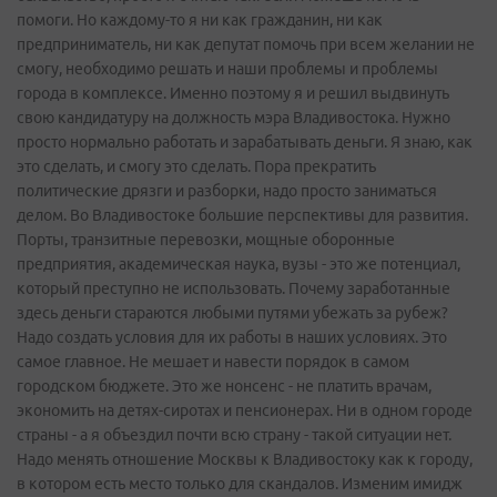
помоги. Но каждому-то я ни как гражданин, ни как
предприниматель, ни как депутат помочь при всем желании не
смогу, необходимо решать и наши проблемы и проблемы
города в комплексе. Именно поэтому я и решил выдвинуть
свою кандидатуру на должность мэра Владивостока. Нужно
просто нормально работать и зарабатывать деньги. Я знаю, как
это сделать, и смогу это сделать. Пора прекратить
политические дрязги и разборки, надо просто заниматься
делом. Во Владивостоке большие перспективы для развития.
Порты, транзитные перевозки, мощные оборонные
предприятия, академическая наука, вузы - это же потенциал,
который преступно не использовать. Почему заработанные
здесь деньги стараются любыми путями убежать за рубеж?
Надо создать условия для их работы в наших условиях. Это
самое главное. Не мешает и навести порядок в самом
городском бюджете. Это же нонсенс - не платить врачам,
экономить на детях-сиротах и пенсионерах. Ни в одном городе
страны - а я объездил почти всю страну - такой ситуации нет.
Надо менять отношение Москвы к Владивостоку как к городу,
в котором есть место только для скандалов. Изменим имидж