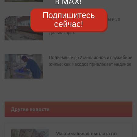
в MAX!
квартир: как преображается
Дальнегорск
Подпишитесь
сейчас!
Подъемные до 2 миллионов и служебное
жилье: как Находка привлекает медиков
Другие новости
Максимальная выплата по
больничному превысила 6,8
тысячи рублей
Минимальная выплата за день — от 874 до 968 рублей