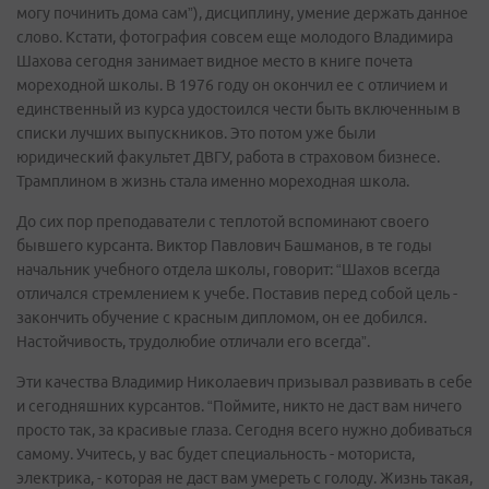
могу починить дома сам”), дисциплину, умение держать данное
слово. Кстати, фотография совсем еще молодого Владимира
Шахова сегодня занимает видное место в книге почета
мореходной школы. В 1976 году он окончил ее с отличием и
единственный из курса удостоился чести быть включенным в
списки лучших выпускников. Это потом уже были
юридический факультет ДВГУ, работа в страховом бизнесе.
Трамплином в жизнь стала именно мореходная школа.
До сих пор преподаватели с теплотой вспоминают своего
бывшего курсанта. Виктор Павлович Башманов, в те годы
начальник учебного отдела школы, говорит: “Шахов всегда
отличался стремлением к учебе. Поставив перед собой цель -
закончить обучение с красным дипломом, он ее добился.
Настойчивость, трудолюбие отличали его всегда”.
Эти качества Владимир Николаевич призывал развивать в себе
и сегодняшних курсантов. “Поймите, никто не даст вам ничего
просто так, за красивые глаза. Сегодня всего нужно добиваться
самому. Учитесь, у вас будет специальность - моториста,
электрика, - которая не даст вам умереть с голоду. Жизнь такая,