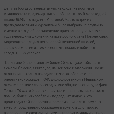
Депутат Государственной думы, кандидат на пост мэра
Владивостока Владимир Шахов побывал в 185-й мореходной
школе ВМФ, что на улице Снеговой. Место встречи с
преподавателями и курсантами было выбрано не случайно.
Именно в это учебное заведение приехал поступать в 1975
году вчерашний школьник из приморского села Новонежино.
Мореходка стала для него первой жизненной школой,
заложила многие из тех качеств, что помогли добиться
сегодняшних успехов.
“Когда мне было немногим более 20 лет, я уже побывал в
Сомали, Йемене, Сингапуре, на Цейлоне и Маврикии. После
окончания школы я находился в частях обеспечения
оперативной эскадры ТОФ, дислоцированной в Индийском
океане. Честное слово, сегодня мне обидно за страну, за флот.
Тогда, в 70-х, это была эскадра, насчитывавшая, насколько я
помню, более 50 кораблей и подводных лодок. А что
происходит сейчас? Военная реформа привела к тому, что
вместо продуманного сокращения армию и флот просто
разворовали и сделали нищими”, - говорит Владимир Шахов.