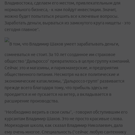
Владивостока, сделаем его местом, привлекательным для
нормального бизнеса, - к нам пойдут инвестиции. Значит,
можно будет попытаться решить все ключевые вопросы.
Заработать деньги, вырваться из замкнутого круга нищеты - это
сегодня главное”.
В том, что Владимир Шахов умеет зарабатывать деньги,
сомневаться не стоит. За 10 лет созданное им страховое
общество “Дальроссо” превратилось в целую группу компаний.
Сейчас это и магазины, и парикмахерские, и предприятия
общественного питания. Несмотря на все политические и
экономические катаклизмы, “Дальроссо-групп” развивается
прежде всего благодаря тому, что прибыль здесь не
проедается и не пускается на ветер, а вкладывается в
расширение производства.
“Необходимо верить в свои силы”, - говорил обступившим его
курсантам Владимир Шахов. Это не просто красивые слова.
Мореходная школа, как сказал Владимир Николаевич, дала
ему очень многое. Специальность (“сейчас любую сантехнику