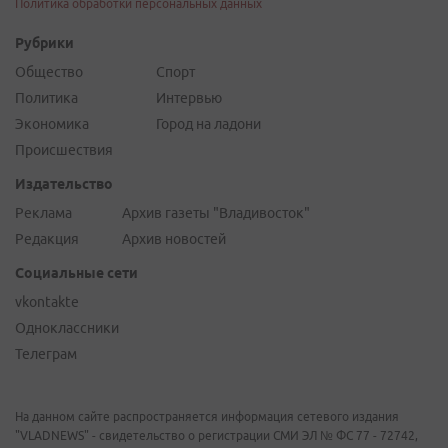
Политика
Интервью
Экономика
Город на ладони
Происшествия
Издательство
Реклама
Архив газеты "Владивосток"
Редакция
Архив новостей
Социальные сети
vkontakte
Одноклассники
Телеграм
На данном сайте распространяется информация сетевого издания
"VLADNEWS" - свидетельство о регистрации СМИ ЭЛ № ФС 77 - 72742,
выдано Федеральной службой по надзору в сфере связи,
информационных технологий и массовых коммуникаций
(Роскомнадзор) 17 мая 2018 г. Учредитель ООО "Дальневосточный
Медиа Центр". 690091, Приморский край, г. Владивосток, ул. Уборевича,
д.20А, офис 13. Главный редактор Юркевич Дмитрий Юрьевич. Адрес