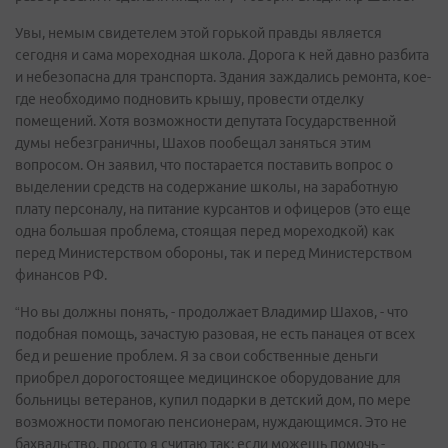
Увы, немым свидетелем этой горькой правды является
сегодня и сама мореходная школа. Дорога к ней давно разбита
и небезопасна для транспорта. Здания заждались ремонта, кое-
где необходимо подновить крышу, провести отделку
помещений. Хотя возможности депутата Государственной
думы небезграничны, Шахов пообещал заняться этим
вопросом. Он заявил, что постарается поставить вопрос о
выделении средств на содержание школы, на заработную
плату персоналу, на питание курсантов и офицеров (это еще
одна большая проблема, стоящая перед мореходкой) как
перед Министерством обороны, так и перед Министерством
финансов РФ.
“Но вы должны понять, - продолжает Владимир Шахов, - что
подобная помощь, зачастую разовая, не есть панацея от всех
бед и решение проблем. Я за свои собственные деньги
приобрел дорогостоящее медицинское оборудование для
больницы ветеранов, купил подарки в детский дом, по мере
возможности помогаю пенсионерам, нуждающимся. Это не
бахвальство, просто я считаю так: если можешь помочь -