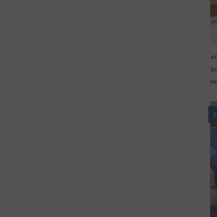
«
в
н
2