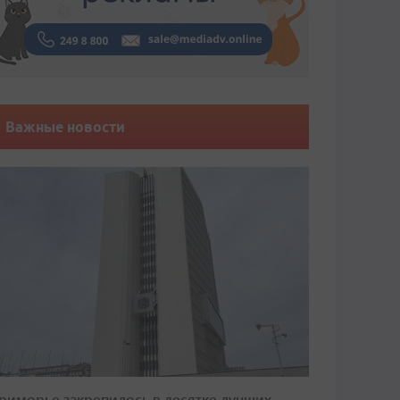
Важные новости
риморье закрепилось в десятке лучших