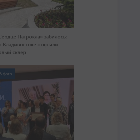
Сердце Патрокла» забилось:
о Владивостоке открыли
овый сквер
3 фото