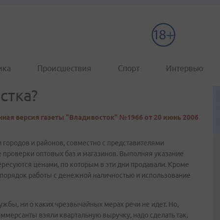
ика
Происшествия
Спорт
Интервью
стка?
ная версия газеты "Владивосток" №1966 от 20 июнь 2006
 городов и районов, совместно с представителями
 проверки оптовых баз и магазинов. Выполняя указание
ересуются ценами, по которым в эти дни продавали. Кроме
ь порядок работы с денежной наличностью и использование
жбы, ни о каких чрезвычайных мерах речи не идет. Но,
ммерсанты взяли квартальную выручку, надо сделать так,