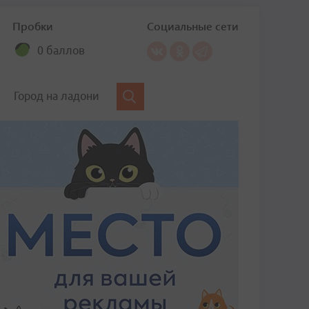
Пробки
Социальные сети
0 баллов
Город на ладони