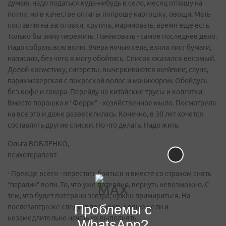
думаю, надо податься куда-нибудь в село, месяц отпашу на
полях, но в качестве оплаты попрошу картошку, овощи. Мать
поставлю на заготовки, крутить, мариновать, время еще есть.
Только бы зиму пережить. Паниковать - самое последнее дело.
Надо собрать всю волю. Вчера ночью села, взяла лист бумаги,
написала, без чего я могу обойтись. Список оказался весомый.
Долой косметику, сигареты, вычеркиваются шейпинг, сауна,
парикмахерская с покраской волос и маникюром. Обойдусь
без кофе и сахара. Перейду на китайские трусы и колготки.
Вместо порошка и “Ферри” - хозяйственное мыло. Посмотрела
на все это и даже развеселилась. Конечно, в 30 лет хочется
составлять другие списки. Но что делать. Надо жить.
Ольга ВОБЛЕНКО,
психотерапевт
- Прежде всего - перестать бояться и вместе со страхом снять
“паралич” воли. То, что уже потеряно, вернуть невозможно. С
тем, что будет потеряно завтра, нужно примириться. На
Проблемы с
послезавтра же следует поставить новые цели и
незамедлительно начать их выполнять.
WhatsApp?