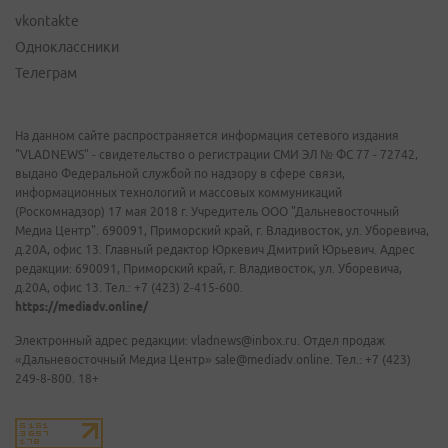
vkontakte
Одноклассники
Телеграм
На данном сайте распространяется информация сетевого издания
"VLADNEWS" - свидетельство о регистрации СМИ ЭЛ № ФС 77 - 72742,
выдано Федеральной службой по надзору в сфере связи,
информационных технологий и массовых коммуникаций
(Роскомнадзор) 17 мая 2018 г. Учредитель ООО "Дальневосточный
Медиа Центр". 690091, Приморский край, г. Владивосток, ул. Уборевича,
д.20А, офис 13. Главный редактор Юркевич Дмитрий Юрьевич. Адрес
редакции: 690091, Приморский край, г. Владивосток, ул. Уборевича,
д.20А, офис 13. Тел.: +7 (423) 2-415-600.
https://mediadv.online/
Электронный адрес редакции: vladnews@inbox.ru. Отдел продаж
«Дальневосточный Медиа Центр» sale@mediadv.online. Тел.: +7 (423)
249-8-800. 18+