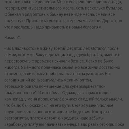
то кардинальные решения. Моя жена решение приняла: надо,
говорит, купить растительного масла. Хоть несколько бутылок.
Объехал я ряд оптовых баз - ну нет нигде масла, смели все
подчистую. Пришлось купить в соседнем магазине. Дорого, но
что поделаешь. Надо привыкать к новым условиям.
Камил С.
- Во Владивостоке я живу третий десяток лет. Остался после
армии, потом из Баку перетащил сюда двух братьев, вместе в
перестроечные времена начинали бизнес. Легко не было
никогда. У каждого появилась семья, но все жили достаточно
скромно, если и была прибыль, шла она на развитие. На
сегодняшний день занимались мелким оптом,
отремонтировали помещение для супермаркета “по-
владивостокски”. И вот обвал. Однажды в горах я видел
камнепад, у меня кровь стыла в жилах от одной только мысли,
что было бы, окажись я на его пути. Сейчас у меня полное
ощущение, что я ровно в эпицентре бедствия. Контракты
расторгнуты, платежи стоят, о кредитах надо забыть.
Заработную плату выплачивать нечем. Надо рвать отсюда. Пока