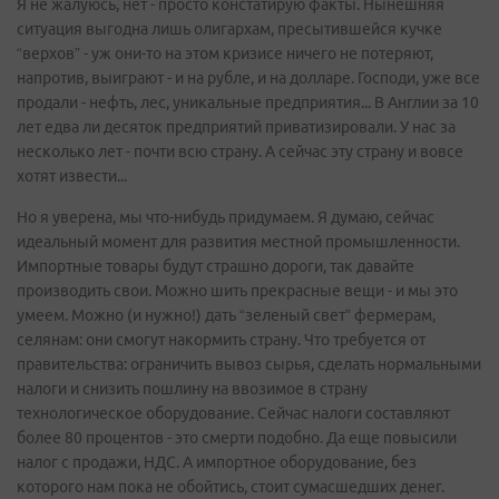
Я не жалуюсь, нет - просто констатирую факты. Нынешняя
ситуация выгодна лишь олигархам, пресытившейся кучке
“верхов” - уж они-то на этом кризисе ничего не потеряют,
напротив, выиграют - и на рубле, и на долларе. Господи, уже все
продали - нефть, лес, уникальные предприятия... В Англии за 10
лет едва ли десяток предприятий приватизировали. У нас за
несколько лет - почти всю страну. А сейчас эту страну и вовсе
хотят извести...
Но я уверена, мы что-нибудь придумаем. Я думаю, сейчас
идеальный момент для развития местной промышленности.
Импортные товары будут страшно дороги, так давайте
производить свои. Можно шить прекрасные вещи - и мы это
умеем. Можно (и нужно!) дать “зеленый свет” фермерам,
селянам: они смогут накормить страну. Что требуется от
правительства: ограничить вывоз сырья, сделать нормальными
налоги и снизить пошлину на ввозимое в страну
технологическое оборудование. Сейчас налоги составляют
более 80 процентов - это смерти подобно. Да еще повысили
налог с продажи, НДС. А импортное оборудование, без
которого нам пока не обойтись, стоит сумасшедших денег.