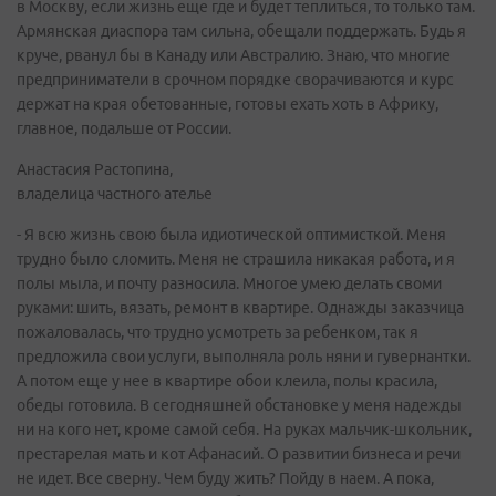
в Москву, если жизнь еще где и будет теплиться, то только там.
Армянская диаспора там сильна, обещали поддержать. Будь я
круче, рванул бы в Канаду или Австралию. Знаю, что многие
предприниматели в срочном порядке сворачиваются и курс
держат на края обетованные, готовы ехать хоть в Африку,
главное, подальше от России.
Анастасия Растопина,
владелица частного ателье
- Я всю жизнь свою была идиотической оптимисткой. Меня
трудно было сломить. Меня не страшила никакая работа, и я
полы мыла, и почту разносила. Многое умею делать своми
руками: шить, вязать, ремонт в квартире. Однажды заказчица
пожаловалась, что трудно усмотреть за ребенком, так я
предложила свои услуги, выполняла роль няни и гувернантки.
А потом еще у нее в квартире обои клеила, полы красила,
обеды готовила. В сегодняшней обстановке у меня надежды
ни на кого нет, кроме самой себя. На руках мальчик-школьник,
престарелая мать и кот Афанасий. О развитии бизнеса и речи
не идет. Все сверну. Чем буду жить? Пойду в наем. А пока,