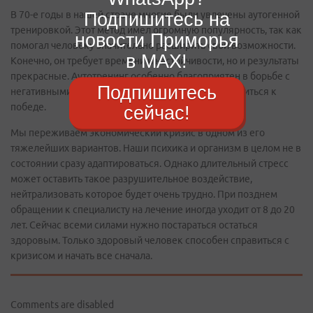
Подпишитесь на
В 70-е годы в нашей стране многие были увлечены аутогенной
тренировкой. Этот метод имел огромную популярность, так как
новости Приморья
помогал человеку значительно расширить свои возможности.
в MAX!
Конечно, он требует времени и настойчивости, но и результаты
прекрасные. Аутотренинг особенно благоприятен в борьбе с
Подпишитесь
негативными факторами, так как заставляет стремиться к
победе.
сейчас!
Мы переживаем экономический кризис в одном из его
тяжелейших вариантов. Наши психика и организм в целом не в
состоянии сразу адаптироваться. Однако длительный стресс
может оставить такое разрушительное воздействие,
нейтрализовать которое будет очень трудно. При позднем
обращении к специалисту на лечение иногда уходит от 8 до 20
лет. Сейчас всеми силами нужно постараться остаться
здоровым. Только здоровый человек способен справиться с
кризисом и начать все сначала.
Comments are disabled