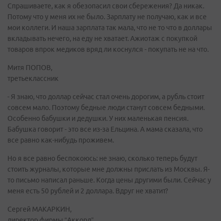
Спрашиваете, как я обезопасил свои сбережения? Да никак.
Потому что у меня их не было. Зарплату не получаю, как и все
мои коллеги. И наша зарплата так мала, что не то что в доллары
вкладывать нечего, на еду не хватает. Ажиотаж с покупкой
товаров впрок медиков вряд ли коснулся - покупать не на что.
Митя ПОПОВ,
третьеклассник
- Я знаю, что доллар сейчас стал очень дорогим, а рубль стоит
совсем мало. Поэтому бедные люди станут совсем бедными.
Особенно бабушки и дедушки. У них маленькая пенсия.
Бабушка говорит - это все из-за Ельцина. А мама сказала, что
все равно как-нибудь проживем.
Но я все равно беспокоюсь: не знаю, сколько теперь будут
стоить журналы, которые мне должны прислать из Москвы. Я-
то письмо написал раньше. Когда цены другими были. Сейчас у
меня есть 50 рублей и 2 доллара. Вдруг не хватит?
Сергей МАКАРКИН,
директор фирмы “Аккорд”