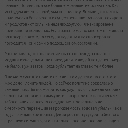
дальше. Но мысли, и все больше мрачные, не оставляют. Как
мы будем лечить людей, ума не приложу. Больница осталась
практически без средств к существованию. Запасов - лекарств
и продуктов - от силы на неделю-другую. Финансирование
прекращено полностью. Если раньше мы во многом выживали
благодаря связям, то сегодня надеяться на спонсоров не
приходится - они сами в подвешенном состоянии.
Рассчитывать, что положение спасет переход на платные
медицинские услуги - не приходится. У людей нет денег. Вчера
не было, а уж завтра, когда рубль тает на глазах, тем более!
Я не могу судить о политике - слишком далек от всего этого.
Мое дело - лечить людей. Но сейчас политика ворвалась в
каждый дом. Вы посмотрите, как ухудшился уровень здоровья
человека - понизился иммунитет, возросли онкологические
заболевания, сердечно-сосудистые. Последние 5 лет
смертность перевешивает рождаемость. Годовая убыль - как в
годы гражданской войны. Дикий рост цен усугубит и без того
страшную ситуацию, окончательно подорвет здоровье нации.