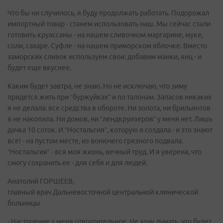
Что бы ни случилось, я буду продолжать работать. Подорожал
импортный товар - станем использовать наш. Мы сейчас стали
готовить круассаны - на нашем сливочном маргарине, муке,
соли, сахаре. Суфле - на нашем приморском яблочке. Вместо
заморских сливок используем свои: добавим манки, яиц - и
будет еще вкуснее.
Каким будет завтра, не знаю. Но не исключаю, что зиму
придется жить при “буржуйках” и по талонам. Запасов никаких
я не делала: все средства в обороте. Ни золота, ни брильянтов
я не накопила. Ни домов, ни “лендкруизеров” у меня нет. Лишь
дачка 10 соток. И “Ностальгия”, которую я создала - и это знают
все! - на пустом месте, из вонючего грязного подвала.
“Ностальгия” - вся моя жизнь, вечный труд. И я уверена, что
смогу сохранить ее - для себя и для людей.
Анатолий ГОРШЕЕВ,
главный врач Дальневосточной центральной клинической
больницы
- Настроение у меня отвратительное. Не хочу думать, что будет