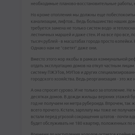
необходимые планово-восстановительные работы, н
Но кроме отопления мы должны еще побеспокоитьс
канализации, лифтов... Ведь большинство наших дом
требуется замена не только систем водо- и теплосна
лестничных маршей и даже стен. И на все про все,
тысяч рублей - в масштабах города просто копейки.
Однако нам не “светят” даже они.
Вместо этого мэр якобы в рамках коммунальной ре
отдать эксплуатацию домов на откуп частным лица
систему ПЖЭТов, МУПов и других специализирован
городского хозяйства. Ведь реорганизация - это же
А она спросит сурово. И не только за отопление. Н
десятках домов. В дожди жильцы верхних этажей бук
год не получаем ни метра рубероида. Впрочем, так ж
всего прочего. Кстати, зарплату мы тоже не получа
встали перед угрозой сокращения штатов - почти вдв
будет обслуживать не 180 квартир, положенных по но
Времени до наступления холодов остается крайне ма