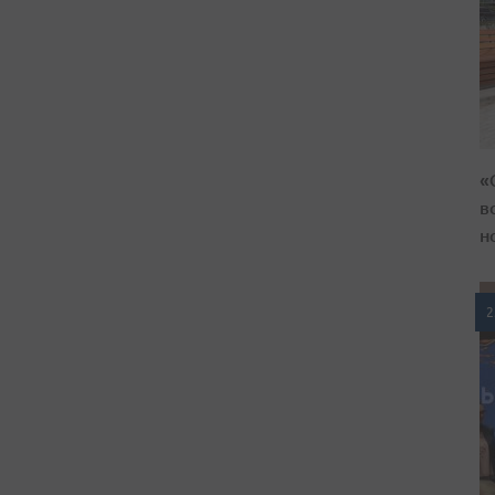
«
в
н
2