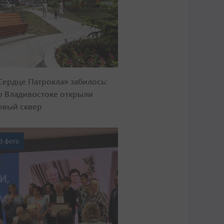
Сердце Патрокла» забилось:
о Владивостоке открыли
овый сквер
3 фото