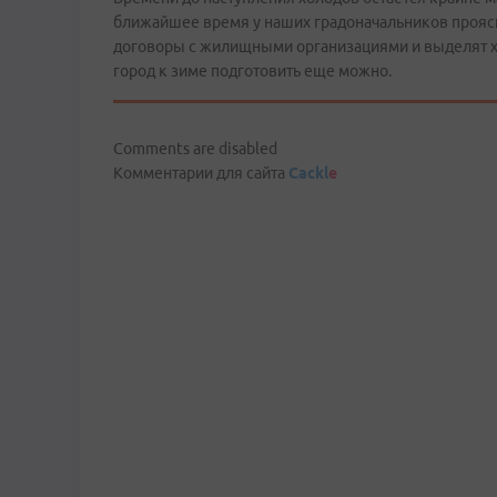
ближайшее время у наших градоначальников проясня
договоры с жилищными организациями и выделят хо
город к зиме подготовить еще можно.
Comments are disabled
Комментарии для сайта
Cackl
e