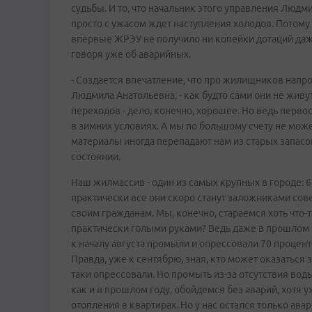
судьбы. И то, что начальник этого управления Людм
просто с ужасом ждет наступления холодов. Потому 
впервые ЖРЭУ не получило ни копейки дотаций даж
говоря уже об аварийных.
- Создается впечатление, что про жилищников напро
Людмила Анатольевна, - как будто сами они не живут
переходов - дело, конечно, хорошее. Но ведь первоо
в зимних условиях. А мы по большому счету не мож
материалы иногда перепадают нам из старых запасо
состоянии.
Наш жилмассив - один из самых крупных в городе: 6
практически все они скоро станут заложниками со
своим гражданам. Мы, конечно, стараемся хоть что-т
практически голыми руками? Ведь даже в прошлом (
к началу августа промыли и опрессовали 70 процент
Правда, уже к сентябрю, зная, кто может оказаться
таки опрессовали. Но промыть из-за отсутствия воды 
как и в прошлом году, обойдемся без аварий, хотя у
отопления в квартирах. Но у нас остался только ав