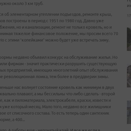
ужно около 3 км труб.
и
я об элементарном утеплении подъездов, ремонте крыш,
17
ов построены в период с 1951 по 1980 год. Давно уже
бжения, но и канализации, ремонт не только кровель, но и
 понимая тяжелое финансовое положение, мы просим всего 70
 Но с этими “копейками” можно будет уже встречать зиму.
формы недавно объявил конкурс на обслуживание жилья. Но
м или фирмам - значит практически разрушить существующую
ных предприятий, имеющих многолетний опыт обслуживания
 не революционная ломка, тем более в преддверии зимы.
е меньше нас волнует состояние кровель как минимум в двух
вально плавают, а мы бессильны что-либо сделать - второй
е, как и пиломатериала, электрокабеля, краски, извести и
ем уже который месяц. Мало того, недавно все жилищники
ое от списочного состава. То есть теперь один сантехник
рме, а 400...
ло. А работы еще - непочатый край. И все же если в