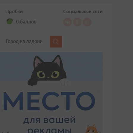
Пробки
Социальные сети
0 баллов
Город на ладони