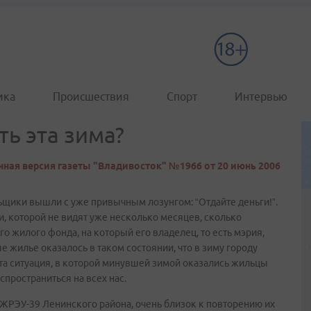
ика
Происшествия
Спорт
Интервью
ть эта зима?
ная версия газеты "Владивосток" №1966 от 20 июнь 2006
щики вышли с уже привычным лозунгом: “Отдайте деньги!”.
и, которой не видят уже несколько месяцев, сколько
 жилого фонда, на который его владелец, то есть мэрия,
е жилье оказалось в таком состоянии, что в зиму городу
 та ситуация, в которой минувшей зимой оказались жильцы
спространиться на всех нас.
ЖРЭУ-39 Ленинского района, очень близок к повторению их