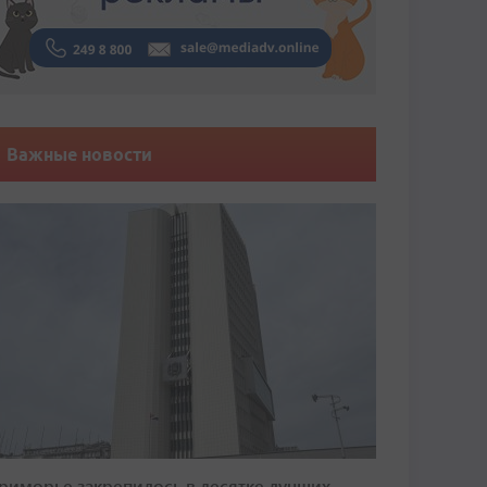
Важные новости
риморье закрепилось в десятке лучших