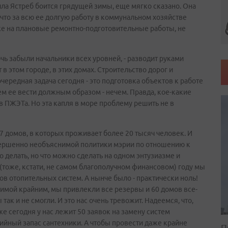
ила Ястреб боится грядущей зимы, еще мягко сказано. Она
что за всю ее долгую работу в коммунальном хозяйстве
е на плановые ремонтно-подготовительные работы, не
чь забыли начальники всех уровней, - разводит руками
 в этом городе, в этих домах. Строительство дорог и
чередная задача сегодня - это подготовка объектов к работе
ем ее вести должным образом - нечем. Правда, кое-какие
в ПЖЭТа. Но эта капля в море проблему решить не в
7 домов, в которых проживает более 20 тысяч человек. И
вершенно необъяснимой политики мэрии по отношению к
о делать, но что можно сделать на одном энтузиазме и
тоже, кстати, не самом благополучном финансовом) году мы
ов отопительных систем. А нынче было - практически ноль!
 зимой крайним, мы привлекли все резервы и 60 домов все-
так и не смогли. И это нас очень тревожит. Надеемся, что,
же сегодня у нас лежит 50 заявок на замену систем
арийный запас сантехники. А чтобы провести даже крайне
П