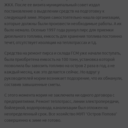
ЖКХ. После ее визита муниципальный совет издал
постановление о выделении средств на подготовку к
следующей зиме. Мэрия самостоятельно нашла организации,
которые должны были произвести необходимые работы. А их
было немало. Осенью 1997 года рухнул пирс для приемки
дизельного топлива, емкость для хранения топлива постоянно
течет, отсутствует изоляция на теплотрассах и т.д.
Средства на ремонт пирса и склада ГСМ уже начали поступать,
была приобретена емкость на 100 тонн, установка которой
позволила бы завозить топливо на остров 2 раза в год, а не
каждый месяц, как это делается сейчас. Но вдруг у
руководителей мэрии возникает подозрение, что их обманули,
составив завышенные сметы.
С этого момента мэрия не заключила ни одного договора с
предприятиями. Ремонт теплотрасс, линии электропередачи,
бойлерной, водопровода, канализации был отложен на
неопределенный срок. Все хозяйство МУП “Остров Попова”
совершенно к зиме не готово.