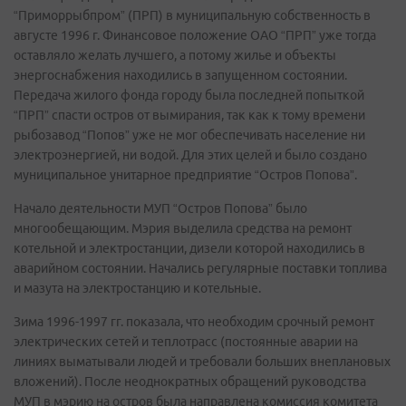
“Приморрыбпром” (ПРП) в муниципальную собственность в
августе 1996 г. Финансовое положение ОАО “ПРП” уже тогда
оставляло желать лучшего, а потому жилье и объекты
энергоснабжения находились в запущенном состоянии.
Передача жилого фонда городу была последней попыткой
“ПРП” спасти остров от вымирания, так как к тому времени
рыбозавод “Попов” уже не мог обеспечивать население ни
электроэнергией, ни водой. Для этих целей и было создано
муниципальное унитарное предприятие “Остров Попова”.
Начало деятельности МУП “Остров Попова” было
многообещающим. Мэрия выделила средства на ремонт
котельной и электростанции, дизели которой находились в
аварийном состоянии. Начались регулярные поставки топлива
и мазута на электростанцию и котельные.
Зима 1996-1997 гг. показала, что необходим срочный ремонт
электрических сетей и теплотрасс (постоянные аварии на
линиях выматывали людей и требовали больших внеплановых
вложений). После неоднократных обращений руководства
МУП в мэрию на остров была направлена комиссия комитета