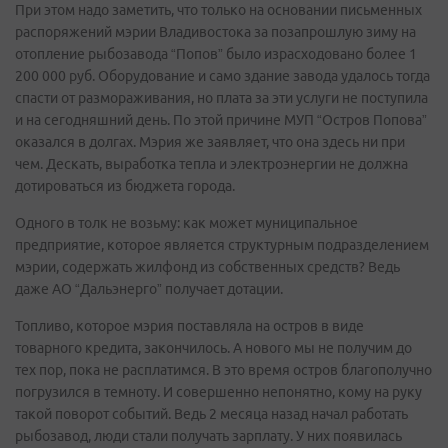
При этом надо заметить, что только на основании письменных
распоряжений мэрии Владивостока за позапрошлую зиму на
отопление рыбозавода “Попов” было израсходовано более 1
200 000 руб. Оборудование и само здание завода удалось тогда
спасти от размораживания, но плата за эти услуги не поступила
и на сегодняшний день. По этой причине МУП “Остров Попова”
оказался в долгах. Мэрия же заявляет, что она здесь ни при
чем. Дескать, выработка тепла и электроэнергии не должна
дотироваться из бюджета города.
Одного в толк не возьму: как может муниципальное
предприятие, которое является структурным подразделением
мэрии, содержать жилфонд из собственных средств? Ведь
даже АО “Дальэнерго” получает дотации.
Топливо, которое мэрия поставляла на остров в виде
товарного кредита, закончилось. А нового мы не получим до
тех пор, пока не расплатимся. В это время остров благополучно
погрузился в темноту. И совершенно непонятно, кому на руку
такой поворот событий. Ведь 2 месяца назад начал работать
рыбозавод, люди стали получать зарплату. У них появилась