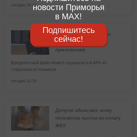
новости Приморья
сегодня, 03:23
в MAX!
Подпишитесь
Мошенники маскируют
сейчас!
вирусы под полезные
приложения
Вредоносный файл может скрываться в APK из
сторонних источников
сегодня, 02:29
Депутат объяснил, кому
положены льготы на оплату
ЖКУ