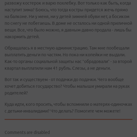
развожу костерок и варю похлебку. Вот только как быть, когда
наступит зима? Боюсь, что тогда костры придется жечь прямо
на балконе. Ни у меня, ни у детей зимней обуви нет, а босиком
по снегу не побегаешь. В доме не осталось ни одной приличной
вещи. Все, что было можно, я давным-давно продала - лишь бы
накормить детей.
Обращалась я в местную администрацию. Там мне пообещали
выплатить деньги по частям. Но пока ни копейки не выдали.
Как-то органы социальной защиты нас “обрадовали” - за второй
квартал выплатили нам 41 рубль. Слезы, а не деньги.
Вот так и существуем - от подачки до подачки. Чего вообще
хочет добиться государство? Чтобы малыши умирали на руках
родителей?
Куда идти, кого просить, чтобы вспомнили о матерях-одиночках
с детьми-инвалидами? Что делать? Помогите чем можете!
Comments are disabled