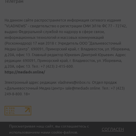
Телеграм
На данном сайте распространяется информация сетевого издания
"VLADNEWS" - свидетельство о регистрации СМИ ЭЛ № ФС 77 - 72742,
выдано Федеральной службой по надзору в сфере связи,
информационных технологий и массовых коммуникаций
(Роскомнадзор) 17 мая 2018 г. Учредитель ООО "Дальневосточный
Медиа Центр". 690091, Приморский край, г. Владивосток, ул. Уборевича,
д.20А, офис 13. Главный редактор Юркевич Дмитрий Юрьевич. Адрес
редакции: 690091, Приморский край, г. Владивосток, ул. Уборевича,
д.20А, офис 13. Тел.: +7 (423) 2-415-600.
https://mediadv.online/
Электронный адрес редакции: vladnews@inbox.ru. Отдел продаж
«Дальневосточный Медиа Центр» sale@mediadv.online. Тел.: +7 (423)
249-8-800. 18+
Просматривая наш сайт, вы соглашаетесь с
СОГЛАСЕН
использованием нами
cookie-файлов
.