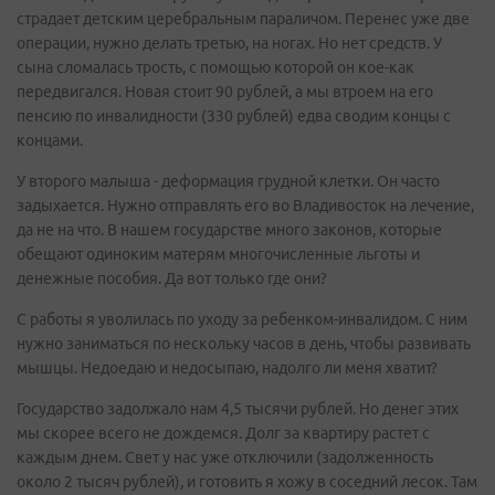
страдает детским церебральным параличом. Перенес уже две
операции, нужно делать третью, на ногах. Но нет средств. У
сына сломалась трость, с помощью которой он кое-как
передвигался. Новая стоит 90 рублей, а мы втроем на его
пенсию по инвалидности (330 рублей) едва сводим концы с
концами.
У второго малыша - деформация грудной клетки. Он часто
задыхается. Нужно отправлять его во Владивосток на лечение,
да не на что. В нашем государстве много законов, которые
обещают одиноким матерям многочисленные льготы и
денежные пособия. Да вот только где они?
С работы я уволилась по уходу за ребенком-инвалидом. С ним
нужно заниматься по нескольку часов в день, чтобы развивать
мышцы. Недоедаю и недосыпаю, надолго ли меня хватит?
Государство задолжало нам 4,5 тысячи рублей. Но денег этих
мы скорее всего не дождемся. Долг за квартиру растет с
каждым днем. Свет у нас уже отключили (задолженность
около 2 тысяч рублей), и готовить я хожу в соседний лесок. Там