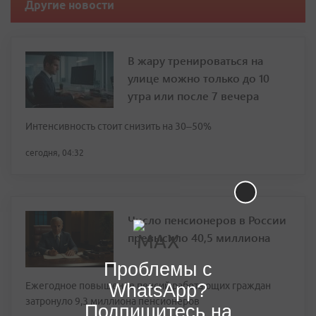
Другие новости
В жару тренироваться на
улице можно только до 10
утра или после 7 вечера
Интенсивность стоит снизить на 30–50%
сегодня, 04:32
Число пенсионеров в России
превысило 40,5 миллиона
Проблемы с
WhatsApp?
Ежегодное повышение пенсий работающих граждан
затронуло 9,3 миллиона пенсионеров
Подпишитесь на