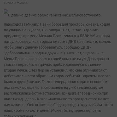
только Миша.
В давние-давние времена механик Дальневосточного
пароходства Михаил Павин бороздил просторы океана, ходил
по улицам Ванкувера, Сингапура... Нет, не так. В давние-
предавние времена Михаил Павин учился в ДВВИМУ и иногда
патрулировал улицы города вместе с ДНД (для тех, кто молод,
чтобы знать данную аббревиатуру, сообщаю: ДНД -
“добровольная народная дружина”). Хотя нет, еще раньше
Миша Павин просыпался в своей комнате на ул. Давыдова от
свистка первой электрички, приближающейся к станции
Вторая Речка. С тех пор он установил, что сны отличаются от
действительности обратным ходом событий. Впрочем, все это
было в другой жизни. Та, что теперь, происходит в основном
под самой крышей старого здания на ул. Светланской, где
расположилась фотомастерская. Три шага вперед - окно, три
шага назад - дверь. Какое маленькое-то пространство! Да нет,
вам кажется. Оно огромное. Сюда приходят “крутые”. Им что-то
надо, кроме их дел и денег. Может быть, перестают быть
только “крутыми”?