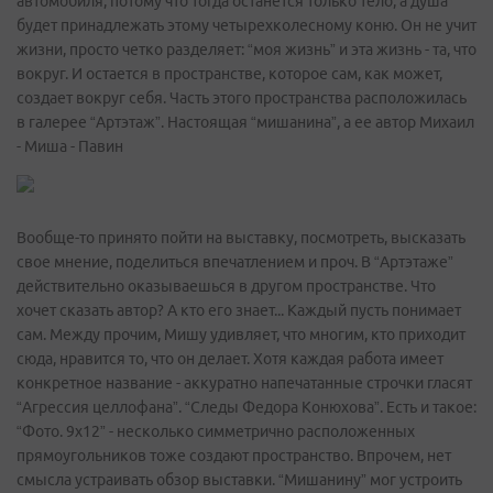
автомобиля, потому что тогда останется только тело, а душа
будет принадлежать этому четырехколесному коню. Он не учит
жизни, просто четко разделяет: “моя жизнь” и эта жизнь - та, что
вокруг. И остается в пространстве, которое сам, как может,
создает вокруг себя. Часть этого пространства расположилась
в галерее “Артэтаж”. Настоящая “мишанина”, а ее автор Михаил
- Миша - Павин
Вообще-то принято пойти на выставку, посмотреть, высказать
свое мнение, поделиться впечатлением и проч. В “Артэтаже”
действительно оказываешься в другом пространстве. Что
хочет сказать автор? А кто его знает... Каждый пусть понимает
сам. Между прочим, Мишу удивляет, что многим, кто приходит
сюда, нравится то, что он делает. Хотя каждая работа имеет
конкретное название - аккуратно напечатанные строчки гласят
“Агрессия целлофана”. “Следы Федора Конюхова”. Есть и такое:
“Фото. 9х12” - несколько симметрично расположенных
прямоугольников тоже создают пространство. Впрочем, нет
смысла устраивать обзор выставки. “Мишанину” мог устроить