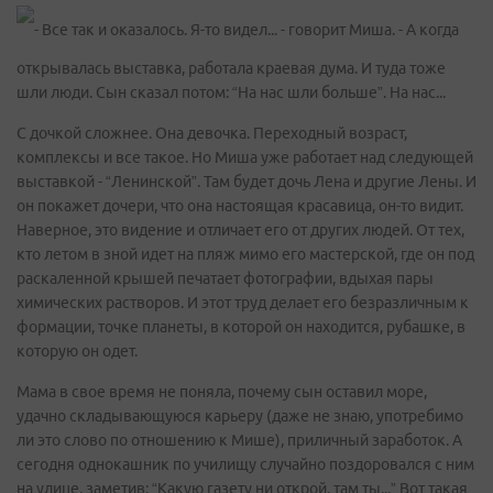
- Все так и оказалось. Я-то видел... - говорит Миша. - А когда
открывалась выставка, работала краевая дума. И туда тоже
шли люди. Сын сказал потом: “На нас шли больше”. На нас...
С дочкой сложнее. Она девочка. Переходный возраст,
комплексы и все такое. Но Миша уже работает над следующей
выставкой - “Ленинской”. Там будет дочь Лена и другие Лены. И
он покажет дочери, что она настоящая красавица, он-то видит.
Наверное, это видение и отличает его от других людей. От тех,
кто летом в зной идет на пляж мимо его мастерской, где он под
раскаленной крышей печатает фотографии, вдыхая пары
химических растворов. И этот труд делает его безразличным к
формации, точке планеты, в которой он находится, рубашке, в
которую он одет.
Мама в свое время не поняла, почему сын оставил море,
удачно складывающуюся карьеру (даже не знаю, употребимо
ли это слово по отношению к Мише), приличный заработок. А
сегодня однокашник по училищу случайно поздоровался с ним
на улице, заметив: “Какую газету ни открой, там ты...” Вот такая