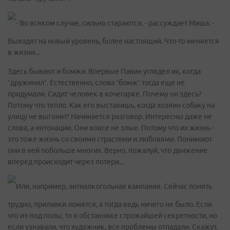
- Во всяком случае, сильно стараются, - рассуждает Миша. -
Выходят на новый уровень, более настоящий. Что-то меняется
в жизни...
Здесь бывают и бомжи. Впервые Павин углядел их, когда
“дружинил”. Естественно, слова “бомж” тогда еще не
придумали. Сидит человек в кочегарке. Почему он здесь?
Потому что тепло. Как его выставишь, когда хозяин собаку на
улицу не выгонит? Начинается разговор. Интересны даже не
слова, а интонации. Они вовсе не злые. Потому что их жизнь -
это тоже жизнь со своими страстями и любовями. Понимают
они в ней побольше многих. Верно, пожалуй, что движение
вперед происходит через потери...
Или, например, антиалкогольная кампания. Сейчас понять
трудно, прилавки ломятся, а тогда ведь ничего не было. Если
что из-под полы, то в обстановке строжайшей секретности, но
если узнавали, что художник, все проблемы отпадали. Скажут,