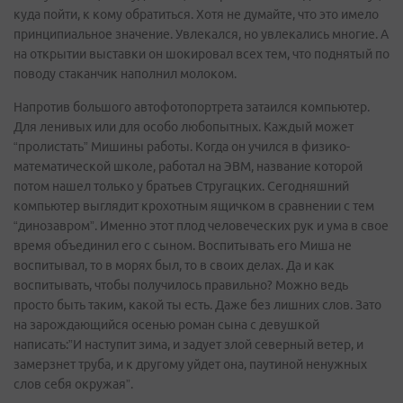
куда пойти, к кому обратиться. Хотя не думайте, что это имело
принципиальное значение. Увлекался, но увлекались многие. А
на открытии выставки он шокировал всех тем, что поднятый по
поводу стаканчик наполнил молоком.
Напротив большого автофотопортрета затаился компьютер.
Для ленивых или для особо любопытных. Каждый может
“пролистать” Мишины работы. Когда он учился в физико-
математической школе, работал на ЭВМ, название которой
потом нашел только у братьев Стругацких. Сегодняшний
компьютер выглядит крохотным ящичком в сравнении с тем
“динозавром”. Именно этот плод человеческих рук и ума в свое
время объединил его с сыном. Воспитывать его Миша не
воспитывал, то в морях был, то в своих делах. Да и как
воспитывать, чтобы получилось правильно? Можно ведь
просто быть таким, какой ты есть. Даже без лишних слов. Зато
на зарождающийся осенью роман сына с девушкой
написать:”И наступит зима, и задует злой северный ветер, и
замерзнет труба, и к другому уйдет она, паутиной ненужных
слов себя окружая”.